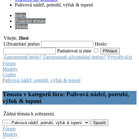
Palivová nádrž, potrubí, výfuk & topení
Index
Poslední témata
Hledat
Vítejte,
Host
Uživatelské jméno
Heslo:
Pamatovat si mne
Zapomenuté heslo?
Zapomenuté uživatelské jméno?
Vytvořit účet
Fórum
Modely
Crafter
Palivová nádrž, potrubí, výfuk & topení
Témata v kategorii fóra: Palivová nádrž, potrubí,
výfuk & topení
Žádná témata k zobrazení.
Fórum
Modely