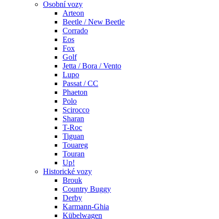
Osobní vozy
Arteon
Beetle / New Beetle
Corrado
Eos
Fox
Golf
Jetta / Bora / Vento
Lupo
Passat / CC
Phaeton
Polo
Scirocco
Sharan
T-Roc
Tiguan
Touareg
Touran
Up!
Historické vozy
Brouk
Country Buggy
Derby
Karmann-Ghia
Kübelwagen