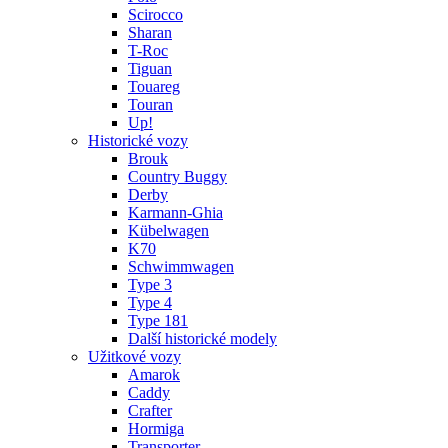
Scirocco
Sharan
T-Roc
Tiguan
Touareg
Touran
Up!
Historické vozy
Brouk
Country Buggy
Derby
Karmann-Ghia
Kübelwagen
K70
Schwimmwagen
Type 3
Type 4
Type 181
Další historické modely
Užitkové vozy
Amarok
Caddy
Crafter
Hormiga
Transporter