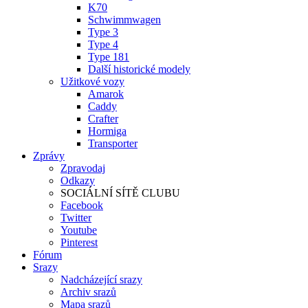
K70
Schwimmwagen
Type 3
Type 4
Type 181
Další historické modely
Užitkové vozy
Amarok
Caddy
Crafter
Hormiga
Transporter
Zprávy
Zpravodaj
Odkazy
SOCIÁLNÍ SÍTĚ CLUBU
Facebook
Twitter
Youtube
Pinterest
Fórum
Srazy
Nadcházející srazy
Archiv srazů
Mapa srazů