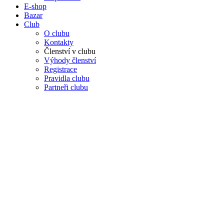
E-shop
Bazar
Club
O clubu
Kontakty
Členství v clubu
Výhody členství
Registrace
Pravidla clubu
Partneři clubu