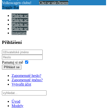
Volkswagen clubu!
Chci se stát členem
Toggle Bar
Přidejte se!
Přidejte se!
Přidejte se!
Přidejte se!
Instagram
Přihlášení
Pamatuj si mě
Přihlásit se
Zapomenuté heslo?
Zapomenuté jméno?
Vytvořit účet
Úvod
Modely