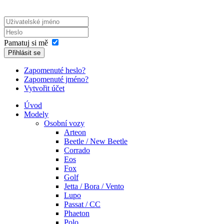
Pamatuj si mě
Přihlásit se
Zapomenuté heslo?
Zapomenuté jméno?
Vytvořit účet
Úvod
Modely
Osobní vozy
Arteon
Beetle / New Beetle
Corrado
Eos
Fox
Golf
Jetta / Bora / Vento
Lupo
Passat / CC
Phaeton
Polo