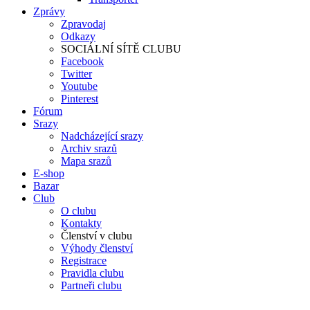
Zprávy
Zpravodaj
Odkazy
SOCIÁLNÍ SÍTĚ CLUBU
Facebook
Twitter
Youtube
Pinterest
Fórum
Srazy
Nadcházející srazy
Archiv srazů
Mapa srazů
E-shop
Bazar
Club
O clubu
Kontakty
Členství v clubu
Výhody členství
Registrace
Pravidla clubu
Partneři clubu