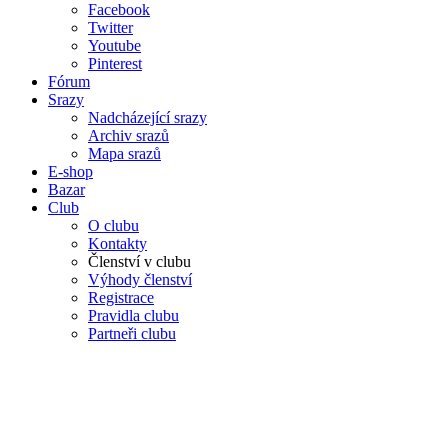
Facebook
Twitter
Youtube
Pinterest
Fórum
Srazy
Nadcházející srazy
Archiv srazů
Mapa srazů
E-shop
Bazar
Club
O clubu
Kontakty
Členství v clubu
Výhody členství
Registrace
Pravidla clubu
Partneři clubu