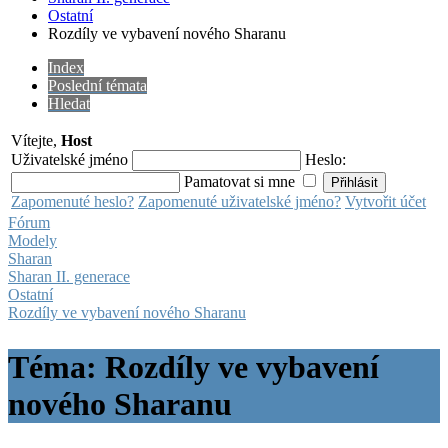
Ostatní
Rozdíly ve vybavení nového Sharanu
Index
Poslední témata
Hledat
Vítejte,
Host
Uživatelské jméno
Heslo:
Pamatovat si mne
Zapomenuté heslo?
Zapomenuté uživatelské jméno?
Vytvořit účet
Fórum
Modely
Sharan
Sharan II. generace
Ostatní
Rozdíly ve vybavení nového Sharanu
Téma: Rozdíly ve vybavení
nového Sharanu