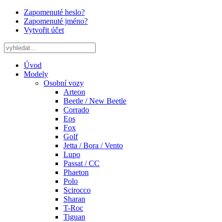
Zapomenuté heslo?
Zapomenuté jméno?
Vytvořit účet
Úvod
Modely
Osobní vozy
Arteon
Beetle / New Beetle
Corrado
Eos
Fox
Golf
Jetta / Bora / Vento
Lupo
Passat / CC
Phaeton
Polo
Scirocco
Sharan
T-Roc
Tiguan