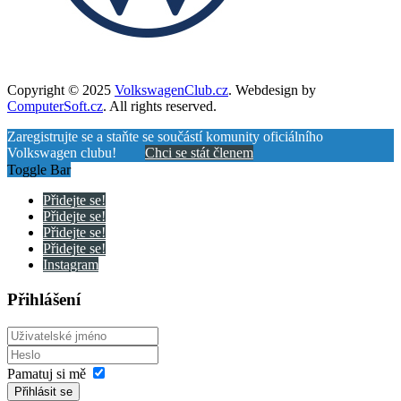
Copyright © 2025
VolkswagenClub.cz
. Webdesign by
ComputerSoft.cz
. All rights reserved.
Zaregistrujte se a staňte se součástí komunity oficiálního
Volkswagen clubu!
Chci se stát členem
Toggle Bar
Přidejte se!
Přidejte se!
Přidejte se!
Přidejte se!
Instagram
Přihlášení
Pamatuj si mě
Přihlásit se