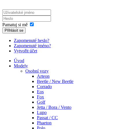
Pamatuj si mě
Přihlásit se
Zapomenuté heslo?
Zapomenuté jméno?
Vytvořit účet
Úvod
Modely
Osobní vozy
Arteon
Beetle / New Beetle
Corrado
Eos
Fox
Golf
Jetta / Bora / Vento
Lupo
Passat / CC
Phaeton
Polo