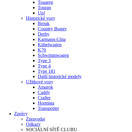
Touareg
Touran
Up!
Historické vozy
Brouk
Country Buggy
Derby
Karmann-Ghia
Kübelwagen
K70
Schwimmwagen
Type 3
Type 4
Type 181
Další historické modely
Užitkové vozy
Amarok
Caddy
Crafter
Hormiga
Transporter
Zprávy
Zpravodaj
Odkazy
SOCIÁLNÍ SÍTĚ CLUBU