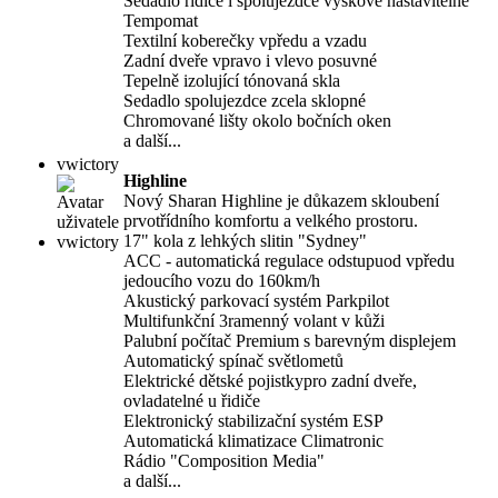
Sedadlo řidiče i spolujezdce výškově nastavitelné
Tempomat
Textilní koberečky vpředu a vzadu
Zadní dveře vpravo i vlevo posuvné
Tepelně izolující tónovaná skla
Sedadlo spolujezdce zcela sklopné
Chromované lišty okolo bočních oken
a další...
vwictory
Highline
Nový Sharan Highline je důkazem skloubení
prvotřídního komfortu a velkého prostoru.
17" kola z lehkých slitin "Sydney"
ACC - automatická regulace odstupuod vpředu
jedoucího vozu do 160km/h
Akustický parkovací systém Parkpilot
Multifunkční 3ramenný volant v kůži
Palubní počítač Premium s barevným displejem
Automatický spínač světlometů
Elektrické dětské pojistkypro zadní dveře,
ovladatelné u řidiče
Elektronický stabilizační systém ESP
Automatická klimatizace Climatronic
Rádio "Composition Media"
a další...