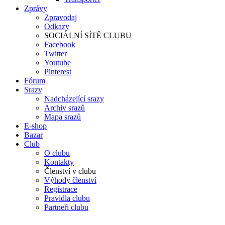
Zprávy
Zpravodaj
Odkazy
SOCIÁLNÍ SÍTĚ CLUBU
Facebook
Twitter
Youtube
Pinterest
Fórum
Srazy
Nadcházející srazy
Archiv srazů
Mapa srazů
E-shop
Bazar
Club
O clubu
Kontakty
Členství v clubu
Výhody členství
Registrace
Pravidla clubu
Partneři clubu