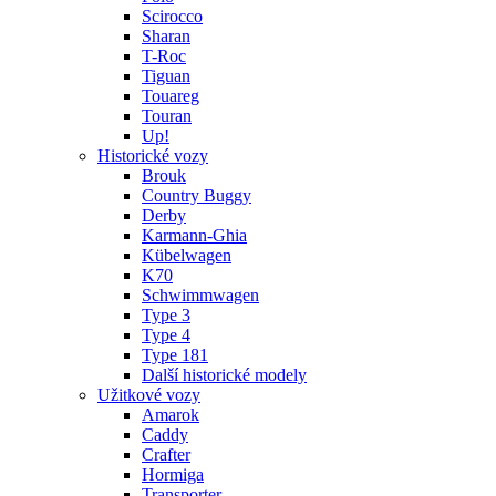
Scirocco
Sharan
T-Roc
Tiguan
Touareg
Touran
Up!
Historické vozy
Brouk
Country Buggy
Derby
Karmann-Ghia
Kübelwagen
K70
Schwimmwagen
Type 3
Type 4
Type 181
Další historické modely
Užitkové vozy
Amarok
Caddy
Crafter
Hormiga
Transporter