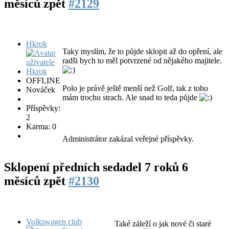
měsíců zpět
#2129
Hkrok
Taky myslím, že to půjde sklopit až do opření, ale
radši bych to měl potvrzené od nějakého majitele.
OFFLINE
Polo je právě ještě menší než Golf, tak z toho
Nováček
mám trochu strach. Ale snad to teda půjde
Příspěvky:
2
Karma: 0
Administrátor zakázal veřejné příspěvky.
Sklopení předních sedadel
7 roků 6
měsíců zpět
#2130
Volkswagen club
Také záleží o jak nové či staré