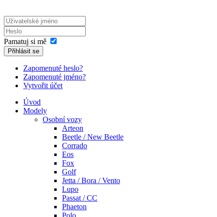
Pamatuj si mě
Přihlásit se
Zapomenuté heslo?
Zapomenuté jméno?
Vytvořit účet
Úvod
Modely
Osobní vozy
Arteon
Beetle / New Beetle
Corrado
Eos
Fox
Golf
Jetta / Bora / Vento
Lupo
Passat / CC
Phaeton
Polo