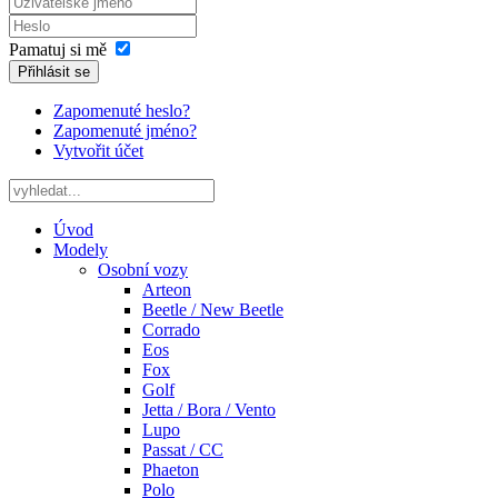
Pamatuj si mě
Přihlásit se
Zapomenuté heslo?
Zapomenuté jméno?
Vytvořit účet
Úvod
Modely
Osobní vozy
Arteon
Beetle / New Beetle
Corrado
Eos
Fox
Golf
Jetta / Bora / Vento
Lupo
Passat / CC
Phaeton
Polo