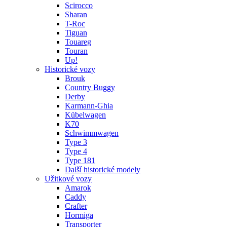
Scirocco
Sharan
T-Roc
Tiguan
Touareg
Touran
Up!
Historické vozy
Brouk
Country Buggy
Derby
Karmann-Ghia
Kübelwagen
K70
Schwimmwagen
Type 3
Type 4
Type 181
Další historické modely
Užitkové vozy
Amarok
Caddy
Crafter
Hormiga
Transporter