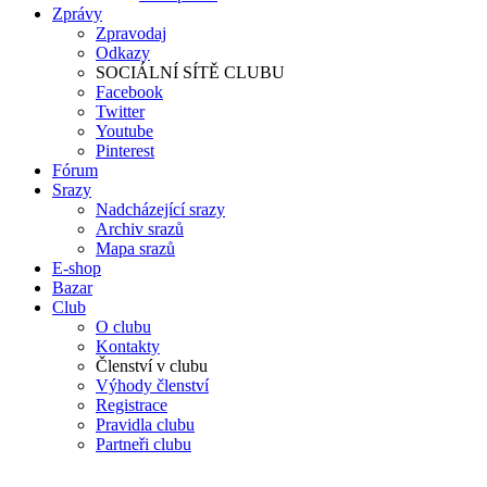
Zprávy
Zpravodaj
Odkazy
SOCIÁLNÍ SÍTĚ CLUBU
Facebook
Twitter
Youtube
Pinterest
Fórum
Srazy
Nadcházející srazy
Archiv srazů
Mapa srazů
E-shop
Bazar
Club
O clubu
Kontakty
Členství v clubu
Výhody členství
Registrace
Pravidla clubu
Partneři clubu