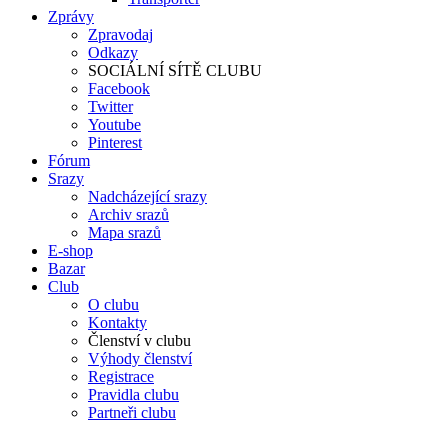
Zprávy
Zpravodaj
Odkazy
SOCIÁLNÍ SÍTĚ CLUBU
Facebook
Twitter
Youtube
Pinterest
Fórum
Srazy
Nadcházející srazy
Archiv srazů
Mapa srazů
E-shop
Bazar
Club
O clubu
Kontakty
Členství v clubu
Výhody členství
Registrace
Pravidla clubu
Partneři clubu