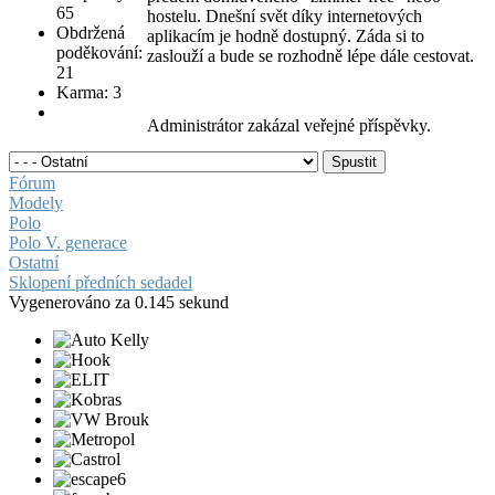
65
hostelu. Dnešní svět díky internetových
Obdržená
aplikacím je hodně dostupný. Záda si to
poděkování:
zaslouží a bude se rozhodně lépe dále cestovat.
21
Karma: 3
Administrátor zakázal veřejné příspěvky.
Fórum
Modely
Polo
Polo V. generace
Ostatní
Sklopení předních sedadel
Vygenerováno za 0.145 sekund