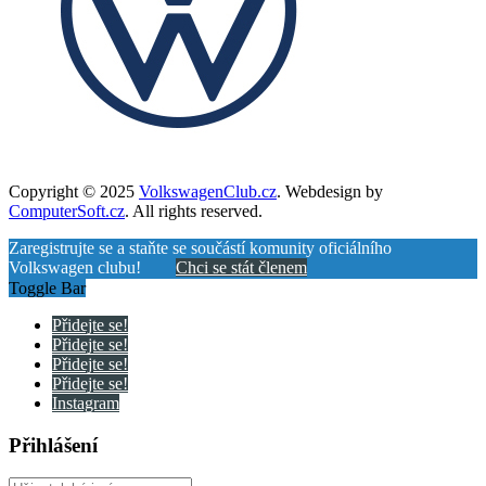
Copyright © 2025
VolkswagenClub.cz
. Webdesign by
ComputerSoft.cz
. All rights reserved.
Zaregistrujte se a staňte se součástí komunity oficiálního
Volkswagen clubu!
Chci se stát členem
Toggle Bar
Přidejte se!
Přidejte se!
Přidejte se!
Přidejte se!
Instagram
Přihlášení