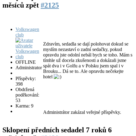
měsíců zpět
#2125
Volkswagen
club
Zdravím, sedadla se dají polohovat dokud se
myslím nezastaví o zadní sedačky, pokud
opravdu jste odolní nebál bych se toho. Mám s
tímhle už docela zkušenosti a dokázali jsme
OFFLINE
spát dva i v Golfu a v Polsku jsem spal i v
Administrator
Brouku... Dá se to. Ale opravdu nečekejte
hotel
Příspěvky:
398
Obdržená
poděkování:
53
Karma: 9
Administrátor zakázal veřejné příspěvky.
Sklopení předních sedadel
7 roků 6