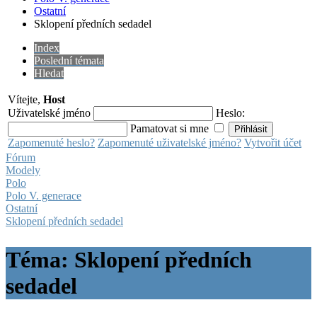
Ostatní
Sklopení předních sedadel
Index
Poslední témata
Hledat
Vítejte,
Host
Uživatelské jméno
Heslo:
Pamatovat si mne
Zapomenuté heslo?
Zapomenuté uživatelské jméno?
Vytvořit účet
Fórum
Modely
Polo
Polo V. generace
Ostatní
Sklopení předních sedadel
Téma: Sklopení předních
sedadel