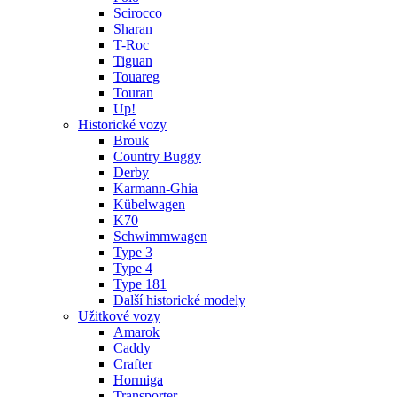
Scirocco
Sharan
T-Roc
Tiguan
Touareg
Touran
Up!
Historické vozy
Brouk
Country Buggy
Derby
Karmann-Ghia
Kübelwagen
K70
Schwimmwagen
Type 3
Type 4
Type 181
Další historické modely
Užitkové vozy
Amarok
Caddy
Crafter
Hormiga
Transporter