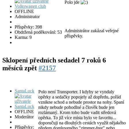
Polo jde
OFFLINE
Administrator
Příspěvky: 398
Administrátor zakázal veřejné
Obdržená poděkování: 53
příspěvky.
Karma: 9
Sklopení předních sedadel
7 roků 6
měsíců zpět
#2157
SantaLuck
Polo není Transporter. I kdyby se vyndaly
opěrky a sedačky popojely až dopředu, pořád
vznikne schod a nebude prostor na nohy. Spaní
nikdy nebude pohodlné a člověk bude jen
OFFLINE
rozlámaný. Krom toho bude vadit středová
Moderátor
opěrka. To již více místa bylo ve favoritu...
doporučuji na dlouhých cestách využít nějakého
Příspěvky:
předem domluveného "zimmer-free" nebo