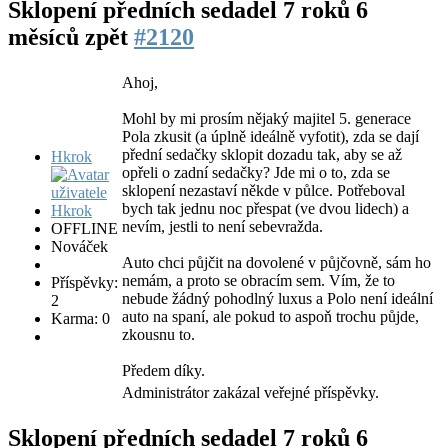
Sklopení předních sedadel
7 roků 6
měsíců zpět
#2120
Ahoj,
Mohl by mi prosím nějaký majitel 5. generace
Pola zkusit (a úplně ideálně vyfotit), zda se dají
přední sedačky sklopit dozadu tak, aby se až
Hkrok
opřeli o zadní sedačky? Jde mi o to, zda se
sklopení nezastaví někde v půlce. Potřeboval
bych tak jednu noc přespat (ve dvou lidech) a
nevím, jestli to není sebevražda.
OFFLINE
Nováček
Auto chci půjčit na dovolené v půjčovně, sám ho
nemám, a proto se obracím sem. Vím, že to
Příspěvky:
nebude žádný pohodlný luxus a Polo není ideální
2
auto na spaní, ale pokud to aspoň trochu půjde,
Karma: 0
zkousnu to.
Předem díky.
Administrátor zakázal veřejné příspěvky.
Sklopení předních sedadel
7 roků 6