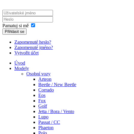
Pamatuj si mě
Přihlásit se
Zapomenuté heslo?
Zapomenuté jméno?
Vytvořit účet
Úvod
Modely
Osobní vozy
Arteon
Beetle / New Beetle
Corrado
Eos
Fox
Golf
Jetta / Bora / Vento
Lupo
Passat / CC
Phaeton
Polo