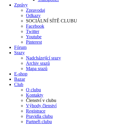
Zprávy
Zpravodaj
Odkazy
SOCIÁLNÍ SÍTĚ CLUBU
Facebook
Twitter
Youtube
Pinterest
Fórum
Srazy
Nadcházející srazy
Archiv srazů
Mapa srazů
E-shop
Bazar
Club
O clubu
Kontakty
Členství v clubu
Výhody členství
Registrace
Pravidla clubu
Partneři clubu