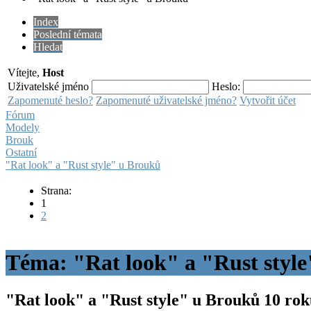
Index
Poslední témata
Hledat
Vítejte,
Host
Uživatelské jméno
Heslo:
Zapomenuté heslo?
Zapomenuté uživatelské jméno?
Vytvořit účet
Fórum
Modely
Brouk
Ostatní
"Rat look" a "Rust style" u Brouků
Strana:
1
2
Téma: "Rat look" a "Rust styl
"Rat look" a "Rust style" u Brouků
10 rok