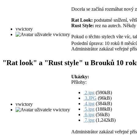
Docela se začíná rozmáhat nový zp
Rat Look:
podstatné snížení, větš
Rust Style:
rez na autech. Někdy 
vwictory
Pokud o těchto stylech víte víc, 
Poslední úprava: 10 roků 8 měsíc
Administrátor zakázal veřejné pří
"Rat look" a "Rust style" u Brouků
10 rok
Ukázky:
Přílohy:
2.jpg
(590kB)
3.JPG
(96kB)
4.jpg
(384kB)
vwictory
5.jpg
(188kB)
6.jpg
(56kB)
7.jpg
(1,242kB)
Administrátor zakázal veřejné pří