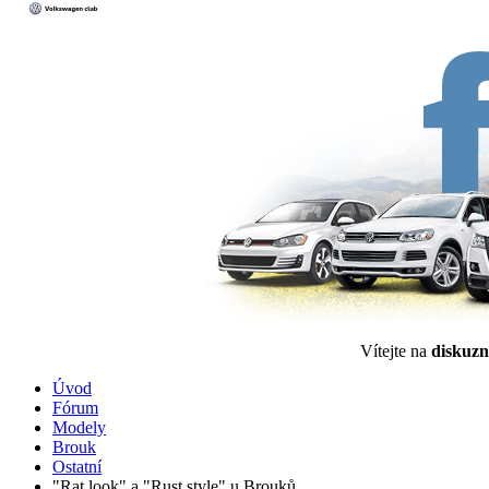
Vítejte na
diskuzn
Úvod
Fórum
Modely
Brouk
Ostatní
"Rat look" a "Rust style" u Brouků