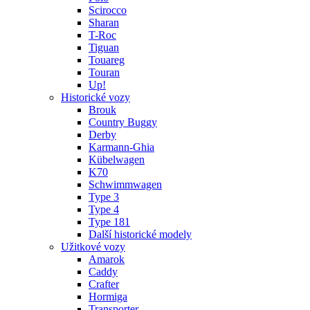
Scirocco
Sharan
T-Roc
Tiguan
Touareg
Touran
Up!
Historické vozy
Brouk
Country Buggy
Derby
Karmann-Ghia
Kübelwagen
K70
Schwimmwagen
Type 3
Type 4
Type 181
Další historické modely
Užitkové vozy
Amarok
Caddy
Crafter
Hormiga
Transporter