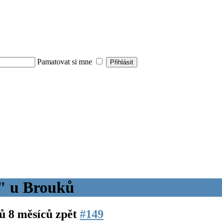
Pamatovat si mne
e" u Brouků
ů 8 měsíců zpět
#149