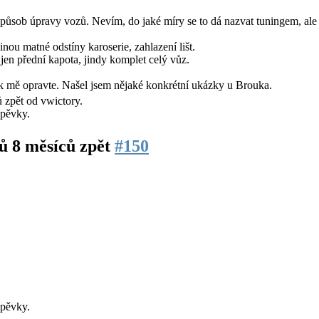
ůsob úpravy vozů. Nevím, do jaké míry se to dá nazvat tuningem, ale ur
inou matné odstíny karoserie, zahlazení lišt.
jen přední kapota, jindy komplet celý vůz.
tak mě opravte. Našel jsem nějaké konkrétní ukázky u Brouka.
ů zpět od
vwictory
.
spěvky.
ů 8 měsíců zpět
#150
spěvky.