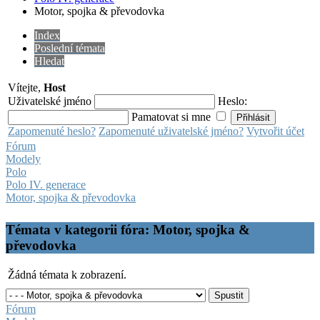
Motor, spojka & převodovka
Index
Poslední témata
Hledat
Vítejte,
Host
Uživatelské jméno
Heslo:
Pamatovat si mne
Zapomenuté heslo?
Zapomenuté uživatelské jméno?
Vytvořit účet
Fórum
Modely
Polo
Polo IV. generace
Motor, spojka & převodovka
Témata v kategorii fóra: Motor, spojka &
převodovka
Žádná témata k zobrazení.
Fórum