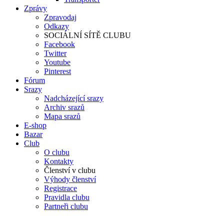
Zprávy
Zpravodaj
Odkazy
SOCIÁLNÍ SÍTĚ CLUBU
Facebook
Twitter
Youtube
Pinterest
Fórum
Srazy
Nadcházející srazy
Archiv srazů
Mapa srazů
E-shop
Bazar
Club
O clubu
Kontakty
Členství v clubu
Výhody členství
Registrace
Pravidla clubu
Partneři clubu