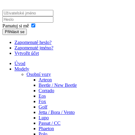
Pamatuj si mě
Přihlásit se
Zapomenuté heslo?
Zapomenuté jméno?
Vytvořit účet
Úvod
Modely
Osobní vozy
Arteon
Beetle / New Beetle
Corrado
Eos
Fox
Golf
Jetta / Bora / Vento
Lupo
Passat / CC
Phaeton
Polo