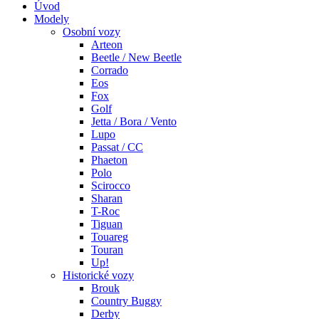
Úvod
Modely
Osobní vozy
Arteon
Beetle / New Beetle
Corrado
Eos
Fox
Golf
Jetta / Bora / Vento
Lupo
Passat / CC
Phaeton
Polo
Scirocco
Sharan
T-Roc
Tiguan
Touareg
Touran
Up!
Historické vozy
Brouk
Country Buggy
Derby