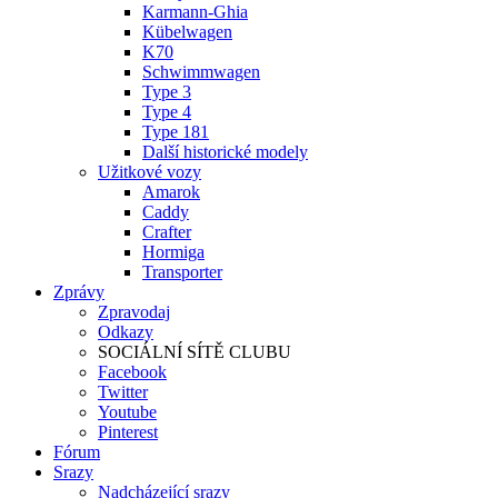
Karmann-Ghia
Kübelwagen
K70
Schwimmwagen
Type 3
Type 4
Type 181
Další historické modely
Užitkové vozy
Amarok
Caddy
Crafter
Hormiga
Transporter
Zprávy
Zpravodaj
Odkazy
SOCIÁLNÍ SÍTĚ CLUBU
Facebook
Twitter
Youtube
Pinterest
Fórum
Srazy
Nadcházející srazy