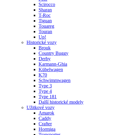
Scirocco
Sharan
T-Roc
Tiguan
Touareg
Touran
Up!
Historické vozy
Brouk
Country Buggy
Derby
Karmann-Ghia
Kübelwagen
K70
Schwimmwagen
Type 3
Type 4
Type 181
Další historické modely
Užitkové vozy
Amarok
Caddy
Crafter
Hormiga
Transporter