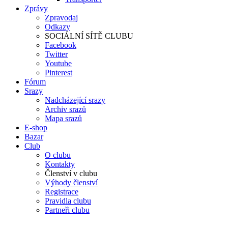
Zprávy
Zpravodaj
Odkazy
SOCIÁLNÍ SÍTĚ CLUBU
Facebook
Twitter
Youtube
Pinterest
Fórum
Srazy
Nadcházející srazy
Archiv srazů
Mapa srazů
E-shop
Bazar
Club
O clubu
Kontakty
Členství v clubu
Výhody členství
Registrace
Pravidla clubu
Partneři clubu