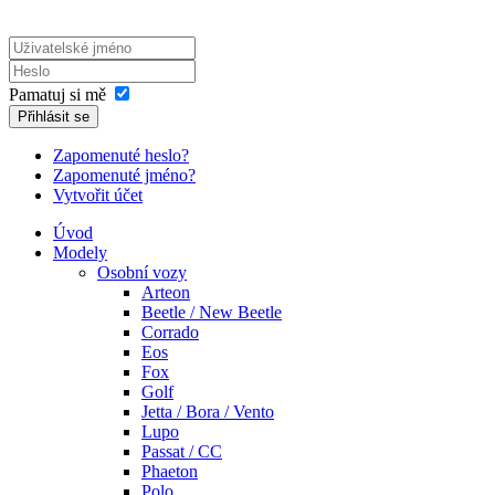
Pamatuj si mě
Přihlásit se
Zapomenuté heslo?
Zapomenuté jméno?
Vytvořit účet
Úvod
Modely
Osobní vozy
Arteon
Beetle / New Beetle
Corrado
Eos
Fox
Golf
Jetta / Bora / Vento
Lupo
Passat / CC
Phaeton
Polo