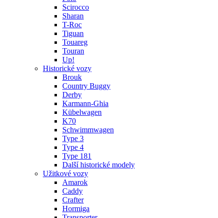
Scirocco
Sharan
T-Roc
Tiguan
Touareg
Touran
Up!
Historické vozy
Brouk
Country Buggy
Derby
Karmann-Ghia
Kübelwagen
K70
Schwimmwagen
Type 3
Type 4
Type 181
Další historické modely
Užitkové vozy
Amarok
Caddy
Crafter
Hormiga
Transporter