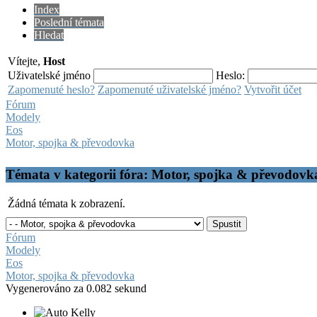
Index
Poslední témata
Hledat
Vítejte,
Host
Uživatelské jméno
Heslo:
Zapomenuté heslo?
Zapomenuté uživatelské jméno?
Vytvořit účet
Fórum
Modely
Eos
Motor, spojka & převodovka
Témata v kategorii fóra: Motor, spojka & převodovk
Žádná témata k zobrazení.
Fórum
Modely
Eos
Motor, spojka & převodovka
Vygenerováno za 0.082 sekund