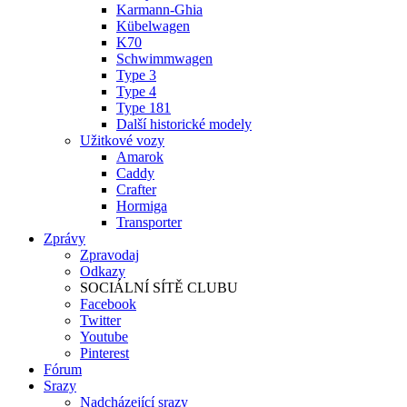
Karmann-Ghia
Kübelwagen
K70
Schwimmwagen
Type 3
Type 4
Type 181
Další historické modely
Užitkové vozy
Amarok
Caddy
Crafter
Hormiga
Transporter
Zprávy
Zpravodaj
Odkazy
SOCIÁLNÍ SÍTĚ CLUBU
Facebook
Twitter
Youtube
Pinterest
Fórum
Srazy
Nadcházející srazy