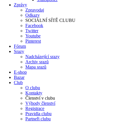
Zprávy
Zpravodaj
Odkazy
SOCIÁLNÍ SÍTĚ CLUBU
Facebook
Twitter
Youtube
Pinterest
Fórum
Srazy
Nadcházející srazy
Archiv srazů
Mapa srazů
E-shop
Bazar
Club
O clubu
Kontakty
Členství v clubu
Výhody členství
Registrace
Pravidla clubu
Partneři clubu