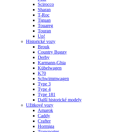
Scirocco
Sharan
T-Roc
Tiguan
Touareg
Touran
Up!
Historické vozy
Brouk
Country Buggy
Derby
Karmann-Ghia
Kübelwagen
K70
Schwimmwagen
Type 3
Type 4
Type 181
Další historické modely
Užitkové vozy
Amarok
Caddy
Crafter
Hormiga
Transporter