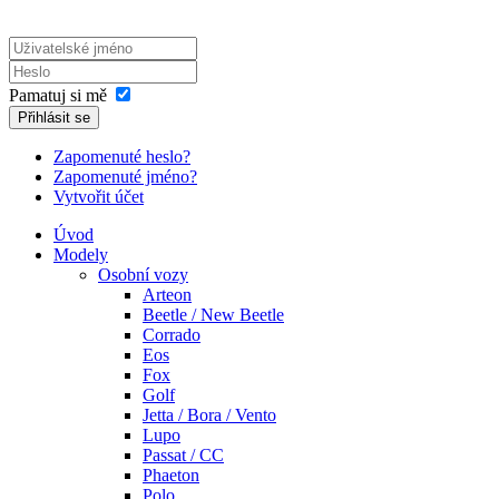
Pamatuj si mě
Přihlásit se
Zapomenuté heslo?
Zapomenuté jméno?
Vytvořit účet
Úvod
Modely
Osobní vozy
Arteon
Beetle / New Beetle
Corrado
Eos
Fox
Golf
Jetta / Bora / Vento
Lupo
Passat / CC
Phaeton
Polo