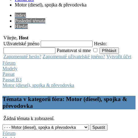
Motor (diesel), spojka & převodovka
Index
Poslední témata
Hledat
Vítejte,
Host
Uživatelské jméno
Heslo:
Pamatovat si mne
Zapomenuté heslo?
Zapomenuté uživatelské jméno?
Vytvořit účet
Fórum
Modely
Passat
Passat B3
Motor (diesel), spojka & převodovka
Témata v kategorii fóra: Motor (diesel), spojka &
převodovka
Žádná témata k zobrazení.
Fórum