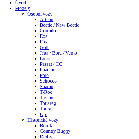
Úvod
Modely
Osobní vozy
Arteon
Beetle / New Beetle
Corrado
Eos
Fox
Golf
Jetta / Bora / Vento
Lupo
Passat / CC
Phaeton
Polo
Scirocco
Sharan
T-Roc
Tiguan
Touareg
Touran
Up!
Historické vozy
Brouk
Country Buggy
Derby