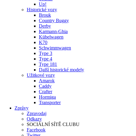
Up!
Historické vozy
Brouk
Country Buggy
Derby
Karmann-Ghia
Kübelwagen
K70
Schwimmwagen
Type 3
Type 4
Type 181
Další historické modely
Užitkové vozy
Amarok
Caddy
Crafter
Hormiga
Transporter
Zprávy
Zpravodaj
Odkazy
SOCIÁLNÍ SÍTĚ CLUBU
Facebook
Twitter