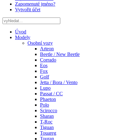
Zapomenuté jméno?
Vytvořit účet
Úvod
Modely
Osobní vozy
Arteon
Beetle / New Beetle
Corrado
Eos
Fox
Golf
Jetta / Bora / Vento
Lupo
Passat / CC
Phaeton
Polo
Scirocco
Sharan
T-Roc
Tiguan
Touareg
Touran