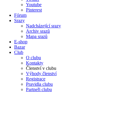
Youtube
Pinterest
Fórum
Srazy
Nadcházející srazy
Archiv srazů
Mapa srazů
E-shop
Bazar
Club
O clubu
Kontakty
Členství v clubu
Výhody členství
Registrace
Pravidla clubu
Partneři clubu