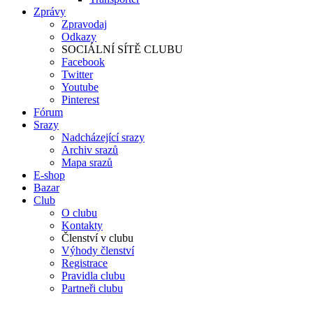
Zprávy
Zpravodaj
Odkazy
SOCIÁLNÍ SÍTĚ CLUBU
Facebook
Twitter
Youtube
Pinterest
Fórum
Srazy
Nadcházející srazy
Archiv srazů
Mapa srazů
E-shop
Bazar
Club
O clubu
Kontakty
Členství v clubu
Výhody členství
Registrace
Pravidla clubu
Partneři clubu