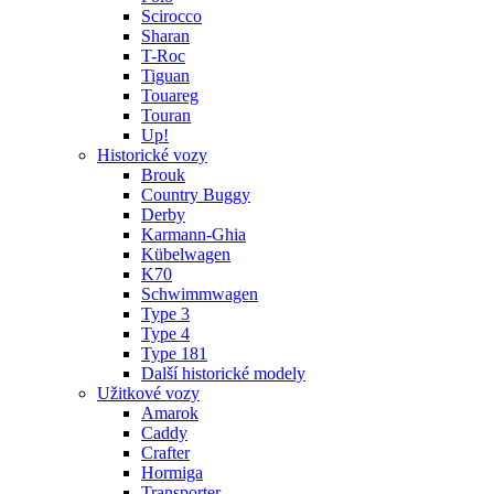
Scirocco
Sharan
T-Roc
Tiguan
Touareg
Touran
Up!
Historické vozy
Brouk
Country Buggy
Derby
Karmann-Ghia
Kübelwagen
K70
Schwimmwagen
Type 3
Type 4
Type 181
Další historické modely
Užitkové vozy
Amarok
Caddy
Crafter
Hormiga
Transporter