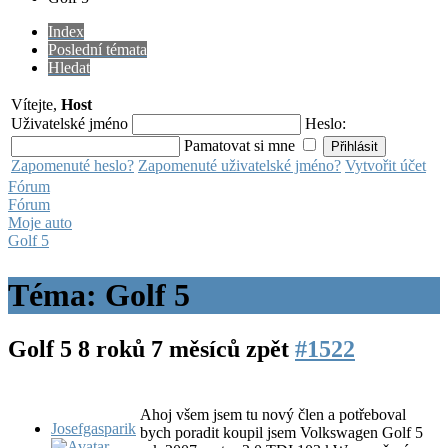
Index
Poslední témata
Hledat
Vítejte,
Host
Uživatelské jméno
Heslo:
Pamatovat si mne
Zapomenuté heslo?
Zapomenuté uživatelské jméno?
Vytvořit účet
Fórum
Fórum
Moje auto
Golf 5
Téma: Golf 5
Golf 5
8 roků 7 měsíců zpět
#1522
Ahoj všem jsem tu nový člen a potřeboval
Josefgasparik
bych poradit koupil jsem Volkswagen Golf 5