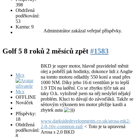
398
Obdržená
poděkování:
53
Karma: 9
Administrátor zakázal veřejné příspěvky.
Golf 5
8 roků 2 měsíců zpět
#1583
BKD je super motor, hlavně pravidelně měnit
olej a poběží jak hodinky, dokonce lidi z Anglie
Mcx
na tomto motoru odladily 550 koní a snad přes
1000 NM. Díky jeho 16-ti ventilům je to lepší
1.9 TDi na ladění. Co se zbytku týče tak asi
taky O.k. vyloženě jsem na něj neslyšel nějaký
OFFLINE
problém. Kluci to dávají do závoďáků. Takže se
Nováček
sériovým výkonem ten motor přežije kastli a
zbytek auta
))
Příspěvky:
18
www.darksidedevelopments.co.uk/arosa-mk2-
Obdržená
2-0-16v-common-rail/
< Toto je ta upravená
poděkování:
Arosa s 2.0 BKD
8