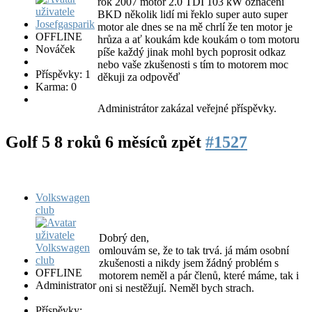
rok 2007 motor 2.0 TDI 103 kW označení
BKD několik lidí mi řeklo super auto super
motor ale dnes se na mě chrlí že ten motor je
OFFLINE
hrůza a ať koukám kde koukám o tom motoru
Nováček
píše každý jinak mohl bych poprosit odkaz
nebo vaše zkušenosti s tím to motorem moc
Příspěvky: 1
děkuji za odpověď
Karma: 0
Administrátor zakázal veřejné příspěvky.
Golf 5
8 roků 6 měsíců zpět
#1527
Volkswagen
club
Dobrý den,
omlouvám se, že to tak trvá. já mám osobní
zkušenosti a nikdy jsem žádný problém s
OFFLINE
motorem neměl a pár členů, které máme, tak i
Administrator
oni si nestěžují. Neměl bych strach.
Příspěvky: