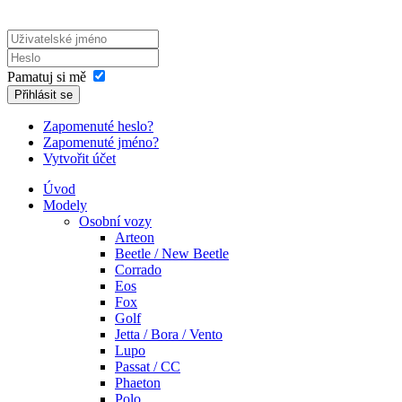
Pamatuj si mě
Přihlásit se
Zapomenuté heslo?
Zapomenuté jméno?
Vytvořit účet
Úvod
Modely
Osobní vozy
Arteon
Beetle / New Beetle
Corrado
Eos
Fox
Golf
Jetta / Bora / Vento
Lupo
Passat / CC
Phaeton
Polo