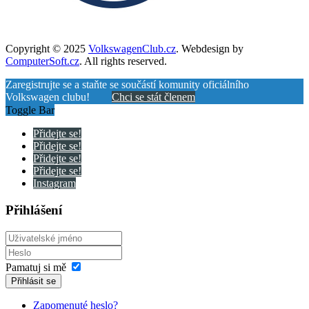
Copyright © 2025
VolkswagenClub.cz
. Webdesign by
ComputerSoft.cz
. All rights reserved.
Zaregistrujte se a staňte se součástí komunity oficiálního
Volkswagen clubu!
Chci se stát členem
Toggle Bar
Přidejte se!
Přidejte se!
Přidejte se!
Přidejte se!
Instagram
Přihlášení
Pamatuj si mě
Přihlásit se
Zapomenuté heslo?