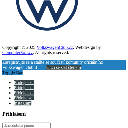
Copyright © 2025
VolkswagenClub.cz
. Webdesign by
ComputerSoft.cz
. All rights reserved.
Zaregistrujte se a staňte se součástí komunity oficiálního
Volkswagen clubu!
Chci se stát členem
Toggle Bar
Přidejte se!
Přidejte se!
Přidejte se!
Přidejte se!
Instagram
Přihlášení