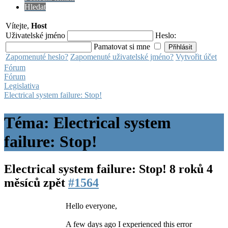
Hledat
Vítejte,
Host
Uživatelské jméno
Heslo:
Pamatovat si mne
Zapomenuté heslo?
Zapomenuté uživatelské jméno?
Vytvořit účet
Fórum
Fórum
Legislativa
Electrical system failure: Stop!
Téma: Electrical system
failure: Stop!
Electrical system failure: Stop!
8 roků 4
měsíců zpět
#1564
Hello everyone,
A few days ago I experienced this error