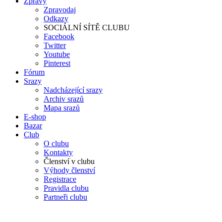
Zprávy
Zpravodaj
Odkazy
SOCIÁLNÍ SÍTĚ CLUBU
Facebook
Twitter
Youtube
Pinterest
Fórum
Srazy
Nadcházející srazy
Archiv srazů
Mapa srazů
E-shop
Bazar
Club
O clubu
Kontakty
Členství v clubu
Výhody členství
Registrace
Pravidla clubu
Partneři clubu