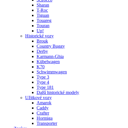
Sharan
T-Roc
Tiguan
Touareg
Touran
Up!
Historické vozy
Brouk
Country Buggy
Derby
Karmann-Ghia
Kübelwagen
K70
Schwimmwagen
Type 3
Type 4
Type 181
Další historické modely
Užitkové vozy
Amarok
Caddy
Crafter
Hormiga
Transporter