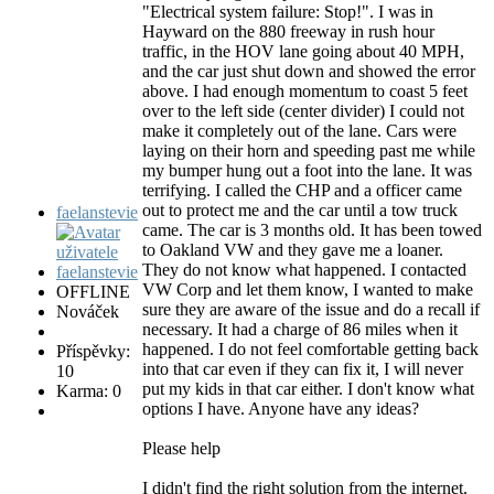
"Electrical system failure: Stop!". I was in
Hayward on the 880 freeway in rush hour
traffic, in the HOV lane going about 40 MPH,
and the car just shut down and showed the error
above. I had enough momentum to coast 5 feet
over to the left side (center divider) I could not
make it completely out of the lane. Cars were
laying on their horn and speeding past me while
my bumper hung out a foot into the lane. It was
terrifying. I called the CHP and a officer came
out to protect me and the car until a tow truck
faelanstevie
came. The car is 3 months old. It has been towed
to Oakland VW and they gave me a loaner.
They do not know what happened. I contacted
VW Corp and let them know, I wanted to make
OFFLINE
sure they are aware of the issue and do a recall if
Nováček
necessary. It had a charge of 86 miles when it
happened. I do not feel comfortable getting back
Příspěvky:
into that car even if they can fix it, I will never
10
put my kids in that car either. I don't know what
Karma: 0
options I have. Anyone have any ideas?
Please help
I didn't find the right solution from the internet.