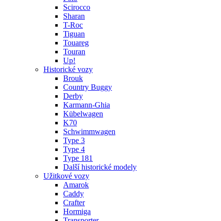
Scirocco
Sharan
T-Roc
Tiguan
Touareg
Touran
Up!
Historické vozy
Brouk
Country Buggy
Derby
Karmann-Ghia
Kübelwagen
K70
Schwimmwagen
Type 3
Type 4
Type 181
Další historické modely
Užitkové vozy
Amarok
Caddy
Crafter
Hormiga
Transporter