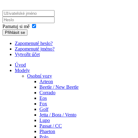
Pamatuj si mě
Přihlásit se
Zapomenuté heslo?
Zapomenuté jméno?
Vytvořit účet
Úvod
Modely
Osobní vozy
Arteon
Beetle / New Beetle
Corrado
Eos
Fox
Golf
Jetta / Bora / Vento
Lupo
Passat / CC
Phaeton
Polo