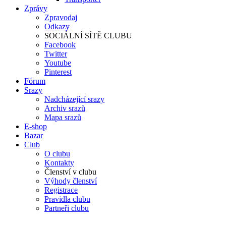
Zprávy
Zpravodaj
Odkazy
SOCIÁLNÍ SÍTĚ CLUBU
Facebook
Twitter
Youtube
Pinterest
Fórum
Srazy
Nadcházející srazy
Archiv srazů
Mapa srazů
E-shop
Bazar
Club
O clubu
Kontakty
Členství v clubu
Výhody členství
Registrace
Pravidla clubu
Partneři clubu