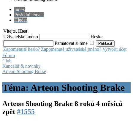
Index
Poslední témata
Hledat
Vítejte,
Host
Uživatelské jméno
Heslo:
Pamatovat si mne
Zapomenuté heslo?
Zapomenuté uživatelské jméno?
Vytvořit účet
Fórum
Club
Kancelář & novinky
Arteon Shooting Brake
Téma: Arteon Shooting Brake
Arteon Shooting Brake
8 roků 4 měsíců
zpět
#1555