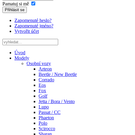
Pamatuj si mě
Přihlásit se
Zapomenuté heslo?
Zapomenuté jméno?
Vytvořit účet
Úvod
Modely
Osobní vozy
Arteon
Beetle / New Beetle
Corrado
Eos
Fox
Golf
Jetta / Bora / Vento
Lupo
Passat / CC
Phaeton
Polo
Scirocco
Sharan