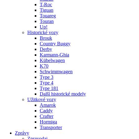
T-Roc
Tiguan
Touareg
Touran
Up!
Historické vozy
Brouk
Country Buggy
Derby
Karmann-Ghia
Kübelwagen
K70
Schwimmwagen
Type 3
Type 4
Type 181
Další historické modely
Užitkové vozy
Amarok
Caddy
Crafter
Hormiga
Transporter
Zprávy
Zpravodaj