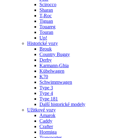
Scirocco
Sharan
T-Roc
Tiguan
Touareg
Touran
Up!
Historické vozy
Brouk
Country Buggy
Derby
Karmann-Ghia
Kübelwagen
K70
Schwimmwagen
Type 3
Type 4
Type 181
Další historické modely
Užitkové vozy
Amarok
Caddy
Crafter
Hormiga
Transporter