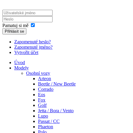
Pamatuj si mě
Přihlásit se
Zapomenuté heslo?
Zapomenuté jméno?
Vytvořit účet
Úvod
Modely
Osobní vozy
Arteon
Beetle / New Beetle
Corrado
Eos
Fox
Golf
Jetta / Bora / Vento
Lupo
Passat / CC
Phaeton
Polo