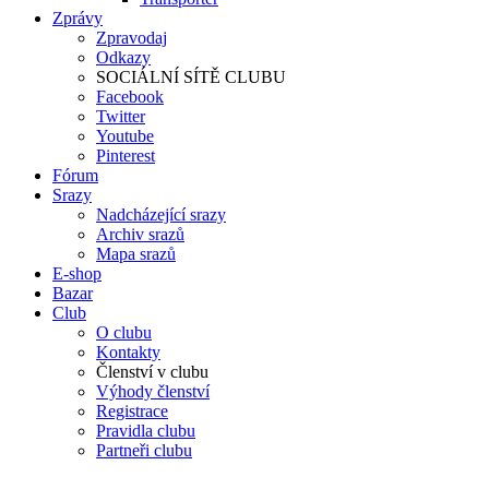
Zprávy
Zpravodaj
Odkazy
SOCIÁLNÍ SÍTĚ CLUBU
Facebook
Twitter
Youtube
Pinterest
Fórum
Srazy
Nadcházející srazy
Archiv srazů
Mapa srazů
E-shop
Bazar
Club
O clubu
Kontakty
Členství v clubu
Výhody členství
Registrace
Pravidla clubu
Partneři clubu