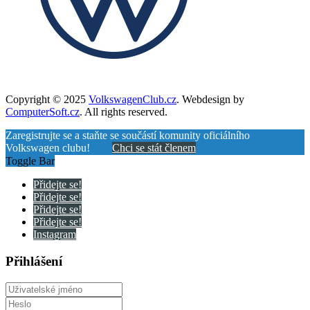
Copyright © 2025
VolkswagenClub.cz
. Webdesign by
ComputerSoft.cz
. All rights reserved.
Zaregistrujte se a staňte se součástí komunity oficiálního
Volkswagen clubu!
Chci se stát členem
Toggle Bar
Přidejte se!
Přidejte se!
Přidejte se!
Přidejte se!
Instagram
Přihlášení