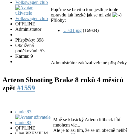
Volkswagen club
Pojďme se bavit o tom jestli je tohle
opravdu tak hezké jak se mi zdá
Přílohy:
OFFLINE
Administrator
...a01.jpg
(169kB)
Příspěvky: 398
Obdržená
poděkování: 53
Karma: 9
Administrátor zakázal veřejné příspěvky.
Arteon Shooting Brake
8 roků 4 měsíců
zpět
#1559
daniel83
Mně se klasický Arteon liftback líbí
mnohem víc...
OFFLINE
Ale je to asi tím, že se mi obecně nelíbí
Člen PREMIUM