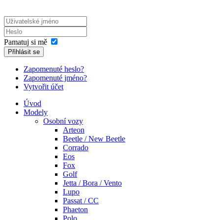
Pamatuj si mě
Přihlásit se
Zapomenuté heslo?
Zapomenuté jméno?
Vytvořit účet
Úvod
Modely
Osobní vozy
Arteon
Beetle / New Beetle
Corrado
Eos
Fox
Golf
Jetta / Bora / Vento
Lupo
Passat / CC
Phaeton
Polo