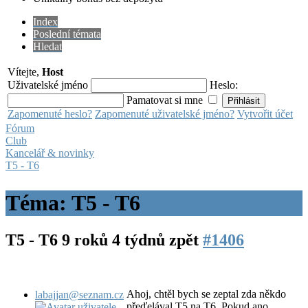
Index
Poslední témata
Hledat
Vítejte,
Host
Uživatelské jméno
Heslo:
Pamatovat si mne
Zapomenuté heslo?
Zapomenuté uživatelské jméno?
Vytvořit účet
Fórum
Club
Kancelář & novinky
T5 - T6
Téma: T5 - T6
T5 - T6
9 roků 4 týdnů zpět
#1406
Ahoj, chtěl bych se zeptal zda někdo
labajjan@seznam.cz
přeďelával T5 na T6. Pokud ano,