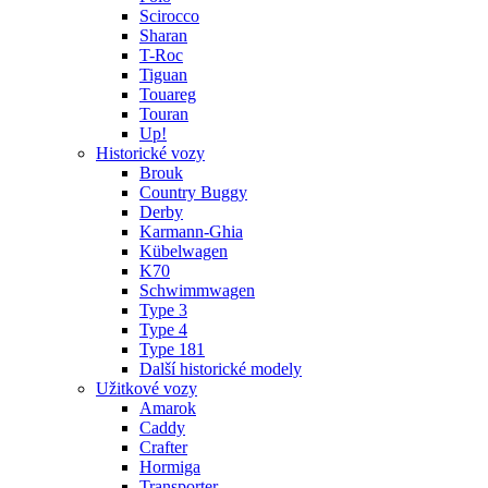
Scirocco
Sharan
T-Roc
Tiguan
Touareg
Touran
Up!
Historické vozy
Brouk
Country Buggy
Derby
Karmann-Ghia
Kübelwagen
K70
Schwimmwagen
Type 3
Type 4
Type 181
Další historické modely
Užitkové vozy
Amarok
Caddy
Crafter
Hormiga
Transporter