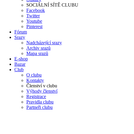
SOCIÁLNÍ SÍTĚ CLUBU
Facebook
Twitter
Youtube
Pinterest
Fórum
Srazy
Nadcházející srazy
Archiv srazů
Mapa srazů
E-shop
Bazar
Club
O clubu
Kontakty
Členství v clubu
Výhody členství
Registrace
Pravidla clubu
Partneři clubu