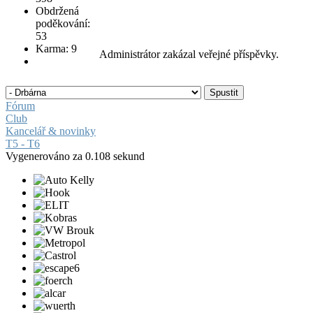
Obdržená
poděkování:
53
Karma: 9
Administrátor zakázal veřejné příspěvky.
Fórum
Club
Kancelář & novinky
T5 - T6
Vygenerováno za 0.108 sekund