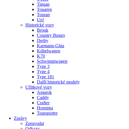
Tiguan
Touareg
Touran
Up!
Historické vozy
Brouk
Country Buggy
Derby
Karmann-Ghia
Kübelwagen
K70
Schwimmwagen
Type 3
Type 4
Type 181
Další historické modely
Užitkové vozy
Amarok
Caddy
Crafter
Hormiga
Transporter
Zprávy
Zpravodaj
Odkazy