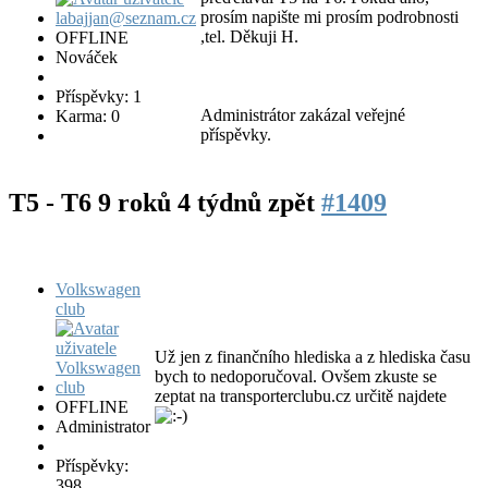
prosím napište mi prosím podrobnosti
,tel. Děkuji H.
OFFLINE
Nováček
Příspěvky: 1
Administrátor zakázal veřejné
Karma: 0
příspěvky.
T5 - T6
9 roků 4 týdnů zpět
#1409
Volkswagen
club
Už jen z finančního hlediska a z hlediska času
bych to nedoporučoval. Ovšem zkuste se
zeptat na transporterclubu.cz určitě najdete
OFFLINE
Administrator
Příspěvky:
398