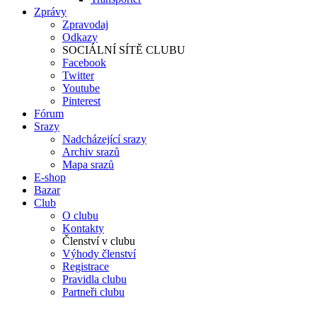
Zprávy
Zpravodaj
Odkazy
SOCIÁLNÍ SÍTĚ CLUBU
Facebook
Twitter
Youtube
Pinterest
Fórum
Srazy
Nadcházející srazy
Archiv srazů
Mapa srazů
E-shop
Bazar
Club
O clubu
Kontakty
Členství v clubu
Výhody členství
Registrace
Pravidla clubu
Partneři clubu