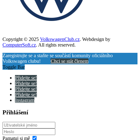
Copyright © 2025
VolkswagenClub.cz
. Webdesign by
ComputerSoft.cz
. All rights reserved.
Zaregistrujte se a staňte se součástí komunity oficiálního
Volkswagen clubu!
Chci se stát členem
Toggle Bar
Přidejte se!
Přidejte se!
Přidejte se!
Přidejte se!
Instagram
Přihlášení
Pamatuj si mě