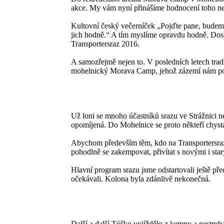
akce. My vám nyní přinášíme hodnocení toho nej
Kultovní český večerníček „Pojďte pane, budeme 
jich hodně.“ A tím myslíme opravdu hodně. Dospě
Transportersraz 2016.
A samozřejmě nejen to. V posledních letech trad
mohelnický Morava Camp, jehož zázemí nám posky
Už loni se mnoho účastníků srazu ve Strážnici n
opomíjená. Do Mohelnice se proto někteří chystal
Abychom především těm, kdo na Transportersraz m
pohodlně se zakempovat, přivítat s novými i starý
Hlavní program srazu jsme odstartovali ještě p
očekávali. Kolona byla zdánlivě nekonečná.
Další a další Téčko vyjíždělo z kempu a pestro