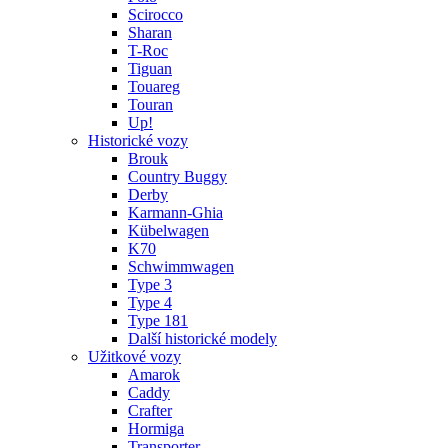
Scirocco
Sharan
T-Roc
Tiguan
Touareg
Touran
Up!
Historické vozy
Brouk
Country Buggy
Derby
Karmann-Ghia
Kübelwagen
K70
Schwimmwagen
Type 3
Type 4
Type 181
Další historické modely
Užitkové vozy
Amarok
Caddy
Crafter
Hormiga
Transporter