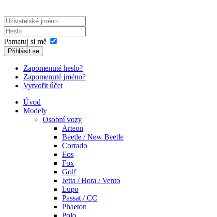
Pamatuj si mě
Přihlásit se
Zapomenuté heslo?
Zapomenuté jméno?
Vytvořit účet
Úvod
Modely
Osobní vozy
Arteon
Beetle / New Beetle
Corrado
Eos
Fox
Golf
Jetta / Bora / Vento
Lupo
Passat / CC
Phaeton
Polo