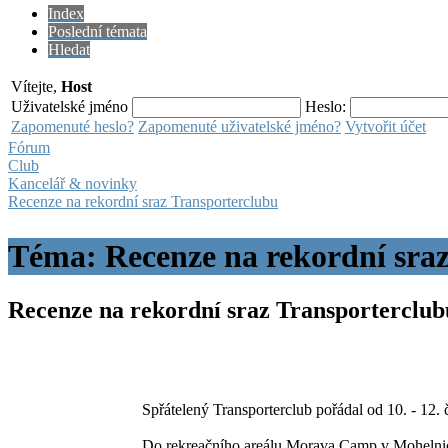
Index
Poslední témata
Hledat
Vítejte,
Host
Uživatelské jméno
Heslo:
Zapomenuté heslo?
Zapomenuté uživatelské jméno?
Vytvořit účet
Fórum
Club
Kancelář & novinky
Recenze na rekordní sraz Transporterclubu
Téma: Recenze na rekordní sra
Recenze na rekordní sraz Transporterclu
Spřátelený Transporterclub pořádal od 10. - 12.
Do rekreačního areálu Morava Camp v Mohelnici d