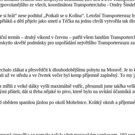
povolanějšího ze všech, koordinátora Transporterclubu - Ondry Šindel
si hrát“ nese podtitul „Potkali se u Kolína“. Letošní Transportersraz 
láků a dětí přijelo jako smetí a Téčka na jednu chvíli vytvořila tak d
iční termín – druhý víkend v červnu – patřil všem fandům Transportercl
tlo skvělé podmínky pro uspořádání největšího Transportersrazu za jeh
echalo zlákat a přesvědčit k dlouhodobějšímu pobytu na Moravě. Je to 
i už ve středu a ve čtvrtek večer byl kemp příjemně zaplněný. To my js
ířili z velké dálky vyšli maximálně vstříc, přesunuli jsme takřka vešk
mi přáteli, dát si třeba nějaké to pivo, které bylo na uvítání účastníků 
řed obědem spanilou jízdou po okolí Mohelnice. Krátký okruh a příjemn
barevná stonožka se pomalu začala vlnit moravským venkovem. 192 vozů