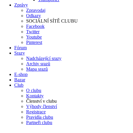
Zprávy
Zpravodaj
Odkazy
SOCIÁLNÍ SÍTĚ CLUBU
Facebook
Twitter
Youtube
Pinterest
Fórum
Srazy
Nadcházející srazy
Archiv srazů
Mapa srazů
E-shop
Bazar
Club
O clubu
Kontakty
Členství v clubu
Výhody členství
Registrace
Pravidla clubu
Partneři clubu