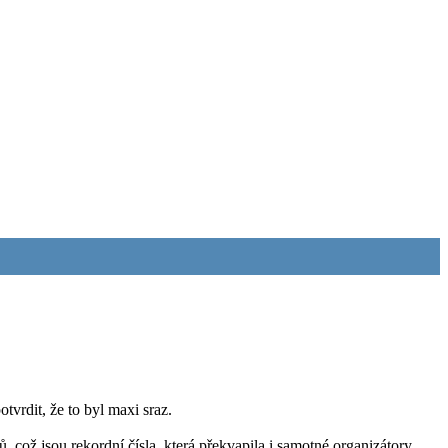
vrdit, že to byl maxi sraz.
což jsou rekordní čísla, která překvapila i samotné organizátory