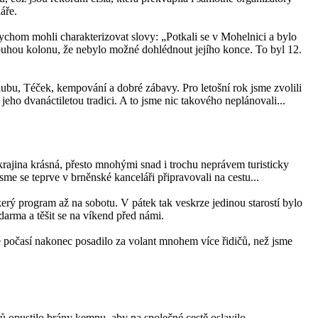
áře.
bychom mohli charakterizovat slovy: „Potkali se v Mohelnici a bylo
louhou kolonu, že nebylo možné dohlédnout jejího konce. To byl 12.
ubu, Téček, kempování a dobré zábavy. Pro letošní rok jsme zvolili
o dvanáctiletou tradici. A to jsme nic takového neplánovali...
krajina krásná, přesto mnohými snad i trochu neprávem turisticky
me se teprve v brněnské kanceláři připravovali na cestu...
erý program až na sobotu. V pátek tak veskrze jedinou starostí bylo
zdarma a těšit se na víkend před námi.
é počasí nakonec posadilo za volant mnohem více řidičů, než jsme
 opustilo brány kempu, aby na společné cestě oslavilo