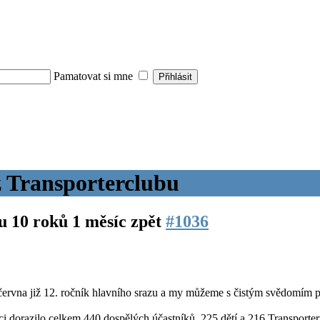
Pamatovat si mne
z Transporterclubu
bu
10 roků 1 měsíc zpět
#1036
 června již 12. ročník hlavního srazu a my můžeme s čistým svědomím pot
orazilo celkem 440 dospělých účastníků, 225 dětí a 216 Transporterů, 