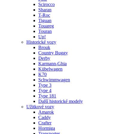
Scirocco
Sharan
T-Roc
Tiguan
Touareg
Touran
Up!
Historické vozy
Brouk
Country Buggy
Derby
Karmann-Ghia
Kübelwagen
K70
Schwimmwagen
Type 3
Type 4
Type 181
Další historické modely
Užitkové vozy
Amarok
Caddy
Crafter
Hormiga
Transporter