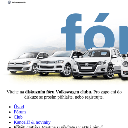
Vítejte na
diskuzním fóru Volkswagen clubu.
Pro zapojení do
diskuze se prosím přihlašte, nebo registrujte.
Úvod
Fórum
Club
Kancelář & novinky
Příběh clubáka Martina si přečtete i v aktuálním č