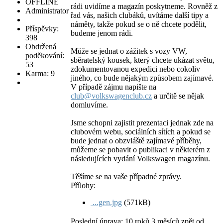
OFFLINE
rádi uvidíme a magazín poskytneme. Rovněž z
Administrator
řad vás, našich clubáků, uvítáme další tipy a
náměty, takže pokud se o ně chcete podělit,
Příspěvky:
budeme jenom rádi.
398
Obdržená
Může se jednat o zážitek s vozy VW,
poděkování:
sběratelský kousek, který chcete ukázat světu,
53
zdokumentovanou expedici nebo cokoliv
Karma: 9
jiného, co bude nějakým způsobem zajímavé.
V případě zájmu napište na
club@volkswagenclub.cz
a určitě se nějak
domluvíme.
Jsme schopni zajistit prezentaci jednak zde na
clubovém webu, sociálních sítích a pokud se
bude jednat o obzvláště zajímavé příběhy,
můžeme se pobavit o publikaci v některém z
následujících vydání Volkswagen magazínu.
Těšíme se na vaše případné zprávy.
Přílohy:
...gen.jpg
(571kB)
Poslední úprava: 10 roků 3 měsíců zpět od