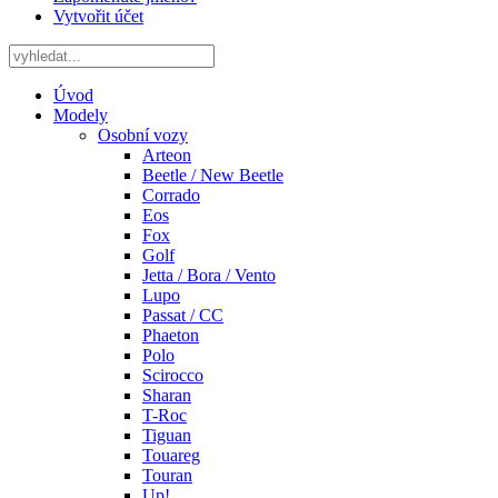
Vytvořit účet
Úvod
Modely
Osobní vozy
Arteon
Beetle / New Beetle
Corrado
Eos
Fox
Golf
Jetta / Bora / Vento
Lupo
Passat / CC
Phaeton
Polo
Scirocco
Sharan
T-Roc
Tiguan
Touareg
Touran
Up!