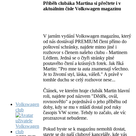
Příběh clubáka Martina si přečtete i v
aktuálním čísle Volkswagen magazínu
V jarním vydání Volkswagen magazínu, který
od nás dostávají PREMIUM členi přímo do
poštovní schránky, najdete mimo jiné i
rozhovor s členem našeho clubu - Martinem
Lédlem. Jedná se o čtyři stránky plné
poutavého čtení a krásných fotek. Jak říká
Martin: "Pro mne ta auta znamenají všechno.
Je to životní styl, láska, vášeň." A právě v
tomhle duchu se celý rozhovor nese...
Článek, ve kterém hraje clubák Martin hlavní
roli, najdete pod názvem "Děděk, ovál,
rovnosvětlo" a pojednává o jeho příběhu od
Volkswagen
doby, kdy se mu v mládí dostal pod ruky
club
časopis VW scene. Tehdy to začalo, ale víc
prozrazovat nebudeme.
Pokud byste se k magazínu nemohli dostat,
stavte se do naší clubové kanceláře, kde vás