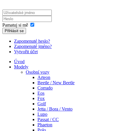
Pamatuj si mě
Přihlásit se
Zapomenuté heslo?
Zapomenuté jméno?
Vytvořit účet
Úvod
Modely
Osobní vozy
Arteon
Beetle / New Beetle
Corrado
Eos
Fox
Golf
Jetta / Bora / Vento
Lupo
Passat / CC
Phaeton
Polo