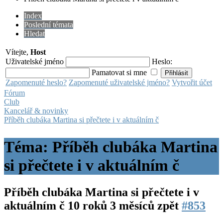
Index
Poslední témata
Hledat
Vítejte,
Host
Uživatelské jméno
Heslo:
Pamatovat si mne
Zapomenuté heslo?
Zapomenuté uživatelské jméno?
Vytvořit účet
Fórum
Club
Kancelář & novinky
Příběh clubáka Martina si přečtete i v aktuálním č
Téma: Příběh clubáka Martina
si přečtete i v aktuálním č
Příběh clubáka Martina si přečtete i v
aktuálním č
10 roků 3 měsíců zpět
#853