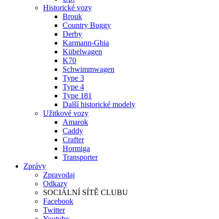
Historické vozy
Brouk
Country Buggy
Derby
Karmann-Ghia
Kübelwagen
K70
Schwimmwagen
Type 3
Type 4
Type 181
Další historické modely
Užitkové vozy
Amarok
Caddy
Crafter
Hormiga
Transporter
Zprávy
Zpravodaj
Odkazy
SOCIÁLNÍ SÍTĚ CLUBU
Facebook
Twitter
Youtube