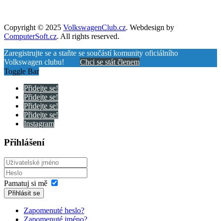
Copyright © 2025
VolkswagenClub.cz
. Webdesign by
ComputerSoft.cz
. All rights reserved.
Zaregistrujte se a staňte se součástí komunity oficiálního
Volkswagen clubu!
Chci se stát členem
Toggle Bar
Přidejte se!
Přidejte se!
Přidejte se!
Přidejte se!
Instagram
Přihlášení
Pamatuj si mě
Přihlásit se
Zapomenuté heslo?
Zapomenuté jméno?