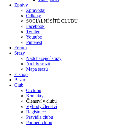
Zprávy
Zpravodaj
Odkazy
SOCIÁLNÍ SÍTĚ CLUBU
Facebook
Twitter
Youtube
Pinterest
Fórum
Srazy
Nadcházející srazy
Archiv srazů
Mapa srazů
E-shop
Bazar
Club
O clubu
Kontakty
Členství v clubu
Výhody členství
Registrace
Pravidla clubu
Partneři clubu