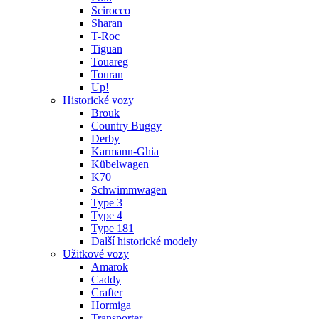
Scirocco
Sharan
T-Roc
Tiguan
Touareg
Touran
Up!
Historické vozy
Brouk
Country Buggy
Derby
Karmann-Ghia
Kübelwagen
K70
Schwimmwagen
Type 3
Type 4
Type 181
Další historické modely
Užitkové vozy
Amarok
Caddy
Crafter
Hormiga
Transporter