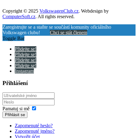
Copyright © 2025
VolkswagenClub.cz
. Webdesign by
ComputerSoft.cz
. All rights reserved.
Zaregistrujte se a staňte se součástí komunity oficiálního
Volkswagen clubu!
Chci se stát členem
Toggle Bar
Přidejte se!
Přidejte se!
Přidejte se!
Přidejte se!
Instagram
Přihlášení
Pamatuj si mě
Přihlásit se
Zapomenuté heslo?
Zapomenuté jméno?
Vytvořit účet