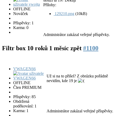
slouží ta 19? Děkuji
Přílohy:
OFFLINE
Nováček
129210.png
(10kB)
Příspěvky: 1
Karma: 0
Administrátor zakázal veřejné příspěvky.
Filtr box
10 roků 1 měsíc zpět
#1100
VWAGEN66
Už si na to přišel? Z obrázku pořádně
nevidím, kde 19 je
OFFLINE
Člen PREMIUM
Příspěvky: 85
Obdržená
poděkování: 1
Karma: 1
Administrátor zakázal veřejné příspěvky.