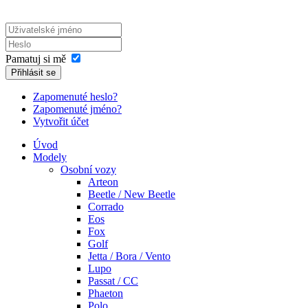
Pamatuj si mě
Přihlásit se
Zapomenuté heslo?
Zapomenuté jméno?
Vytvořit účet
Úvod
Modely
Osobní vozy
Arteon
Beetle / New Beetle
Corrado
Eos
Fox
Golf
Jetta / Bora / Vento
Lupo
Passat / CC
Phaeton
Polo