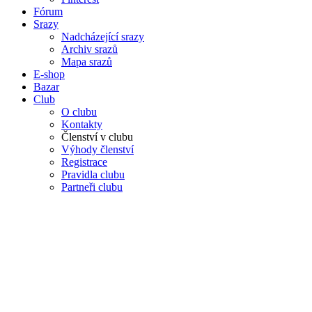
Fórum
Srazy
Nadcházející srazy
Archiv srazů
Mapa srazů
E-shop
Bazar
Club
O clubu
Kontakty
Členství v clubu
Výhody členství
Registrace
Pravidla clubu
Partneři clubu