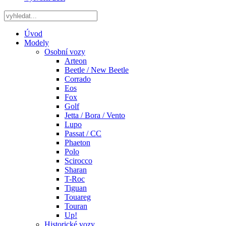
Úvod
Modely
Osobní vozy
Arteon
Beetle / New Beetle
Corrado
Eos
Fox
Golf
Jetta / Bora / Vento
Lupo
Passat / CC
Phaeton
Polo
Scirocco
Sharan
T-Roc
Tiguan
Touareg
Touran
Up!
Historické vozy