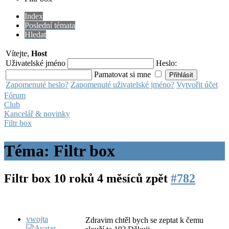
Index
Poslední témata
Hledat
Vítejte,
Host
Uživatelské jméno
Heslo:
Pamatovat si mne
Zapomenuté heslo?
Zapomenuté uživatelské jméno?
Vytvořit účet
Fórum
Club
Kancelář & novinky
Filtr box
Téma: Filtr box
Filtr box
10 roků 4 měsíců zpět
#782
vwojta
Zdravim chtěl bych se zeptat k čemu