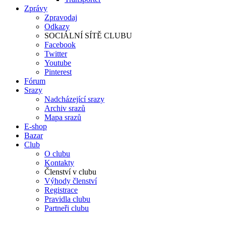
Zprávy
Zpravodaj
Odkazy
SOCIÁLNÍ SÍTĚ CLUBU
Facebook
Twitter
Youtube
Pinterest
Fórum
Srazy
Nadcházející srazy
Archiv srazů
Mapa srazů
E-shop
Bazar
Club
O clubu
Kontakty
Členství v clubu
Výhody členství
Registrace
Pravidla clubu
Partneři clubu