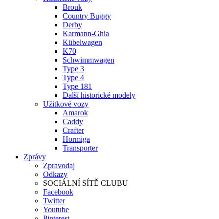
Brouk
Country Buggy
Derby
Karmann-Ghia
Kübelwagen
K70
Schwimmwagen
Type 3
Type 4
Type 181
Další historické modely
Užitkové vozy
Amarok
Caddy
Crafter
Hormiga
Transporter
Zprávy
Zpravodaj
Odkazy
SOCIÁLNÍ SÍTĚ CLUBU
Facebook
Twitter
Youtube
Pinterest