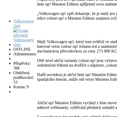
linie up! Maraton Edition zpříjemní svou nadstan
„Volkswagen up! opět dokazuje, že je malý jen 
edice colour up! a Maraton Edition zaujmou sv
Volkswagen
club
Malý Volkswagen up!, který loni zvítězil ve stud
barevné verze colour up! fortana red a sandstor
OFFLINE
mechanickou převodovkou za ceny 273 900 Kč, 
Administrator
Obě nové akční varianty colour up! jsou vybave
Příspěvky:
ozdobnými fóliemi na dveřích s nápisem „colour“
398
Obdržená
Další novinkou je akční linie up! Maraton Edit
poděkování:
spalujícího benzin, může mít verze Maraton Ed
53
Karma: 9
Akční up! Maraton Edition vychází z linie move 
mlhové světlomety, vyhřívání předních sedadel a
I v novém roce lze modely up!, včetně akční va