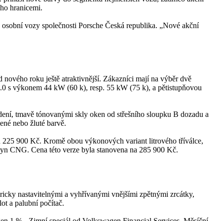
eho hranicemi.
n osobní vozy společnosti Porsche Česká republika. „Nové akční
d nového roku ještě atraktivnější. Zákazníci mají na výběr dvě
y 1.0 s výkonem 44 kW (60 k), resp. 55 kW (75 k), a pětistupňovou
dení, tmavě tónovanými skly oken od střešního sloupku B dozadu a
ené nebo žluté barvě.
od 225 900 Kč. Kromě obou výkonových variant litrového tříválce,
plyn CNG. Cena této verze byla stanovena na 285 900 Kč.
tricky nastavitelnými a vyhřívanými vnějšími zpětnými zrcátky,
ot a palubní počítač.
en 1 % - Zimní speciál od Volkswagen Financial Services. Měsíční