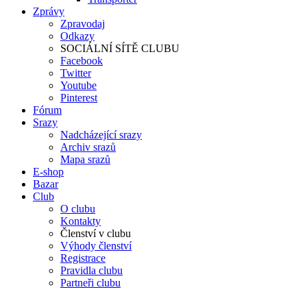
Zprávy
Zpravodaj
Odkazy
SOCIÁLNÍ SÍTĚ CLUBU
Facebook
Twitter
Youtube
Pinterest
Fórum
Srazy
Nadcházející srazy
Archiv srazů
Mapa srazů
E-shop
Bazar
Club
O clubu
Kontakty
Členství v clubu
Výhody členství
Registrace
Pravidla clubu
Partneři clubu