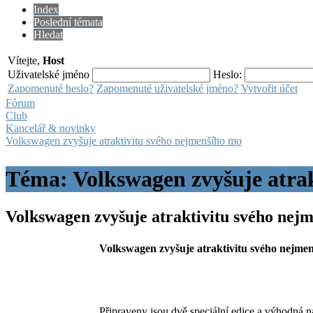
Index
Poslední témata
Hledat
Vítejte,
Host
Uživatelské jméno
Heslo:
Zapomenuté heslo?
Zapomenuté uživatelské jméno?
Vytvořit účet
Fórum
Club
Kancelář & novinky
Volkswagen zvyšuje atraktivitu svého nejmenšího mo
Téma: Volkswagen zvyšuje atra
Volkswagen zvyšuje atraktivitu svého nej
Volkswagen zvyšuje atraktivitu svého nejme
Připraveny jsou dvě speciální edice a výhodná 