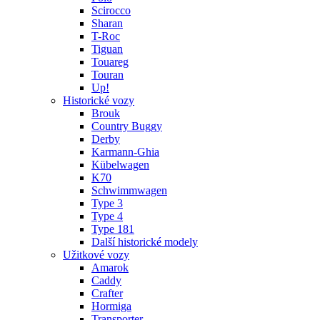
Scirocco
Sharan
T-Roc
Tiguan
Touareg
Touran
Up!
Historické vozy
Brouk
Country Buggy
Derby
Karmann-Ghia
Kübelwagen
K70
Schwimmwagen
Type 3
Type 4
Type 181
Další historické modely
Užitkové vozy
Amarok
Caddy
Crafter
Hormiga
Transporter