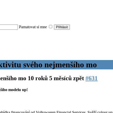
Pamatovat si mne
ktivitu svého nejmenšího mo
menšího mo
10 roků 5 měsíců zpět
#631
nšího modelu up!
nabídka financování od Volkswagen Financial Services. Svěží colour up