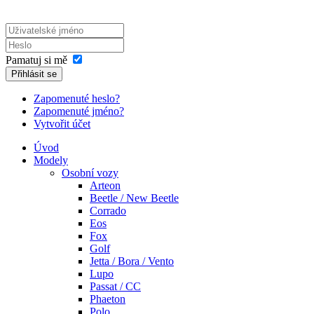
Pamatuj si mě
Přihlásit se
Zapomenuté heslo?
Zapomenuté jméno?
Vytvořit účet
Úvod
Modely
Osobní vozy
Arteon
Beetle / New Beetle
Corrado
Eos
Fox
Golf
Jetta / Bora / Vento
Lupo
Passat / CC
Phaeton
Polo