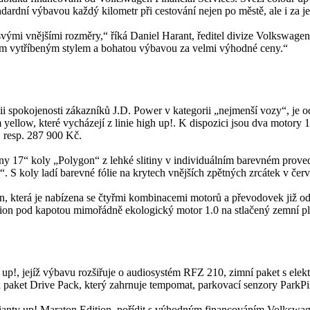
dardní výbavou každý kilometr při cestování nejen po městě, ale i za j
svými vnějšími rozměry,“ říká Daniel Harant, ředitel divize Volkswage
ým vytříbeným stylem a bohatou výbavou za velmi výhodné ceny.“
ii spokojenosti zákazníků J.D. Power v kategorii „nejmenší vozy“, je o
m yellow, které vycházejí z linie high up!. K dispozici jsou dva motor
resp. 287 900 Kč.
ny 17“ koly „Polygon“ z lehké slitiny v individuálním barevném prove
. S koly ladí barevné fólie na krytech vnějších zpětných zrcátek v červ
ion, která je nabízena se čtyřmi kombinacemi motorů a převodovek již 
ition pod kapotou mimořádně ekologický motor 1.0 na stlačený zemní 
up!, jejíž výbavu rozšiřuje o audiosystém RFZ 210, zimní paket s elek
 paket Drive Pack, který zahrnuje tempomat, parkovací senzory ParkPil
rianty up! Maraton Edition, pořídit s výhodným financováním Volkswag