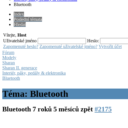
Bluetooth
Index
Poslední témata
Hledat
Vítejte,
Host
Uživatelské jméno
Heslo:
Zapomenuté heslo?
Zapomenuté uživatelské jméno?
Vytvořit účet
Fórum
Modely
Sharan
Sharan II. generace
Interiér, páky, pedály & elektronika
Bluetooth
Téma: Bluetooth
Bluetooth
7 roků 5 měsíců zpět
#2175