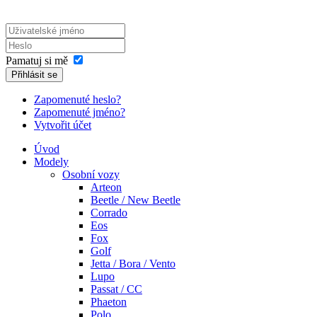
Pamatuj si mě
Přihlásit se
Zapomenuté heslo?
Zapomenuté jméno?
Vytvořit účet
Úvod
Modely
Osobní vozy
Arteon
Beetle / New Beetle
Corrado
Eos
Fox
Golf
Jetta / Bora / Vento
Lupo
Passat / CC
Phaeton
Polo