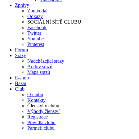
Zprávy
Zpravodaj
Odkazy
SOCIÁLNÍ SÍTĚ CLUBU
Facebook
Twitter
Youtube
Pinterest
Fórum
Srazy
Nadcházející srazy
Archiv srazů
Mapa srazů
E-shop
Bazar
Club
O clubu
Kontakty
Členství v clubu
Výhody členství
Registrace
Pravidla clubu
Partneři clubu