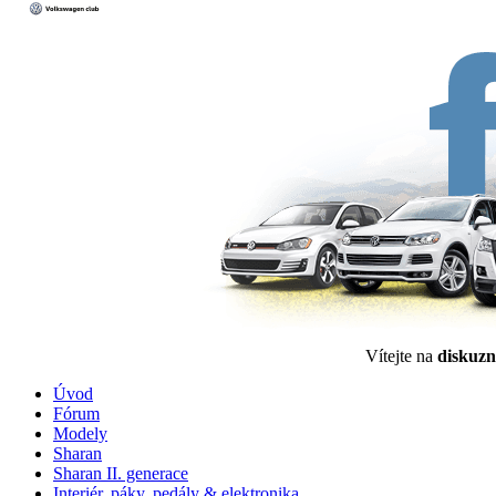
Vítejte na
diskuzn
Úvod
Fórum
Modely
Sharan
Sharan II. generace
Interiér, páky, pedály & elektronika