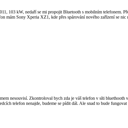
1, 103 kW, nedaří se mi propojit Bluetooth s mobilním telefonem. 
elefon mám Sony Xperia XZ1, kde přes spárování nového zařízení se nic
émem nesouvisí. Zkontroloval bych zda je váš telefon v síti bluethooth 
dcích telefon nenajde, budeme se pídit dál. Ale snad to bude fungovat