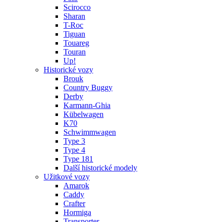
Scirocco
Sharan
T-Roc
Tiguan
Touareg
Touran
Up!
Historické vozy
Brouk
Country Buggy
Derby
Karmann-Ghia
Kübelwagen
K70
Schwimmwagen
Type 3
Type 4
Type 181
Další historické modely
Užitkové vozy
Amarok
Caddy
Crafter
Hormiga
Transporter