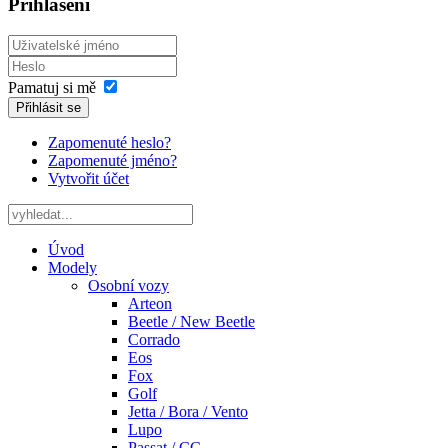
Přihlášení
Pamatuj si mě
Přihlásit se
Zapomenuté heslo?
Zapomenuté jméno?
Vytvořit účet
Úvod
Modely
Osobní vozy
Arteon
Beetle / New Beetle
Corrado
Eos
Fox
Golf
Jetta / Bora / Vento
Lupo
Passat / CC