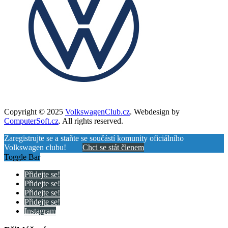
Copyright © 2025
VolkswagenClub.cz
. Webdesign by
ComputerSoft.cz
. All rights reserved.
Zaregistrujte se a staňte se součástí komunity oficiálního
Volkswagen clubu!
Chci se stát členem
Toggle Bar
Přidejte se!
Přidejte se!
Přidejte se!
Přidejte se!
Instagram