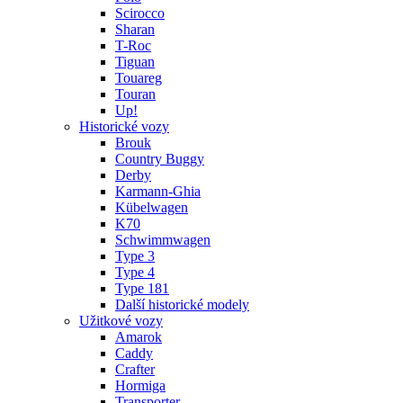
Scirocco
Sharan
T-Roc
Tiguan
Touareg
Touran
Up!
Historické vozy
Brouk
Country Buggy
Derby
Karmann-Ghia
Kübelwagen
K70
Schwimmwagen
Type 3
Type 4
Type 181
Další historické modely
Užitkové vozy
Amarok
Caddy
Crafter
Hormiga
Transporter