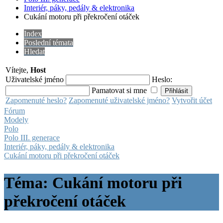
Interiér, páky, pedály & elektronika
Cukání motoru při překročení otáček
Index
Poslední témata
Hledat
Vítejte,
Host
Uživatelské jméno
Heslo:
Pamatovat si mne
Zapomenuté heslo?
Zapomenuté uživatelské jméno?
Vytvořit účet
Fórum
Modely
Polo
Polo III. generace
Interiér, páky, pedály & elektronika
Cukání motoru při překročení otáček
Téma: Cukání motoru při
překročení otáček