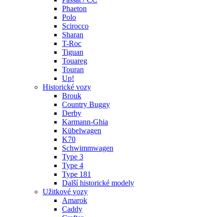
Phaeton
Polo
Scirocco
Sharan
T-Roc
Tiguan
Touareg
Touran
Up!
Historické vozy
Brouk
Country Buggy
Derby
Karmann-Ghia
Kübelwagen
K70
Schwimmwagen
Type 3
Type 4
Type 181
Další historické modely
Užitkové vozy
Amarok
Caddy