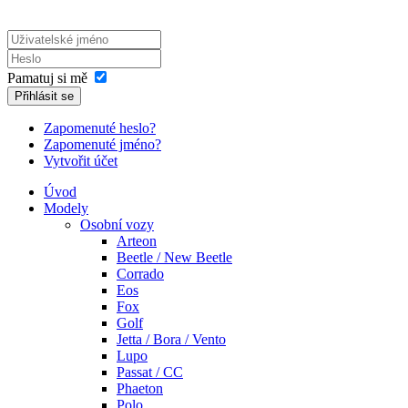
Pamatuj si mě
Přihlásit se
Zapomenuté heslo?
Zapomenuté jméno?
Vytvořit účet
Úvod
Modely
Osobní vozy
Arteon
Beetle / New Beetle
Corrado
Eos
Fox
Golf
Jetta / Bora / Vento
Lupo
Passat / CC
Phaeton
Polo