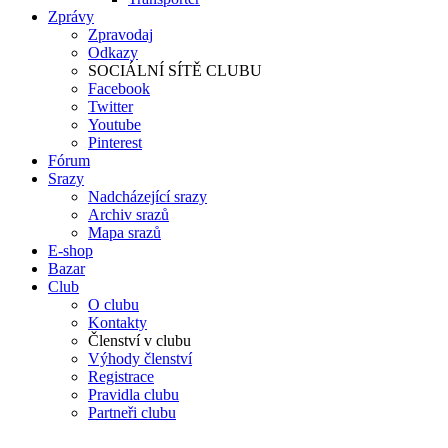
Zprávy
Zpravodaj
Odkazy
SOCIÁLNÍ SÍTĚ CLUBU
Facebook
Twitter
Youtube
Pinterest
Fórum
Srazy
Nadcházející srazy
Archiv srazů
Mapa srazů
E-shop
Bazar
Club
O clubu
Kontakty
Členství v clubu
Výhody členství
Registrace
Pravidla clubu
Partneři clubu