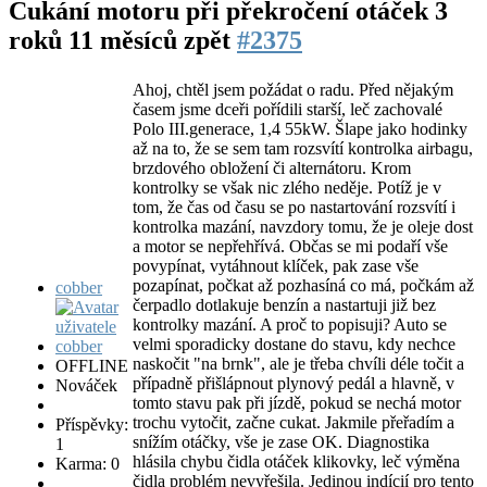
Cukání motoru při překročení otáček
3
roků 11 měsíců zpět
#2375
Ahoj, chtěl jsem požádat o radu. Před nějakým
časem jsme dceři pořídili starší, leč zachovalé
Polo III.generace, 1,4 55kW. Šlape jako hodinky
až na to, že se sem tam rozsvítí kontrolka airbagu,
brzdového obložení či alternátoru. Krom
kontrolky se však nic zlého neděje. Potíž je v
tom, že čas od času se po nastartování rozsvítí i
kontrolka mazání, navzdory tomu, že je oleje dost
a motor se nepřehřívá. Občas se mi podaří vše
povypínat, vytáhnout klíček, pak zase vše
pozapínat, počkat až pozhasíná co má, počkám až
cobber
čerpadlo dotlakuje benzín a nastartuji již bez
kontrolky mazání. A proč to popisuji? Auto se
velmi sporadicky dostane do stavu, kdy nechce
naskočit "na brnk", ale je třeba chvíli déle točit a
OFFLINE
případně přišlápnout plynový pedál a hlavně, v
Nováček
tomto stavu pak při jízdě, pokud se nechá motor
trochu vytočit, začne cukat. Jakmile přeřadím a
Příspěvky:
snížím otáčky, vše je zase OK. Diagnostika
1
hlásila chybu čidla otáček klikovky, leč výměna
Karma: 0
čidla problém nevyřešila. Jedinou indícií pro tento