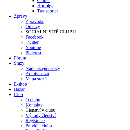
Crafter
Hormiga
Transporter
Zprávy
Zpravodaj
Odkazy
SOCIÁLNÍ SÍTĚ CLUBU
Facebook
Twitter
Youtube
Pinterest
Fórum
Srazy
Nadcházející srazy
Archiv srazů
Mapa srazů
E-shop
Bazar
Club
O clubu
Kontakty
Členství v clubu
Výhody členství
Registrace
Pravidla clubu