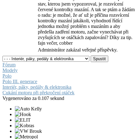
stav, kterou jsem vypozoroval, je rozsvícení
červené kontrolky mazání. A tak se ptám a žádám
o radu: je možné, že ať už je příčina rozsvícení
kontrolky mazání jakákoli, vyhodnotí řídící
jednotka možný problém s mazáním a aby
předešla zadření motoru, začne vynechávat při
zvyšujících se otáčkách zapalování? Díky za tip.
fajn večer, cobber
Administrátor zakázal veřejné příspěvky.
Fórum
Modely
Polo
Polo III. generace
Interiér, páky, pedály & elektronika
Cukání motoru při překročení otáček
Vygenerováno za 0.107 sekund