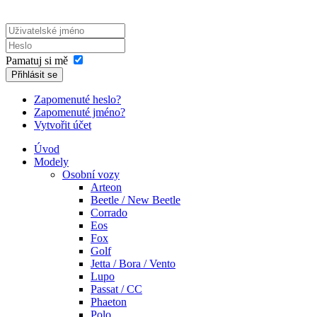
Pamatuj si mě
Přihlásit se
Zapomenuté heslo?
Zapomenuté jméno?
Vytvořit účet
Úvod
Modely
Osobní vozy
Arteon
Beetle / New Beetle
Corrado
Eos
Fox
Golf
Jetta / Bora / Vento
Lupo
Passat / CC
Phaeton
Polo