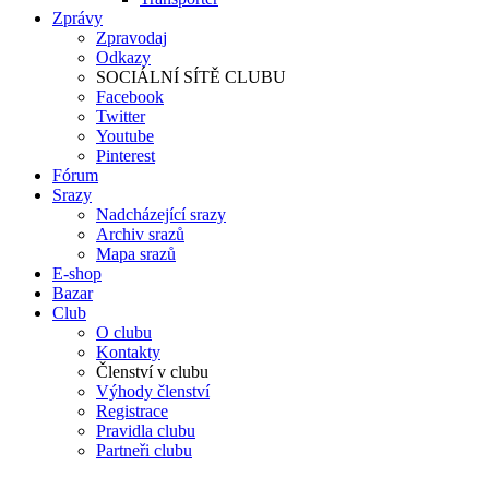
Zprávy
Zpravodaj
Odkazy
SOCIÁLNÍ SÍTĚ CLUBU
Facebook
Twitter
Youtube
Pinterest
Fórum
Srazy
Nadcházející srazy
Archiv srazů
Mapa srazů
E-shop
Bazar
Club
O clubu
Kontakty
Členství v clubu
Výhody členství
Registrace
Pravidla clubu
Partneři clubu