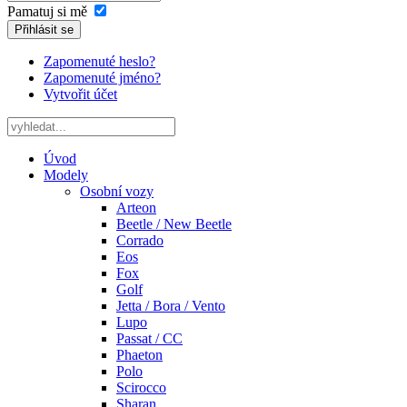
Pamatuj si mě
Přihlásit se
Zapomenuté heslo?
Zapomenuté jméno?
Vytvořit účet
Úvod
Modely
Osobní vozy
Arteon
Beetle / New Beetle
Corrado
Eos
Fox
Golf
Jetta / Bora / Vento
Lupo
Passat / CC
Phaeton
Polo
Scirocco
Sharan