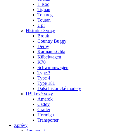
T-Roc
Tiguan
Touareg
Touran
Up!
Historické vozy
Brouk
Country Buggy
Derby
Karmann-Ghia
Kübelwagen
K70
Schwimmwagen
Type 3
Type 4
Type 181
Další historické modely
Užitkové vozy
Amarok
Caddy
Crafter
Hormiga
Transporter
Zprávy
Zpravodaj