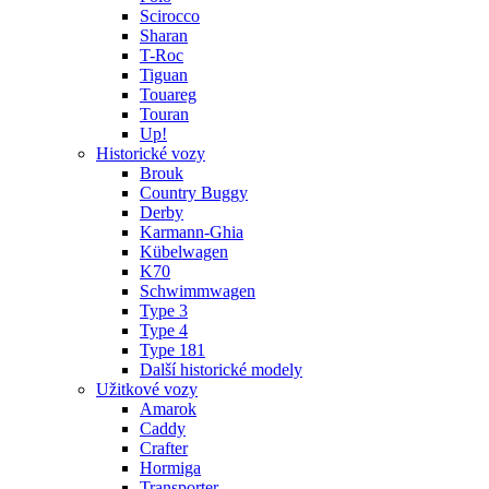
Scirocco
Sharan
T-Roc
Tiguan
Touareg
Touran
Up!
Historické vozy
Brouk
Country Buggy
Derby
Karmann-Ghia
Kübelwagen
K70
Schwimmwagen
Type 3
Type 4
Type 181
Další historické modely
Užitkové vozy
Amarok
Caddy
Crafter
Hormiga
Transporter