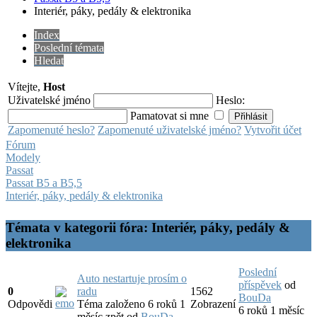
Interiér, páky, pedály & elektronika
Index
Poslední témata
Hledat
Vítejte,
Host
Uživatelské jméno
Heslo:
Pamatovat si mne
Zapomenuté heslo?
Zapomenuté uživatelské jméno?
Vytvořit účet
Fórum
Modely
Passat
Passat B5 a B5,5
Interiér, páky, pedály & elektronika
Témata v kategorii fóra: Interiér, páky, pedály &
elektronika
Poslední
Auto nestartuje prosím o
příspěvek
od
0
radu
1562
BouDa
Odpovědi
Téma založeno 6 roků 1
Zobrazení
6 roků 1 měsíc
měsíc zpět
od
BouDa