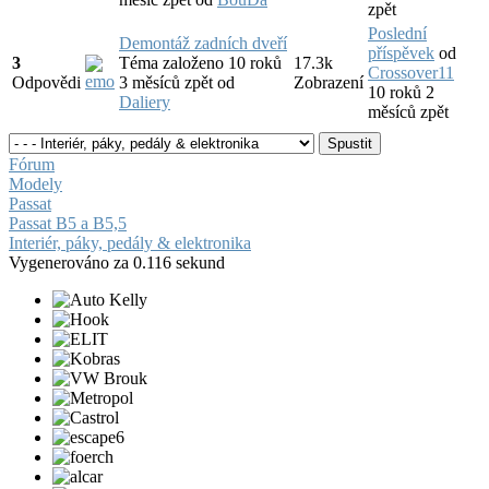
zpět
Poslední
Demontáž zadních dveří
příspěvek
od
3
Téma založeno 10 roků
17.3k
Crossover11
Odpovědi
3 měsíců zpět
od
Zobrazení
10 roků 2
Daliery
měsíců zpět
Fórum
Modely
Passat
Passat B5 a B5,5
Interiér, páky, pedály & elektronika
Vygenerováno za 0.116 sekund