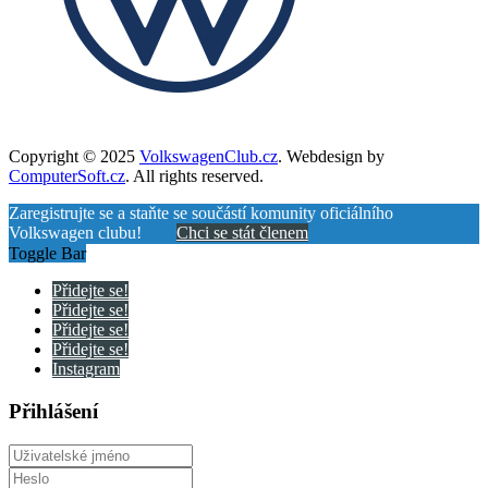
Copyright © 2025
VolkswagenClub.cz
. Webdesign by
ComputerSoft.cz
. All rights reserved.
Zaregistrujte se a staňte se součástí komunity oficiálního
Volkswagen clubu!
Chci se stát členem
Toggle Bar
Přidejte se!
Přidejte se!
Přidejte se!
Přidejte se!
Instagram
Přihlášení