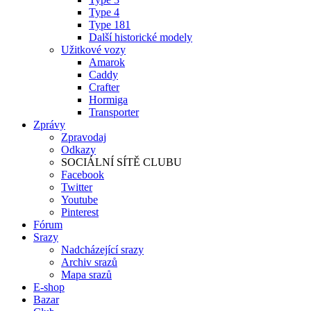
Type 4
Type 181
Další historické modely
Užitkové vozy
Amarok
Caddy
Crafter
Hormiga
Transporter
Zprávy
Zpravodaj
Odkazy
SOCIÁLNÍ SÍTĚ CLUBU
Facebook
Twitter
Youtube
Pinterest
Fórum
Srazy
Nadcházející srazy
Archiv srazů
Mapa srazů
E-shop
Bazar