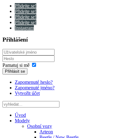
Přidejte se!
Přidejte se!
Přidejte se!
Přidejte se!
Instagram
Přihlášení
Pamatuj si mě
Přihlásit se
Zapomenuté heslo?
Zapomenuté jméno?
Vytvořit účet
Úvod
Modely
Osobní vozy
Arteon
Beetle / New Beetle