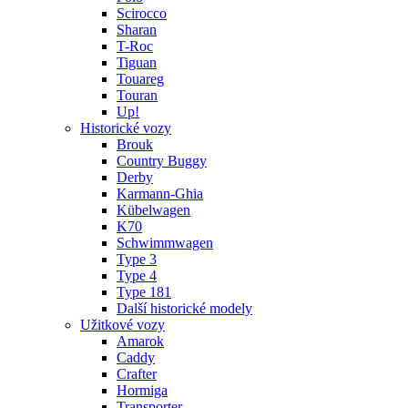
Scirocco
Sharan
T-Roc
Tiguan
Touareg
Touran
Up!
Historické vozy
Brouk
Country Buggy
Derby
Karmann-Ghia
Kübelwagen
K70
Schwimmwagen
Type 3
Type 4
Type 181
Další historické modely
Užitkové vozy
Amarok
Caddy
Crafter
Hormiga
Transporter