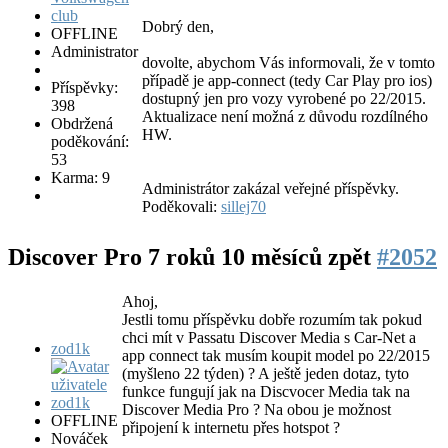
Dobrý den,
OFFLINE
Administrator
dovolte, abychom Vás informovali, že v tomto
případě je app-connect (tedy Car Play pro ios)
Příspěvky:
dostupný jen pro vozy vyrobené po 22/2015.
398
Aktualizace není možná z důvodu rozdílného
Obdržená
HW.
poděkování:
53
Karma: 9
Administrátor zakázal veřejné příspěvky.
Poděkovali:
sillej70
Discover Pro
7 roků 10 měsíců zpět
#2052
Ahoj,
Jestli tomu příspěvku dobře rozumím tak pokud
chci mít v Passatu Discover Media s Car-Net a
zod1k
app connect tak musím koupit model po 22/2015
(myšleno 22 týden) ? A ještě jeden dotaz, tyto
funkce fungují jak na Discvocer Media tak na
Discover Media Pro ? Na obou je možnost
OFFLINE
připojení k internetu přes hotspot ?
Nováček