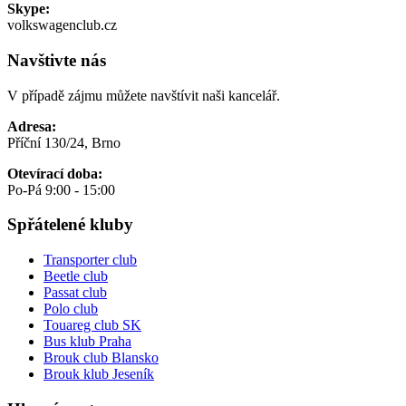
Skype:
volkswagenclub.cz
Navštivte nás
V případě zájmu můžete navštívit naši kancelář.
Adresa:
Příční 130/24, Brno
Otevírací doba:
Po-Pá 9:00 - 15:00
Spřátelené kluby
Transporter club
Beetle club
Passat club
Polo club
Touareg club SK
Bus klub Praha
Brouk club Blansko
Brouk klub Jeseník