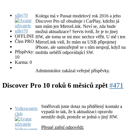
sillej70
Kolega má v Passat modelový rok 2016 a jeho
Discover Pro už obsahuje i CarPlay, kdežto já
tam mám jen MirrorLink. Neví se, zda bude
možná aktualizace? Servis tvrdí, že je to jinej
OFFLINE
HW, ale tomu se mi moc nechce věřit. U mě i ten
Člen PRO
MirrorLink vidí, že mám na USB připojenej
iPhone, ale samozřejmě se s ním nespojí, když na
Příspěvky:
mobilu neběží odpovídající SW.
10
Karma: 0
Administrátor zakázal veřejné příspěvky.
Discover Pro
10 roků 6 měsíců zpět
#471
Směřovali jsme dotaz na přidělený kontakt a
Volkswagen
vypadá to tak, že k aktualizaci opravdu
club
nemůže dojít, protože se jedná o jiný HW.
Přesné znění odpovědi: