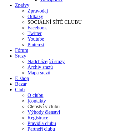
Zprávy
Zpravodaj
Odkazy
SOCIÁLNÍ SÍTĚ CLUBU
Facebook
Twitter
Youtube
Pinterest
Fórum
Srazy
Nadcházející srazy
Archiv srazů
Mapa srazů
E-shop
Bazar
Club
O clubu
Kontakty
Členství v clubu
Výhody členství
Registrace
Pravidla clubu
Partneři clubu