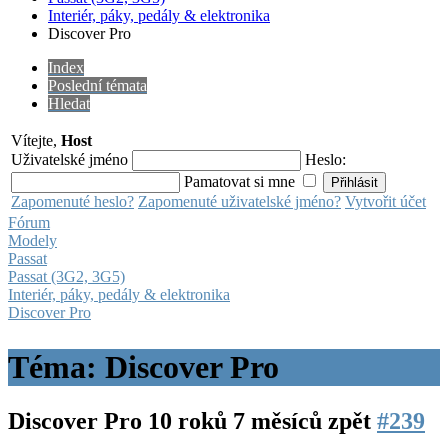
Interiér, páky, pedály & elektronika
Discover Pro
Index
Poslední témata
Hledat
Vítejte,
Host
Uživatelské jméno
Heslo:
Pamatovat si mne
Zapomenuté heslo?
Zapomenuté uživatelské jméno?
Vytvořit účet
Fórum
Modely
Passat
Passat (3G2, 3G5)
Interiér, páky, pedály & elektronika
Discover Pro
Téma: Discover Pro
Discover Pro
10 roků 7 měsíců zpět
#239