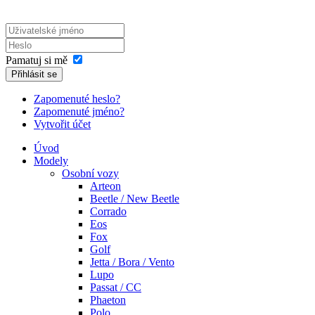
Pamatuj si mě
Přihlásit se
Zapomenuté heslo?
Zapomenuté jméno?
Vytvořit účet
Úvod
Modely
Osobní vozy
Arteon
Beetle / New Beetle
Corrado
Eos
Fox
Golf
Jetta / Bora / Vento
Lupo
Passat / CC
Phaeton
Polo