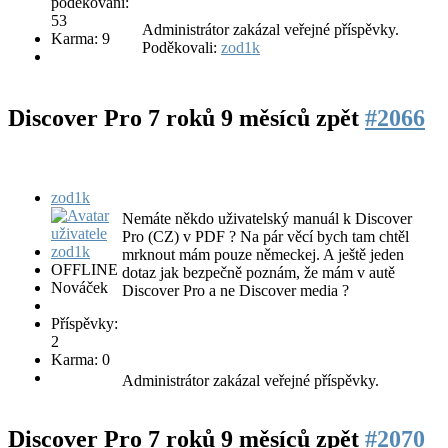
poděkování:
53
Administrátor zakázal veřejné příspěvky.
Karma: 9
Poděkovali:
zod1k
Discover Pro
7 roků 9 měsíců zpět
#2066
zod1k
Nemáte někdo uživatelský manuál k Discover
Pro (CZ) v PDF ? Na pár věcí bych tam chtěl
mrknout mám pouze německej. A ještě jeden
OFFLINE
dotaz jak bezpečně poznám, že mám v autě
Nováček
Discover Pro a ne Discover media ?
Příspěvky:
2
Karma: 0
Administrátor zakázal veřejné příspěvky.
Discover Pro
7 roků 9 měsíců zpět
#2070