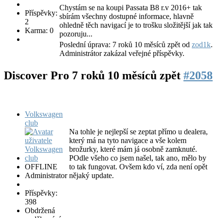
Chystám se na koupi Passata B8 r.v 2016+ tak
Příspěvky:
sbírám všechny dostupné informace, hlavně
2
ohledně těch navigací je to trošku složitější jak tak
Karma: 0
pozoruju...
Poslední úprava: 7 roků 10 měsíců zpět od
zod1k
.
Administrátor zakázal veřejné příspěvky.
Discover Pro
7 roků 10 měsíců zpět
#2058
Volkswagen
club
Na tohle je nejlepší se zeptat přímo u dealera,
který má na tyto navigace a vše kolem
brožurky, které mám já osobně zamknuté.
POdle všeho co jsem našel, tak ano, mělo by
OFFLINE
to tak fungovat. Ovšem kdo ví, zda není opět
Administrator
nějaký update.
Příspěvky:
398
Obdržená