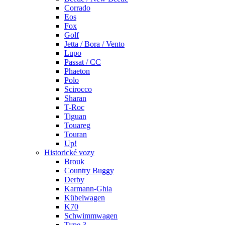
Corrado
Eos
Fox
Golf
Jetta / Bora / Vento
Lupo
Passat / CC
Phaeton
Polo
Scirocco
Sharan
T-Roc
Tiguan
Touareg
Touran
Up!
Historické vozy
Brouk
Country Buggy
Derby
Karmann-Ghia
Kübelwagen
K70
Schwimmwagen
Type 3