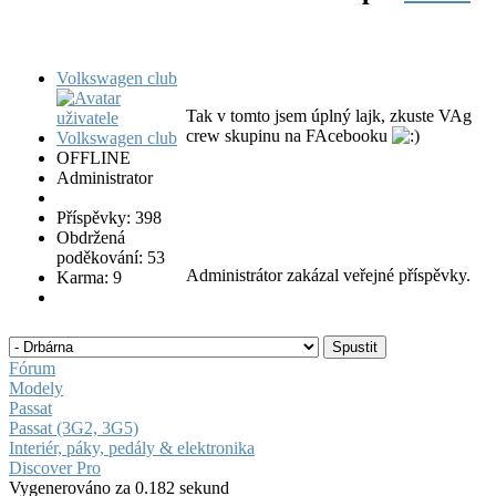
Volkswagen club
Tak v tomto jsem úplný lajk, zkuste VAg
crew skupinu na FAcebooku
OFFLINE
Administrator
Příspěvky: 398
Obdržená
poděkování: 53
Administrátor zakázal veřejné příspěvky.
Karma: 9
Fórum
Modely
Passat
Passat (3G2, 3G5)
Interiér, páky, pedály & elektronika
Discover Pro
Vygenerováno za 0.182 sekund