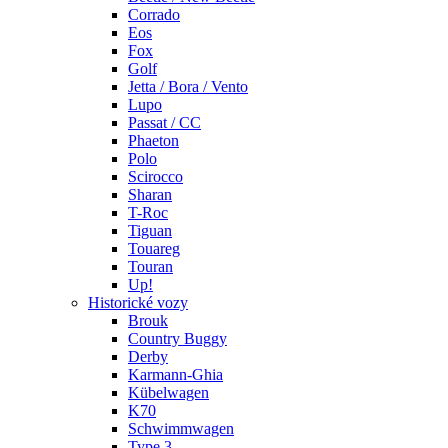
Corrado
Eos
Fox
Golf
Jetta / Bora / Vento
Lupo
Passat / CC
Phaeton
Polo
Scirocco
Sharan
T-Roc
Tiguan
Touareg
Touran
Up!
Historické vozy
Brouk
Country Buggy
Derby
Karmann-Ghia
Kübelwagen
K70
Schwimmwagen
Type 3