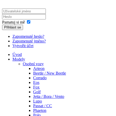
Pamatuj si mě
Přihlásit se
Zapomenuté heslo?
Zapomenuté jméno?
Vytvořit účet
Úvod
Modely
Osobní vozy
Arteon
Beetle / New Beetle
Corrado
Eos
Fox
Golf
Jetta / Bora / Vento
Lupo
Passat / CC
Phaeton
Polo