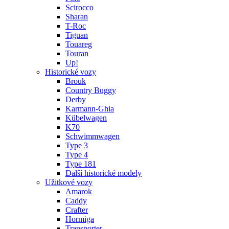
Scirocco
Sharan
T-Roc
Tiguan
Touareg
Touran
Up!
Historické vozy
Brouk
Country Buggy
Derby
Karmann-Ghia
Kübelwagen
K70
Schwimmwagen
Type 3
Type 4
Type 181
Další historické modely
Užitkové vozy
Amarok
Caddy
Crafter
Hormiga
Transporter