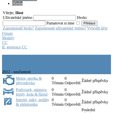
Hledat
Vítejte,
Host
Uživatelské jméno
Heslo:
Pamatovat si mne
Zapomenuté heslo?
Zapomenuté uživatelské jméno?
Vytvořit účet
Fórum
Modely
CC
II. generace CC
II. generace CC
2012 - současnost
Motor, spojka &
0
0
Žádné příspěvky
převodovka
Témata
Odpovědi
Podvozek, náprava,
0
0
Žádné příspěvky
brzdy, kola & řízení
Témata
Odpovědi
Interiér, páky, pedály
0
0
Žádné příspěvky
& elektronika
Témata
Odpovědi
Poslední