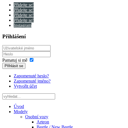
Přidejte se!
Přidejte se!
Přidejte se!
Přidejte se!
Instagram
Přihlášení
Pamatuj si mě
Přihlásit se
Zapomenuté heslo?
Zapomenuté jméno?
Vytvořit účet
Úvod
Modely
Osobní vozy
Arteon
Beetle / New Beetle