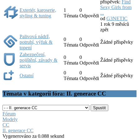
příspěvek:
Find
Sexy Girls from
Exteriér, karoserie,
1
0
...
styling & tuning
Témata
Odpovědi
od
G3NETIC
1 rok 9 měsíců
zpět
Palivová nádrž,
0
0
potrubí, výfuk &
Žádné příspěvky
Témata
Odpovědi
topení
Zabezpečení,
0
0
pojištění, závady &
Žádné příspěvky
Témata
Odpovědi
servis
0
0
Ostatní
Žádné příspěvky
Témata
Odpovědi
Témata v kategorii fóra: II. generace CC
Fórum
Modely
CC
II. generace CC
Vygenerováno za 0.088 sekund