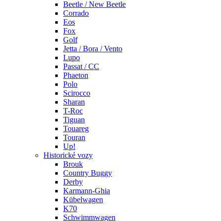
Beetle / New Beetle
Corrado
Eos
Fox
Golf
Jetta / Bora / Vento
Lupo
Passat / CC
Phaeton
Polo
Scirocco
Sharan
T-Roc
Tiguan
Touareg
Touran
Up!
Historické vozy
Brouk
Country Buggy
Derby
Karmann-Ghia
Kübelwagen
K70
Schwimmwagen