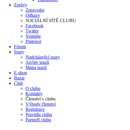
Zprávy
Zpravodaj
Odkazy
SOCIÁLNÍ SÍTĚ CLUBU
Facebook
Twitter
Youtube
Pinterest
Fórum
Srazy
Nadcházející srazy
Archiv srazů
Mapa srazů
E-shop
Bazar
Club
O clubu
Kontakty
Členství v clubu
Výhody členství
Registrace
Pravidla clubu
Partneři clubu