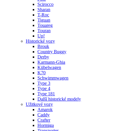
Scirocco
Sharan
T-Roc
Tiguan
Touareg
Touran
Up!
Historické vozy
Brouk
Country Buggy
Derby
Karmann-Ghia
Kübelwagen
K70
Schwimmwagen
Type 3
Type 4
Type 181
Další historické modely
Užitkové vozy
Amarok
Caddy
Crafter
Hormiga
Transporter