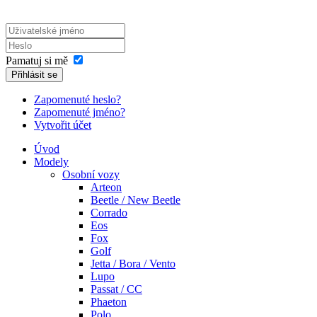
Pamatuj si mě
Přihlásit se
Zapomenuté heslo?
Zapomenuté jméno?
Vytvořit účet
Úvod
Modely
Osobní vozy
Arteon
Beetle / New Beetle
Corrado
Eos
Fox
Golf
Jetta / Bora / Vento
Lupo
Passat / CC
Phaeton
Polo