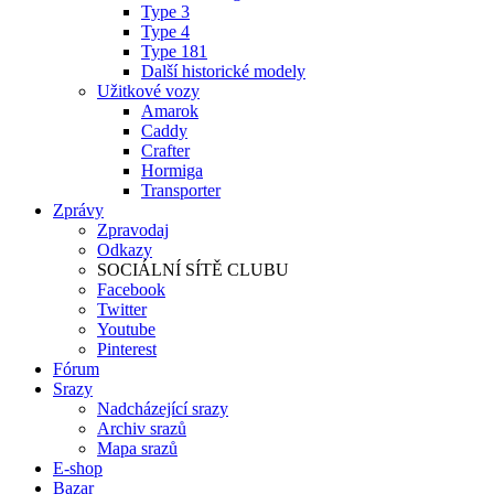
Type 3
Type 4
Type 181
Další historické modely
Užitkové vozy
Amarok
Caddy
Crafter
Hormiga
Transporter
Zprávy
Zpravodaj
Odkazy
SOCIÁLNÍ SÍTĚ CLUBU
Facebook
Twitter
Youtube
Pinterest
Fórum
Srazy
Nadcházející srazy
Archiv srazů
Mapa srazů
E-shop
Bazar