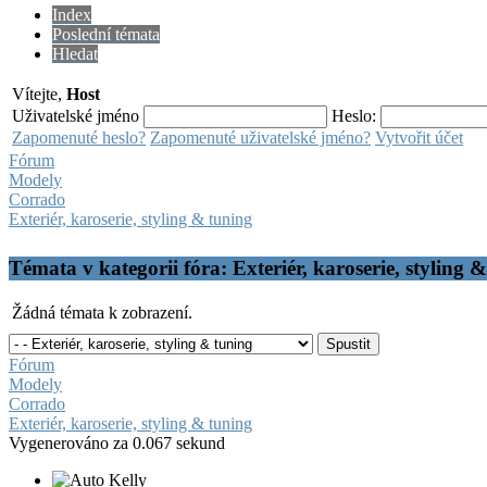
Index
Poslední témata
Hledat
Vítejte,
Host
Uživatelské jméno
Heslo:
Zapomenuté heslo?
Zapomenuté uživatelské jméno?
Vytvořit účet
Fórum
Modely
Corrado
Exteriér, karoserie, styling & tuning
Témata v kategorii fóra: Exteriér, karoserie, styling 
Žádná témata k zobrazení.
Fórum
Modely
Corrado
Exteriér, karoserie, styling & tuning
Vygenerováno za 0.067 sekund