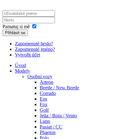
Pamatuj si mě
Přihlásit se
Zapomenuté heslo?
Zapomenuté jméno?
Vytvořit účet
Úvod
Modely
Osobní vozy
Arteon
Beetle / New Beetle
Corrado
Eos
Fox
Golf
Jetta / Bora / Vento
Lupo
Passat / CC
Phaeton
Polo