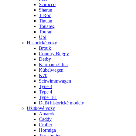
Scirocco
Sharan
T-Roc
Tiguan
Touareg
Touran
Up!
Historické vozy
Brouk
Country Buggy
Derby
Karmann-Ghia
Kübelwagen
K70
Schwimmwagen
Type 3
Type 4
Type 181
Další historické modely
Užitkové vozy
Amarok
Caddy
Crafter
Hormiga
Transporter