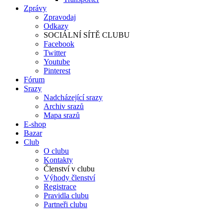
Zprávy
Zpravodaj
Odkazy
SOCIÁLNÍ SÍTĚ CLUBU
Facebook
Twitter
Youtube
Pinterest
Fórum
Srazy
Nadcházející srazy
Archiv srazů
Mapa srazů
E-shop
Bazar
Club
O clubu
Kontakty
Členství v clubu
Výhody členství
Registrace
Pravidla clubu
Partneři clubu