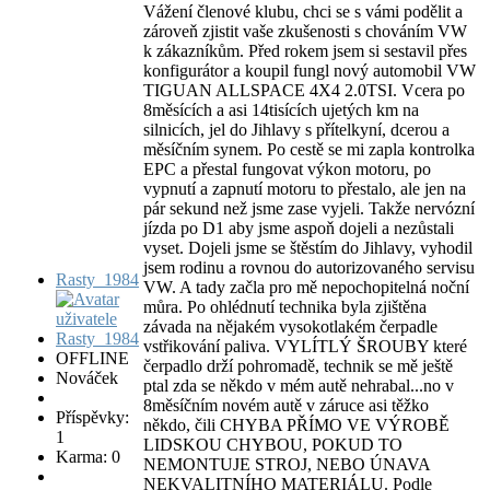
Vážení členové klubu, chci se s vámi podělit a
zároveň zjistit vaše zkušenosti s chováním VW
k zákazníkům. Před rokem jsem si sestavil přes
konfigurátor a koupil fungl nový automobil VW
TIGUAN ALLSPACE 4X4 2.0TSI. Vcera po
8měsících a asi 14tisících ujetých km na
silnicích, jel do Jihlavy s přítelkyní, dcerou a
měsíčním synem. Po cestě se mi zapla kontrolka
EPC a přestal fungovat výkon motoru, po
vypnutí a zapnutí motoru to přestalo, ale jen na
pár sekund než jsme zase vyjeli. Takže nervózní
jízda po D1 aby jsme aspoň dojeli a nezůstali
vyset. Dojeli jsme se štěstím do Jihlavy, vyhodil
jsem rodinu a rovnou do autorizovaného servisu
Rasty_1984
VW. A tady začla pro mě nepochopitelná noční
můra. Po ohlédnutí technika byla zjištěna
závada na nějakém vysokotlakém čerpadle
vstřikování paliva. VYLÍTLÝ ŠROUBY které
OFFLINE
čerpadlo drží pohromadě, technik se mě ještě
Nováček
ptal zda se někdo v mém autě nehrabal...no v
8měsíčním novém autě v záruce asi těžko
Příspěvky:
někdo, čili CHYBA PŘÍMO VE VÝROBĚ
1
LIDSKOU CHYBOU, POKUD TO
Karma: 0
NEMONTUJE STROJ, NEBO ÚNAVA
NEKVALITNÍHO MATERIÁLU. Podle