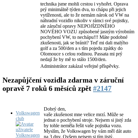
technika jsme mohli cestou i vyhořet. Oprava
prý minimálně týden dva, to chápu při jejich
vytíženosti, ale to že nemám nárok od VW na
náhradní vozidlo nikoliv v rámci své pojistky,
ale záruční opravy NEPOJÍZDNÉHO
NOVÉHO VOZU způsobené jasným výrobním
pochybení VW, to nechápu!!! Máte podobné
zkušenosti, jak se bránit? Teď mi dali malýho
golf a za 500/den a s tím pojedu zpátky do
Olomouce s celou rodinou. Passata mi prý
nedají že by mě to stálo 1500/den.
Administrátor zakázal veřejné příspěvky.
Nezapůjčení vozidla zdarma v záruční
opravě
7 roků 6 měsíců zpět
#2147
Dobrý den,
Volkswagen
vaše zkušenost mne velice mrzí. Může se
club
jednat o pochybení stroje. Nejsem si jistý zda
by tohle neměla řešit vaše pojistka vozu.
Myslím, že Volkswagen by vám měl dát auto
na 3 dny. Ovšem nejsem si tím jistý.