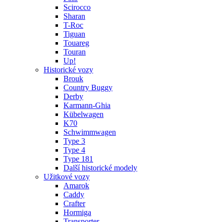
Scirocco
Sharan
T-Roc
Tiguan
Touareg
Touran
Up!
Historické vozy
Brouk
Country Buggy
Derby
Karmann-Ghia
Kübelwagen
K70
Schwimmwagen
Type 3
Type 4
Type 181
Další historické modely
Užitkové vozy
Amarok
Caddy
Crafter
Hormiga
Transporter