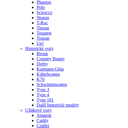
Phaeton
Polo
Scirocco
Sharan
T-Roc
Tiguan
Touareg
Touran
Up!
Historické vozy
Brouk
Country Buggy
Derby
Karmann-Ghia
Kübelwagen
K70
Schwimmwagen
Type 3
Type 4
Type 181
Další historické modely
Užitkové vozy
Amarok
Caddy
Crafter