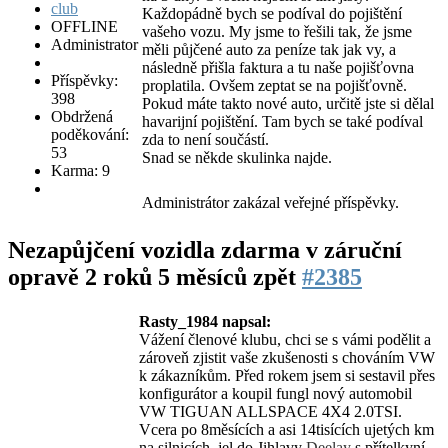
Každopádně bych se podíval do pojištění
OFFLINE
vašeho vozu. My jsme to řešili tak, že jsme
Administrator
měli půjčené auto za peníze tak jak vy, a
následně přišla faktura a tu naše pojišťovna
Příspěvky:
proplatila. Ovšem zeptat se na pojišťovně.
398
Pokud máte takto nové auto, určitě jste si dělal
Obdržená
havarijní pojištění. Tam bych se také podíval
poděkování:
zda to není součástí.
53
Snad se někde skulinka najde.
Karma: 9
Administrátor zakázal veřejné příspěvky.
Nezapůjčení vozidla zdarma v záruční
opravě
2 roků 5 měsíců zpět
#2385
Rasty_1984 napsal:
Vážení členové klubu, chci se s vámi podělit a
zároveň zjistit vaše zkušenosti s chováním VW
k zákazníkům. Před rokem jsem si sestavil přes
konfigurátor a koupil fungl nový automobil
VW TIGUAN ALLSPACE 4X4 2.0TSI.
Vcera po 8měsících a asi 14tisících ujetých km
na silnicích, jel do Jihlavy
Deelay
s přítelkyní,