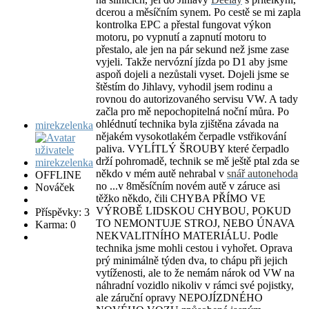
dcerou a měsíčním synem. Po cestě se mi zapla
kontrolka EPC a přestal fungovat výkon
motoru, po vypnutí a zapnutí motoru to
přestalo, ale jen na pár sekund než jsme zase
vyjeli. Takže nervózní jízda po D1 aby jsme
aspoň dojeli a nezůstali vyset. Dojeli jsme se
štěstím do Jihlavy, vyhodil jsem rodinu a
rovnou do autorizovaného servisu VW. A tady
začla pro mě nepochopitelná noční můra. Po
ohlédnutí technika byla zjištěna závada na
mirekzelenka
nějakém vysokotlakém čerpadle vstřikování
paliva. VYLÍTLÝ ŠROUBY které čerpadlo
drží pohromadě, technik se mě ještě ptal zda se
někdo v mém autě nehrabal v
snář autonehoda
OFFLINE
no ...v 8měsíčním novém autě v záruce asi
Nováček
těžko někdo, čili CHYBA PŘÍMO VE
VÝROBĚ LIDSKOU CHYBOU, POKUD
Příspěvky: 3
TO NEMONTUJE STROJ, NEBO ÚNAVA
Karma: 0
NEKVALITNÍHO MATERIÁLU. Podle
technika jsme mohli cestou i vyhořet. Oprava
prý minimálně týden dva, to chápu při jejich
vytíženosti, ale to že nemám nárok od VW na
náhradní vozidlo nikoliv v rámci své pojistky,
ale záruční opravy NEPOJÍZDNÉHO