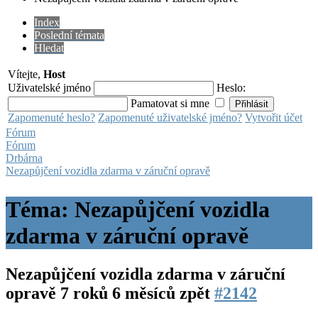
Index
Poslední témata
Hledat
Vítejte,
Host
Uživatelské jméno
Heslo:
Pamatovat si mne
Zapomenuté heslo?
Zapomenuté uživatelské jméno?
Vytvořit účet
Fórum
Fórum
Drbárna
Nezapůjčení vozidla zdarma v záruční opravě
Téma: Nezapůjčení vozidla
zdarma v záruční opravě
Nezapůjčení vozidla zdarma v záruční
opravě
7 roků 6 měsíců zpět
#2142