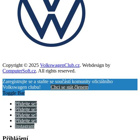
Copyright © 2025
VolkswagenClub.cz
. Webdesign by
ComputerSoft.cz
. All rights reserved.
Zaregistrujte se a staňte se součástí komunity oficiálního
Volkswagen clubu!
Chci se stát členem
Toggle Bar
Přidejte se!
Přidejte se!
Přidejte se!
Přidejte se!
Instagram
Přihlášení