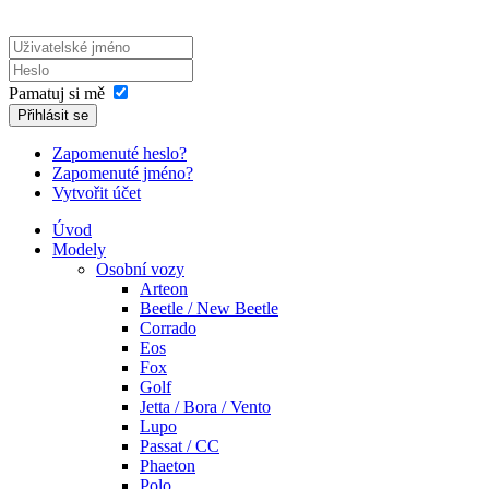
Pamatuj si mě
Přihlásit se
Zapomenuté heslo?
Zapomenuté jméno?
Vytvořit účet
Úvod
Modely
Osobní vozy
Arteon
Beetle / New Beetle
Corrado
Eos
Fox
Golf
Jetta / Bora / Vento
Lupo
Passat / CC
Phaeton
Polo