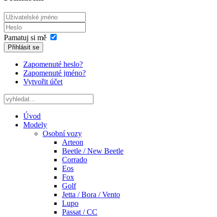
Pamatuj si mě
Přihlásit se
Zapomenuté heslo?
Zapomenuté jméno?
Vytvořit účet
Úvod
Modely
Osobní vozy
Arteon
Beetle / New Beetle
Corrado
Eos
Fox
Golf
Jetta / Bora / Vento
Lupo
Passat / CC