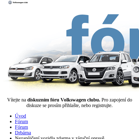
Vítejte na
diskuzním fóru Volkswagen clubu.
Pro zapojení do
diskuze se prosím přihlašte, nebo registrujte.
Úvod
Fórum
Fórum
Drbárna
Nezapůjčení vozidla zdarma v záruční opravě