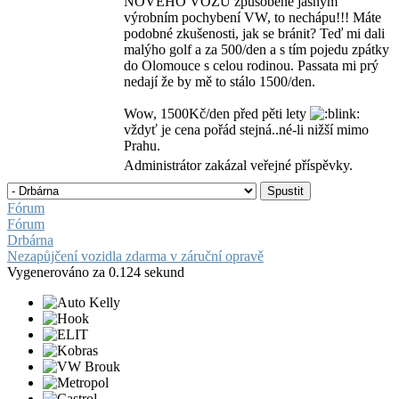
NOVÉHO VOZU způsobené jasným
výrobním pochybení VW, to nechápu!!! Máte
podobné zkušenosti, jak se bránit? Teď mi dali
malýho golf a za 500/den a s tím pojedu zpátky
do Olomouce s celou rodinou. Passata mi prý
nedají že by mě to stálo 1500/den.
Wow, 1500Kč/den před pěti lety
vždyť je cena pořád stejná..né-li nižší mimo
Prahu.
Administrátor zakázal veřejné příspěvky.
Fórum
Fórum
Drbárna
Nezapůjčení vozidla zdarma v záruční opravě
Vygenerováno za 0.124 sekund