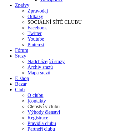
Zprávy
Zpravodaj
Odkazy
SOCIÁLNÍ SÍTĚ CLUBU
Facebook
Twitter
Youtube
Pinterest
Fórum
Srazy
Nadcházející srazy
Archiv srazů
Mapa srazů
E-shop
Bazar
Club
O clubu
Kontakty
Členství v clubu
Výhody členství
Registrace
Pravidla clubu
Partneři clubu