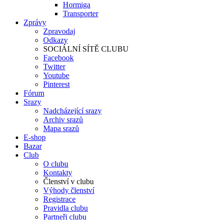
Hormiga
Transporter
Zprávy
Zpravodaj
Odkazy
SOCIÁLNÍ SÍTĚ CLUBU
Facebook
Twitter
Youtube
Pinterest
Fórum
Srazy
Nadcházející srazy
Archiv srazů
Mapa srazů
E-shop
Bazar
Club
O clubu
Kontakty
Členství v clubu
Výhody členství
Registrace
Pravidla clubu
Partneři clubu