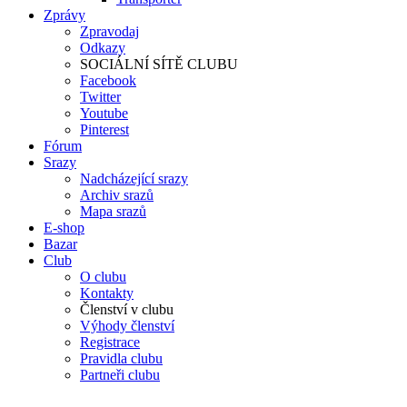
Zprávy
Zpravodaj
Odkazy
SOCIÁLNÍ SÍTĚ CLUBU
Facebook
Twitter
Youtube
Pinterest
Fórum
Srazy
Nadcházející srazy
Archiv srazů
Mapa srazů
E-shop
Bazar
Club
O clubu
Kontakty
Členství v clubu
Výhody členství
Registrace
Pravidla clubu
Partneři clubu