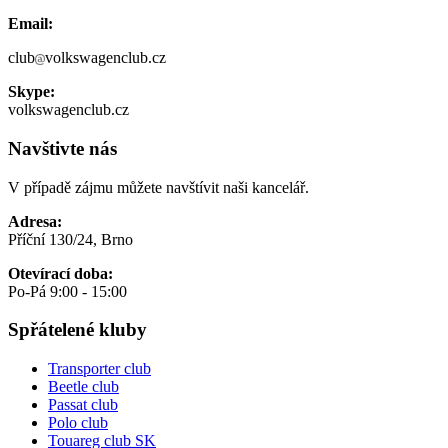
Email:
club
volkswagenclub.cz
Skype:
volkswagenclub.cz
Navštivte nás
V případě zájmu můžete navštívit naši kancelář.
Adresa:
Příční 130/24, Brno
Otevírací doba:
Po-Pá 9:00 - 15:00
Spřátelené kluby
Transporter club
Beetle club
Passat club
Polo club
Touareg club SK