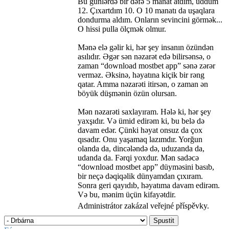
Bu günlərdə bir dəfə 5 manat atdım, uddum
12. Çıxartdım 10. O 10 manatı da uşaqlara
dondurma aldım. Onların sevincini görmək...
O hissi pulla ölçmək olmur.
Mənə elə gəlir ki, hər şey insanın özündən
asılıdır. Əgər sən nəzarət edə bilirsənsə, o
zaman “download mostbet app” sənə zərər
verməz. Əksinə, həyatına kiçik bir rəng
qatar. Amma nəzarəti itirsən, o zaman ən
böyük düşmənin özün olursan.
Mən nəzarəti saxlayıram. Hələ ki, hər şey
yaxşıdır. Və ümid edirəm ki, bu belə də
davam edər. Çünki həyat onsuz da çox
qısadır. Onu yaşamaq lazımdır. Yorğun
olanda da, dincələndə də, uduzanda da,
udanda da. Fərqi yoxdur. Mən sadəcə
“download mostbet app” düyməsini basıb,
bir neçə dəqiqəlik dünyamdan çıxıram.
Sonra geri qayıdıb, həyatıma davam edirəm.
Və bu, mənim üçün kifayətdir.
Administrátor zakázal veřejné příspěvky.