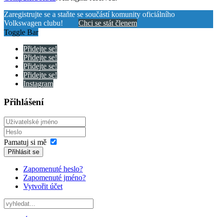
Zaregistrujte se a staňte se součástí komunity oficiálního
Volkswagen clubu!
Chci se stát členem
Toggle Bar
Přidejte se!
Přidejte se!
Přidejte se!
Přidejte se!
Instagram
Přihlášení
Pamatuj si mě
Přihlásit se
Zapomenuté heslo?
Zapomenuté jméno?
Vytvořit účet