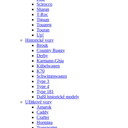
Scirocco
Sharan
T-Roc
Tiguan
Touareg
Touran
Up!
Historické vozy
Brouk
Country Buggy
Derby
Karmann-Ghia
Kübelwagen
K70
Schwimmwagen
Type 3
Type 4
Type 181
Další historické modely
Užitkové vozy
Amarok
Caddy
Crafter
Hormiga
Transporter