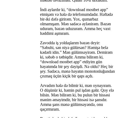
məktəb ləvazimatı. Qalan 10-u saxladım.
İndi aylardır ki, “download mostbet app”
etmişəm və hələ də telefonumdadır. Həftədə
bir-iki dəfə girirəm. Yox, qumarbaz
olmamışam. Mən sadəcə əylənirəm. Bəzən
uduram, bəzən uduzuram. Amma heç vaxt
həddimi aşmıram.
Zavodda iş yoldaşlarım bəzən deyir:
“Səbuhi, sən niyə gülürsən? Həmişə belə
kədərli idin.” Mən gülümsəyirəm. Demirəm
ki, səbəb o tətbiqdir. Amma bilirəm ki,
“download mostbet app” etdiyim gün
həyatımda bir şey dəyişdi. Nə oldu? Heç bir
şey. Sadəcə, mənə həyatın monotonluğundan
çıxmaq üçün kiçik bir qapı açdı.
Arvadım hələ də bilmir ki, mən oynayıram.
O düşünür ki, həmin pul işdən gəlir. Qoy elə
bilsin. Mən bilirəm ki, bu pulun bir hissəsi
mənim əməyimdir, bir hissəsi isə şansdır.
Amma şans mənə gülümsəyəndə, onu
qaçırmıram.