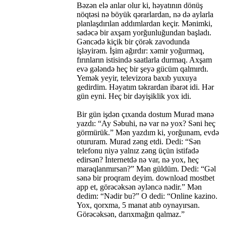
Bəzən elə anlar olur ki, həyatının dönüş
nöqtəsi nə böyük qərarlardan, nə də aylarla
planlaşdırılan addımlardan keçir. Mənimki,
sadəcə bir axşam yorğunluğundan başladı.
Gəncədə kiçik bir çörək zavodunda
işləyirəm. İşim ağırdır: xəmir yoğurmaq,
fırınların istisində saatlarla durmaq. Axşam
evə gələndə heç bir şeyə gücüm qalmırdı.
Yemək yeyir, televizora baxıb yuxuya
gedirdim. Həyatım təkrardan ibarət idi. Hər
gün eyni. Heç bir dəyişiklik yox idi.
Bir gün işdən çıxanda dostum Murad mənə
yazdı: “Ay Səbuhi, nə var nə yox? Səni heç
görmürük.” Mən yazdım ki, yorğunam, evdə
otururam. Murad zəng etdi. Dedi: “Sən
telefonu niyə yalnız zəng üçün istifadə
edirsən? İnternetdə nə var, nə yox, heç
maraqlanmırsan?” Mən güldüm. Dedi: “Gəl
sənə bir proqram deyim. download mostbet
app et, görəcəksən əyləncə nədir.” Mən
dedim: “Nədir bu?” O dedi: “Online kazino.
Yox, qorxma, 5 manat atıb oynayırsan.
Görəcəksən, darıxmağın qalmaz.”