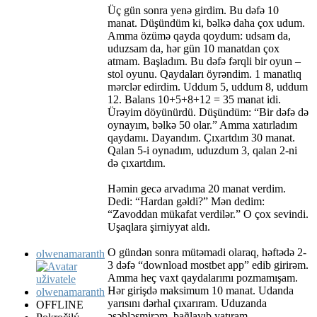
Üç gün sonra yenə girdim. Bu dəfə 10
manat. Düşündüm ki, bəlkə daha çox udum.
Amma özümə qayda qoydum: udsam da,
uduzsam da, hər gün 10 manatdan çox
atmam. Başladım. Bu dəfə fərqli bir oyun –
stol oyunu. Qaydaları öyrəndim. 1 manatlıq
mərclər edirdim. Uddum 5, uddum 8, uddum
12. Balans 10+5+8+12 = 35 manat idi.
Ürəyim döyünürdü. Düşündüm: “Bir dəfə də
oynayım, bəlkə 50 olar.” Amma xatırladım
qaydamı. Dayandım. Çıxartdım 30 manat.
Qalan 5-i oynadım, uduzdum 3, qalan 2-ni
də çıxartdım.
Həmin gecə arvadıma 20 manat verdim.
Dedi: “Hardan gəldi?” Mən dedim:
“Zavoddan mükafat verdilər.” O çox sevindi.
Uşaqlara şirniyyat aldı.
O gündən sonra mütəmadi olaraq, həftədə 2-
olwenamaranth
3 dəfə “download mostbet app” edib girirəm.
Amma heç vaxt qaydalarımı pozmamışam.
Hər girişdə maksimum 10 manat. Udanda
yarısını dərhal çıxarıram. Uduzanda
OFFLINE
əsəbləşmirəm, bağlayıb yatıram.