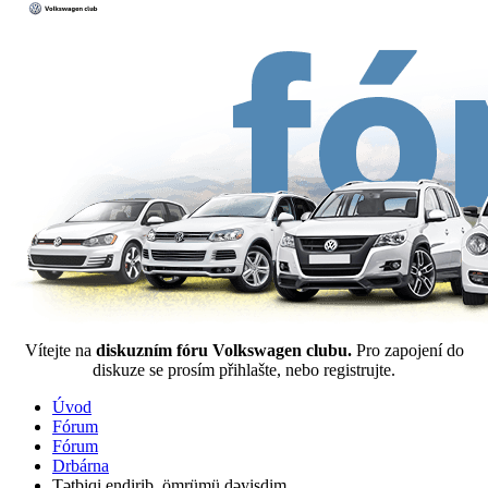
Vítejte na
diskuzním fóru Volkswagen clubu.
Pro zapojení do
diskuze se prosím přihlašte, nebo registrujte.
Úvod
Fórum
Fórum
Drbárna
Tətbiqi endirib, ömrümü dəyişdim