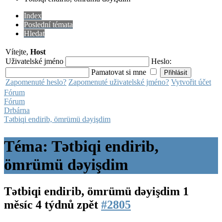
Index
Poslední témata
Hledat
Vítejte,
Host
Uživatelské jméno
Heslo:
Pamatovat si mne
Zapomenuté heslo?
Zapomenuté uživatelské jméno?
Vytvořit účet
Fórum
Fórum
Drbárna
Tətbiqi endirib, ömrümü dəyişdim
Téma: Tətbiqi endirib,
ömrümü dəyişdim
Tətbiqi endirib, ömrümü dəyişdim
1
měsíc 4 týdnů zpět
#2805