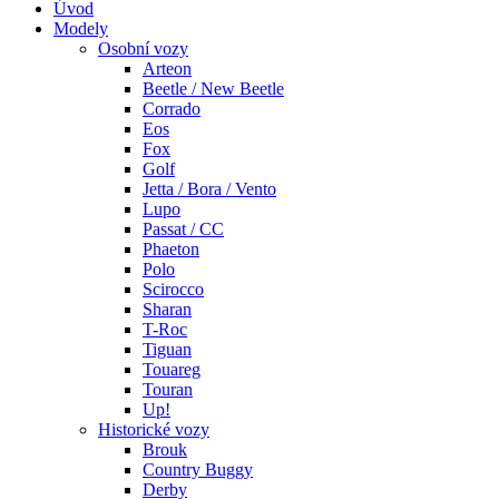
Úvod
Modely
Osobní vozy
Arteon
Beetle / New Beetle
Corrado
Eos
Fox
Golf
Jetta / Bora / Vento
Lupo
Passat / CC
Phaeton
Polo
Scirocco
Sharan
T-Roc
Tiguan
Touareg
Touran
Up!
Historické vozy
Brouk
Country Buggy
Derby