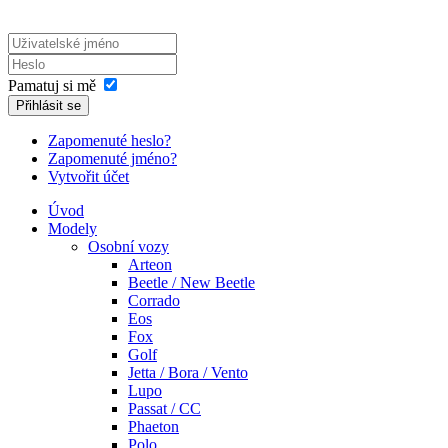
Pamatuj si mě
Přihlásit se
Zapomenuté heslo?
Zapomenuté jméno?
Vytvořit účet
Úvod
Modely
Osobní vozy
Arteon
Beetle / New Beetle
Corrado
Eos
Fox
Golf
Jetta / Bora / Vento
Lupo
Passat / CC
Phaeton
Polo