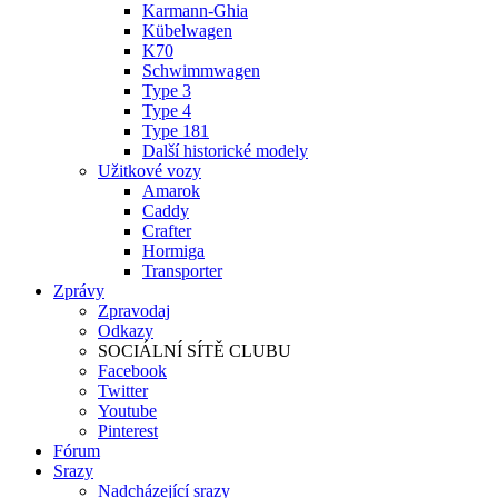
Karmann-Ghia
Kübelwagen
K70
Schwimmwagen
Type 3
Type 4
Type 181
Další historické modely
Užitkové vozy
Amarok
Caddy
Crafter
Hormiga
Transporter
Zprávy
Zpravodaj
Odkazy
SOCIÁLNÍ SÍTĚ CLUBU
Facebook
Twitter
Youtube
Pinterest
Fórum
Srazy
Nadcházející srazy