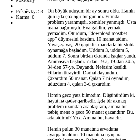
Pokročilý
Ən böyük uduşum bir ay sonra oldu. Həmin
Příspěvky: 53
gün işdə çox ağır bir gün idi. Fırında
Karma: 0
problem yaranmışdı, xəmirlər yanmışdı. Usta
mənə bağırmışdı. Evə gəldim, yemək
yemədim. Oturdum, “download mostbet
app” düyməsini basdım. 10 manat atdım.
Yavaş-yavaş, 20 qəpiklik mərclərlə bir slotda
oynamağa başladım. Uddum 3, uddum 5,
uddum 7. Sonra birdən ekranda işıqlar yandı.
Animasiya başladı. 7-dən 19-a, 19-dan 34-ə,
34-dən 57-yə. Dayandı. Nəfəsim kəsildi.
Əllərim titrəyirdi. Dərhal dayandım.
Çıxartdım 50 manat. Qalan 7-ni oynadım,
uduzdum 4, qalan 3-ü çıxartdım.
Həmin gecə yata bilmədim. Düşünürdüm ki,
həyat nə qədər qəribədir. İşdə bir axmaq
problem üzündən əsəbləşirəm, amma bir
tətbiq mənə o gecə 50 manat qazandırır. Bu,
ədalətdirmi? Yox. Amma bu, həyatdır.
Həmin pulun 30 manatına arvadıma
ayaqqabı aldım. 10 manatına uşaqlara