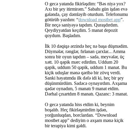
O gecə yatanda fikirləşdim: “Bəs niyə yox?
Axı bir şey itirmirəm.” Sabahı gün işdən evə
gələndə, çay dəmləyib oturdum. Telefonumu
götürüb yazdım: “
download mostbet app
”.
Bir neçə saniyəyə tapdım. Quraşdırdım.
Qeydiyyatdan keçdim. 5 manat depozit
qoydum. Başladım.
İlk 10 dəqiqə ərzində heç nə başa düşmədim.
Düymələr, rənglər, fırlanan çarxlar... Amma
sonra bir oyun tapdım – sadə, meyvələr, üç
xətt. 10 qəpik mərc edirdim. Uddum 20
qəpik, uddum 50 qəpik, uddum 1 manat. Bu
kiçik uduşlar mənə qəribə bir zövq verdi.
Sanki həyatımda ilk dəfə idi ki, heç bir şey
düşünmürdüm. Sadəcə oynayırdım. Axşama
qədər oynadım, 5 manatı 9 manat etdim.
Dərhal çıxartdım 8 manatı. Qazanc: 3 manat.
O gecə yatanda hiss etdim ki, beynim
boşalıb. Heç fikirləşmirdim işdən,
yorğunluqdan, borclardan. “Download
mostbet app” dediyim o axşam mənə kiçik
bir terapiya kimi gəldi.