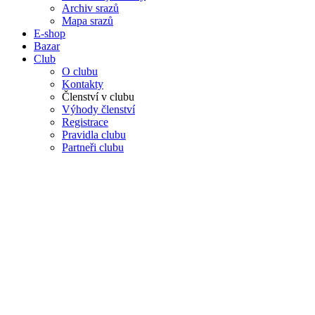
Archiv srazů
Mapa srazů
E-shop
Bazar
Club
O clubu
Kontakty
Členství v clubu
Výhody členství
Registrace
Pravidla clubu
Partneři clubu