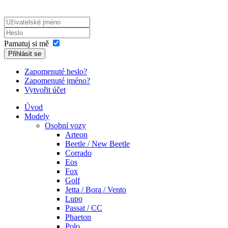
Pamatuj si mě
Přihlásit se
Zapomenuté heslo?
Zapomenuté jméno?
Vytvořit účet
Úvod
Modely
Osobní vozy
Arteon
Beetle / New Beetle
Corrado
Eos
Fox
Golf
Jetta / Bora / Vento
Lupo
Passat / CC
Phaeton
Polo