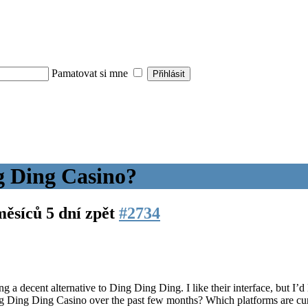
Pamatovat si mne
ng Ding Casino?
měsíců 5 dní zpět
#2734
ng a decent alternative to Ding Ding Ding. I like their interface, but I
g Ding Ding Casino over the past few months? Which platforms are curr