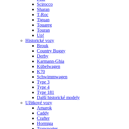
Scirocco
Sharan
T-Roc
Tiguan
Touareg
Touran
Up!
Historické vozy
Brouk
Country Buggy
Derby
Karmann-Ghia
Kübelwagen
K70
Schwimmwagen
Type 3
Type 4
Type 181
Další historické modely
Užitkové vozy
Amarok
Caddy
Crafter
Hormiga
Transporter