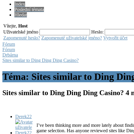
Index
Poslední témata
Hledat
Vítejte,
Host
Uživatelské jméno
Heslo:
Zapomenuté heslo?
Zapomenuté uživatelské jméno?
Vytvořit účet
Fórum
Fórum
Drbárna
Sites similar to Ding Ding Ding Casino?
Téma: Sites similar to Ding Di
Sites similar to Ding Ding Ding Casino?
4 
Derek22
I’ve been thinking more and more lately about findi
game selection. Has anyone reviewed sites like Din