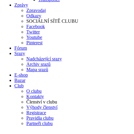
Zprávy
Zpravodaj
Odkazy
SOCIÁLNÍ SÍTĚ CLUBU
Facebook
Twitter
Youtube
Pinterest
Fórum
Srazy
Nadcházející srazy
Archiv srazů
Mapa srazů
E-shop
Bazar
Club
O clubu
Kontakty
Členství v clubu
Výhody členství
Registrace
Pravidla clubu
Partneři clubu