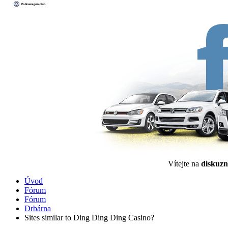
Vítejte na
diskuzn
Úvod
Fórum
Fórum
Drbárna
Sites similar to Ding Ding Ding Casino?