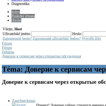
Diagnostika
Index
Poslední témata
Hledat
Vítejte,
Host
Uživatelské jméno
Heslo:
Zapomenuté heslo?
Zapomenuté uživatelské jméno?
Vytvořit účet
Fórum
Fórum
Drbárna
Доверие к сервисам через открытые обсуждения
Téma: Доверие к сервисам че
Доверие к сервисам через открытые о
ZaneSpeckman
Привет! Доверие сейчас строится именно 