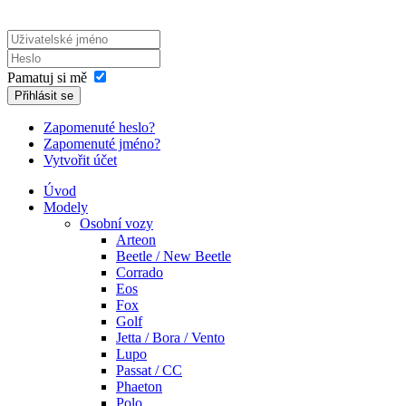
Pamatuj si mě
Přihlásit se
Zapomenuté heslo?
Zapomenuté jméno?
Vytvořit účet
Úvod
Modely
Osobní vozy
Arteon
Beetle / New Beetle
Corrado
Eos
Fox
Golf
Jetta / Bora / Vento
Lupo
Passat / CC
Phaeton
Polo