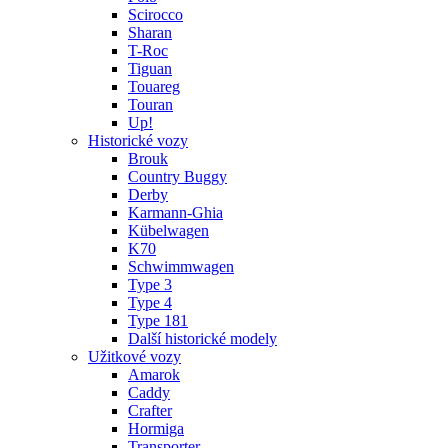
Scirocco
Sharan
T-Roc
Tiguan
Touareg
Touran
Up!
Historické vozy
Brouk
Country Buggy
Derby
Karmann-Ghia
Kübelwagen
K70
Schwimmwagen
Type 3
Type 4
Type 181
Další historické modely
Užitkové vozy
Amarok
Caddy
Crafter
Hormiga
Transporter