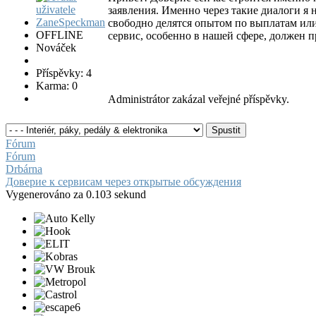
заявления. Именно через такие диалоги я
свободно делятся опытом по выплатам или
OFFLINE
сервис, особенно в нашей сфере, должен п
Nováček
Příspěvky: 4
Karma: 0
Administrátor zakázal veřejné příspěvky.
Fórum
Fórum
Drbárna
Доверие к сервисам через открытые обсуждения
Vygenerováno za 0.103 sekund