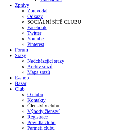
Zprávy
Zpravodaj
Odkazy
SOCIÁLNÍ SÍTĚ CLUBU
Facebook
Twitter
Youtube
Pinterest
Fórum
Srazy
Nadcházející srazy
Archiv srazů
Mapa srazů
E-shop
Bazar
Club
O clubu
Kontakty
Členství v clubu
Výhody členství
Registrace
Pravidla clubu
Partneři clubu