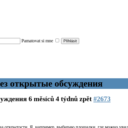
Pamatovat si mne
рез открытые обсуждения
бсуждения
6 měsíců 4 týdnů zpět
#2673
на открытости. Я, например, выбираю площадки, где можно увид