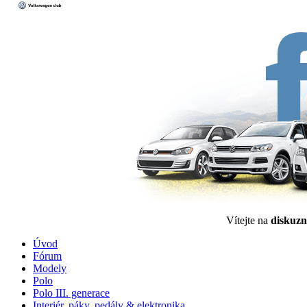
Vítejte na
diskuzn
Úvod
Fórum
Modely
Polo
Polo III. generace
Interiér, páky, pedály & elektronika