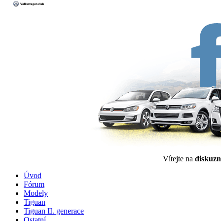
Vítejte na
diskuzn
Úvod
Fórum
Modely
Tiguan
Tiguan II. generace
Ostatní