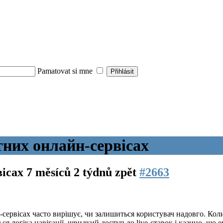
Pamatovat si mne
тних онлайн-сервісах
вісах
7 měsíců 2 týdnů zpět
#2663
н-сервісах часто вирішує, чи залишиться користувач надовго. Ко
ься логіка навігації, швидкий доступ до live-ставок і казино, що 