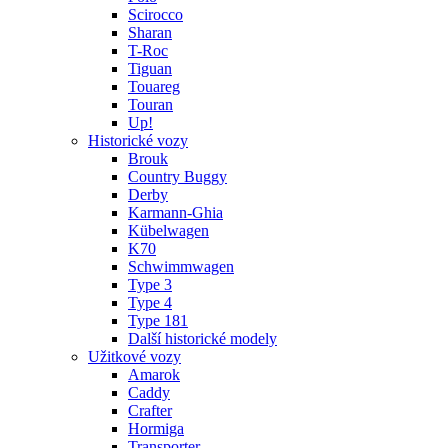
Scirocco
Sharan
T-Roc
Tiguan
Touareg
Touran
Up!
Historické vozy
Brouk
Country Buggy
Derby
Karmann-Ghia
Kübelwagen
K70
Schwimmwagen
Type 3
Type 4
Type 181
Další historické modely
Užitkové vozy
Amarok
Caddy
Crafter
Hormiga
Transporter