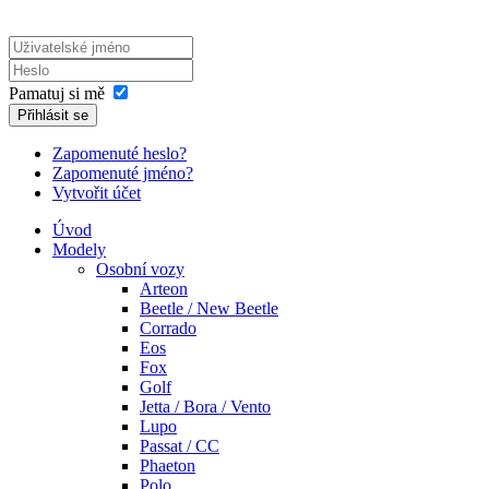
Pamatuj si mě
Přihlásit se
Zapomenuté heslo?
Zapomenuté jméno?
Vytvořit účet
Úvod
Modely
Osobní vozy
Arteon
Beetle / New Beetle
Corrado
Eos
Fox
Golf
Jetta / Bora / Vento
Lupo
Passat / CC
Phaeton
Polo