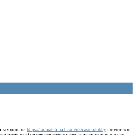
ли заходиш на
https://topmatch-ua1.com/uk/casino/lobby
і починаєш
економить час і не перевантажує увагу, а це критично під час