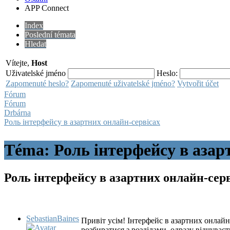
APP Connect
Index
Poslední témata
Hledat
Vítejte,
Host
Uživatelské jméno
Heslo:
Zapomenuté heslo?
Zapomenuté uživatelské jméno?
Vytvořit účet
Fórum
Fórum
Drbárna
Роль інтерфейсу в азартних онлайн-сервісах
Téma: Роль інтерфейсу в азар
Роль інтерфейсу в азартних онлайн-сер
SebastianBaines
Привіт усім! Інтерфейс в азартних онлай
розбиратися з розділами, одразу відчуваєт