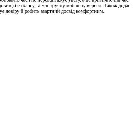
овищі без хаосу та має зручну мобільну версію. Також додає
мує довіру й робить азартний досвід комфортним.