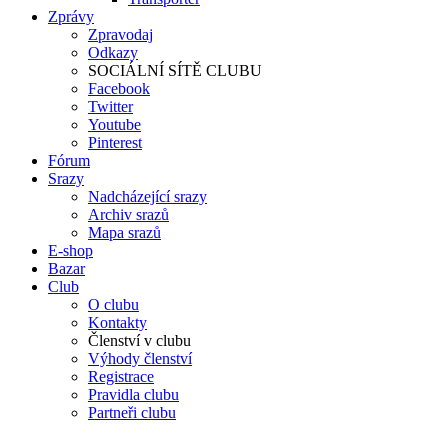
Zprávy
Zpravodaj
Odkazy
SOCIÁLNÍ SÍTĚ CLUBU
Facebook
Twitter
Youtube
Pinterest
Fórum
Srazy
Nadcházející srazy
Archiv srazů
Mapa srazů
E-shop
Bazar
Club
O clubu
Kontakty
Členství v clubu
Výhody členství
Registrace
Pravidla clubu
Partneři clubu