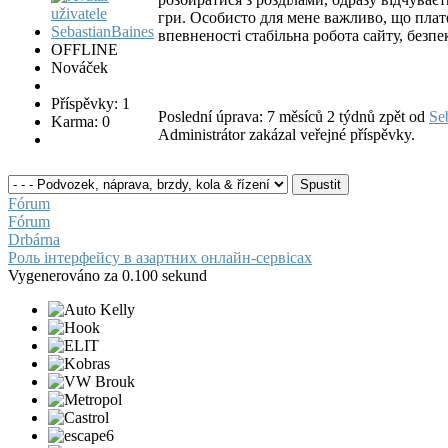
гри. Особисто для мене важливо, що плат
впевненості стабільна робота сайту, безп
OFFLINE
Nováček
Příspěvky: 1
Poslední úprava: 7 měsíců 2 týdnů zpět od
Se
Karma: 0
Administrátor zakázal veřejné příspěvky.
Fórum
Fórum
Drbárna
Роль інтерфейсу в азартних онлайн-сервісах
Vygenerováno za 0.100 sekund