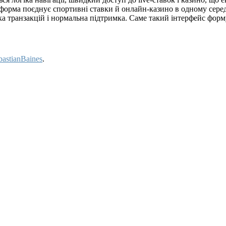
форма поєднує спортивні ставки й онлайн-казино в одному серед
ека транзакцій і нормальна підтримка. Саме такий інтерфейс фор
bastianBaines
.