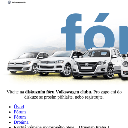
Vítejte na
diskuzním fóru Volkswagen clubu.
Pro zapojení do
diskuze se prosím přihlašte, nebo registrujte.
Úvod
Fórum
Fórum
Drbárna
Rychlá výměna motorového oleje – Drivelab Praha 1,