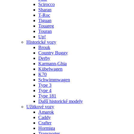
Scirocco
Sharan
T-Roc
Tiguan
Touareg
Touran
Up!
Historické vozy
Brouk
Country Buggy
Derby
Karmann-Ghia
Kübelwagen
K70
Schwimmwagen
Type 3
Type 4
Type 181
Další historické modely
Užitkové vozy
Amarok
Caddy
Crafter
Hormiga
Transporter