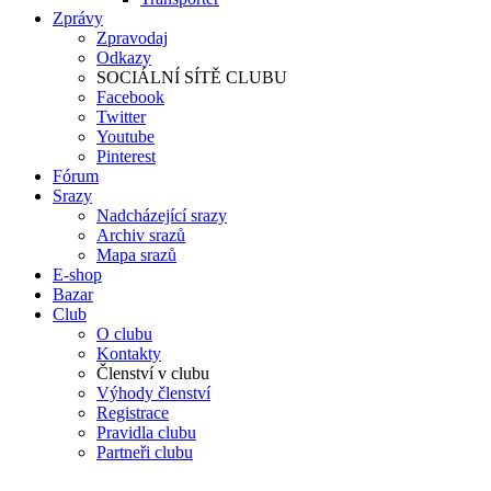
Zprávy
Zpravodaj
Odkazy
SOCIÁLNÍ SÍTĚ CLUBU
Facebook
Twitter
Youtube
Pinterest
Fórum
Srazy
Nadcházející srazy
Archiv srazů
Mapa srazů
E-shop
Bazar
Club
O clubu
Kontakty
Členství v clubu
Výhody členství
Registrace
Pravidla clubu
Partneři clubu