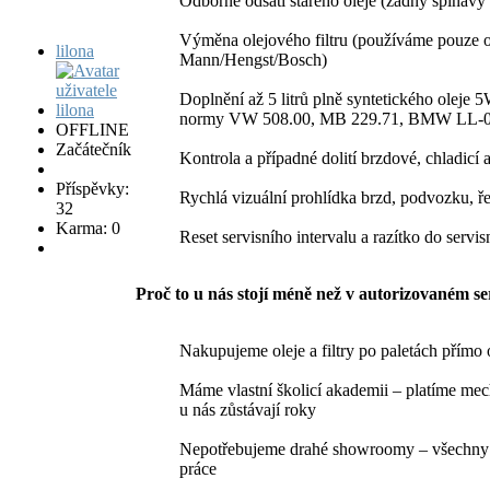
Odborné odsátí starého oleje (žádný špinav
Výměna olejového filtru (používáme pouze o
lilona
Mann/Hengst/Bosch)
Doplnění až 5 litrů plně syntetického oleje
normy VW 508.00, MB 229.71, BMW LL-04
OFFLINE
Začátečník
Kontrola a případné dolití brzdové, chladicí 
Příspěvky:
Rychlá vizuální prohlídka brzd, podvozku, 
32
Karma: 0
Reset servisního intervalu a razítko do servis
Proč to u nás stojí méně než v autorizovaném ser
Nakupujeme oleje a filtry po paletách přímo
Máme vlastní školicí akademii – platíme me
u nás zůstávají roky
Nepotřebujeme drahé showroomy – všechny p
práce