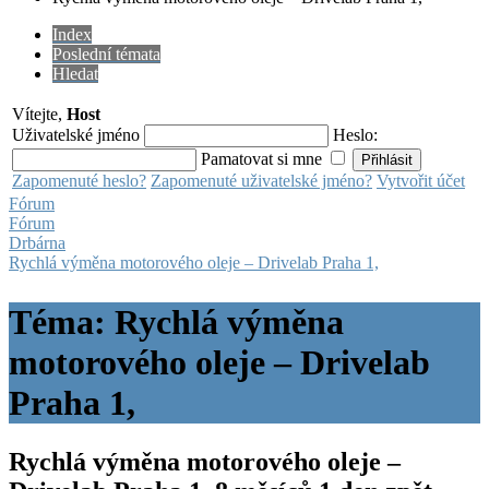
Index
Poslední témata
Hledat
Vítejte,
Host
Uživatelské jméno
Heslo:
Pamatovat si mne
Zapomenuté heslo?
Zapomenuté uživatelské jméno?
Vytvořit účet
Fórum
Fórum
Drbárna
Rychlá výměna motorového oleje – Drivelab Praha 1,
Téma: Rychlá výměna
motorového oleje – Drivelab
Praha 1,
Rychlá výměna motorového oleje –