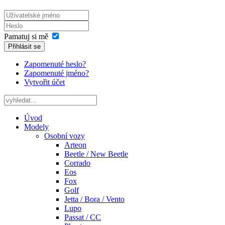
Pamatuj si mě
Přihlásit se
Zapomenuté heslo?
Zapomenuté jméno?
Vytvořit účet
Úvod
Modely
Osobní vozy
Arteon
Beetle / New Beetle
Corrado
Eos
Fox
Golf
Jetta / Bora / Vento
Lupo
Passat / CC