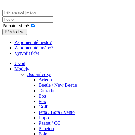
Pamatuj si mě
Přihlásit se
Zapomenuté heslo?
Zapomenuté jméno?
Vytvořit účet
Úvod
Modely
Osobní vozy
Arteon
Beetle / New Beetle
Corrado
Eos
Fox
Golf
Jetta / Bora / Vento
Lupo
Passat / CC
Phaeton
Polo