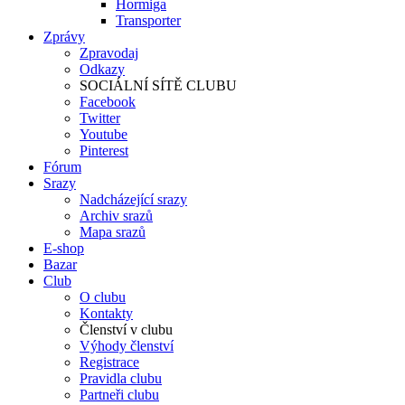
Hormiga
Transporter
Zprávy
Zpravodaj
Odkazy
SOCIÁLNÍ SÍTĚ CLUBU
Facebook
Twitter
Youtube
Pinterest
Fórum
Srazy
Nadcházející srazy
Archiv srazů
Mapa srazů
E-shop
Bazar
Club
O clubu
Kontakty
Členství v clubu
Výhody členství
Registrace
Pravidla clubu
Partneři clubu