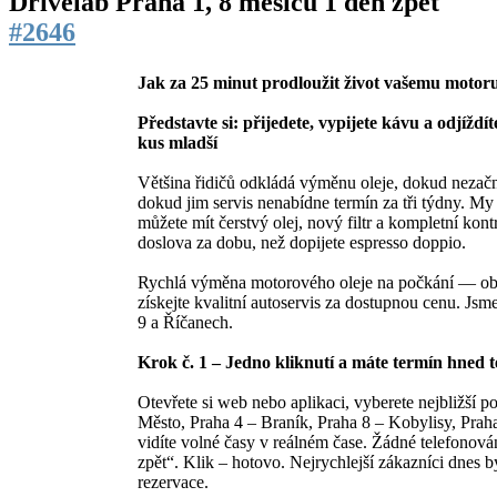
Drivelab Praha 1,
8 měsíců 1 den zpět
#2646
Jak za 25 minut prodloužit život vašemu motoru 
Představte si: přijedete, vypijete kávu a odjíždít
kus mladší
Většina řidičů odkládá výměnu oleje, dokud nezačn
dokud jim servis nenabídne termín za tři týdny. My
můžete mít čerstvý olej, nový filtr a kompletní kon
doslova za dobu, než dopijete espresso doppio.
Rychlá výměna motorového oleje na počkání — ob
získejte kvalitní autoservis za dostupnou cenu. Jsme
9 a Říčanech.
Krok č. 1 – Jedno kliknutí a máte termín hned 
Otevřete si web nebo aplikaci, vyberete nejbližší p
Město, Praha 4 – Braník, Praha 8 – Kobylisy, Prah
vidíte volné časy v reálném čase. Žádné telefonov
zpět“. Klik – hotovo. Nejrychlejší zákazníci dnes b
rezervace.