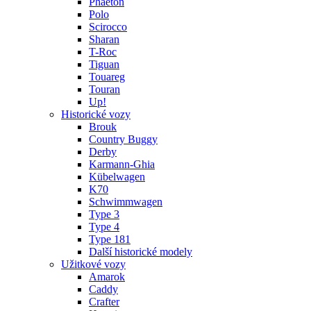
Phaeton
Polo
Scirocco
Sharan
T-Roc
Tiguan
Touareg
Touran
Up!
Historické vozy
Brouk
Country Buggy
Derby
Karmann-Ghia
Kübelwagen
K70
Schwimmwagen
Type 3
Type 4
Type 181
Další historické modely
Užitkové vozy
Amarok
Caddy
Crafter