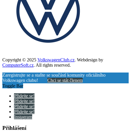
Copyright © 2025
VolkswagenClub.cz
. Webdesign by
ComputerSoft.cz
. All rights reserved.
Zaregistrujte se a staňte se součástí komunity oficiálního
Volkswagen clubu!
Chci se stát členem
Toggle Bar
Přidejte se!
Přidejte se!
Přidejte se!
Přidejte se!
Instagram
Přihlášení