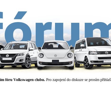
ím fóru Volkswagen clubu.
Pro zapojení do diskuze se prosím přihlašt