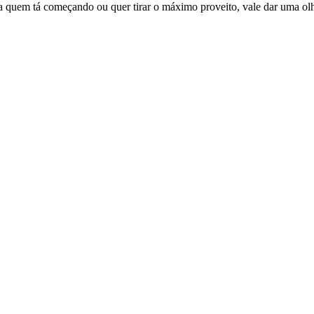
a quem tá começando ou quer tirar o máximo proveito, vale dar uma ol