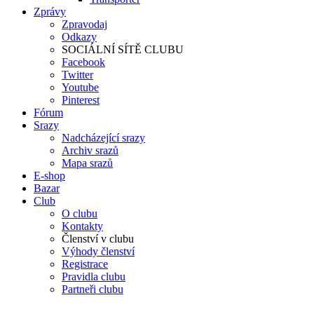
Zprávy
Zpravodaj
Odkazy
SOCIÁLNÍ SÍTĚ CLUBU
Facebook
Twitter
Youtube
Pinterest
Fórum
Srazy
Nadcházející srazy
Archiv srazů
Mapa srazů
E-shop
Bazar
Club
O clubu
Kontakty
Členství v clubu
Výhody členství
Registrace
Pravidla clubu
Partneři clubu