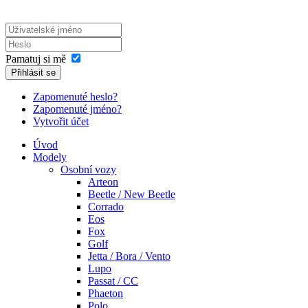
Pamatuj si mě
Přihlásit se
Zapomenuté heslo?
Zapomenuté jméno?
Vytvořit účet
Úvod
Modely
Osobní vozy
Arteon
Beetle / New Beetle
Corrado
Eos
Fox
Golf
Jetta / Bora / Vento
Lupo
Passat / CC
Phaeton
Polo