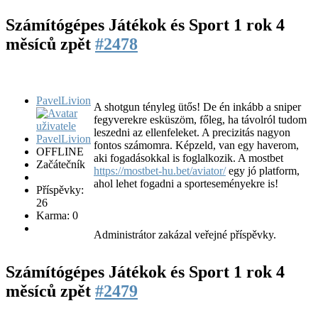
Számítógépes Játékok és Sport
1 rok 4
měsíců zpět
#2478
PavelLivion
A shotgun tényleg ütős! De én inkább a sniper
fegyverekre esküszöm, főleg, ha távolról tudom
leszedni az ellenfeleket. A precizitás nagyon
fontos számomra. Képzeld, van egy haverom,
OFFLINE
aki fogadásokkal is foglalkozik. A mostbet
Začátečník
https://mostbet-hu.bet/aviator/
egy jó platform,
ahol lehet fogadni a sporteseményekre is!
Příspěvky:
26
Karma: 0
Administrátor zakázal veřejné příspěvky.
Számítógépes Játékok és Sport
1 rok 4
měsíců zpět
#2479