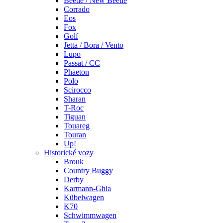
Beetle / New Beetle
Corrado
Eos
Fox
Golf
Jetta / Bora / Vento
Lupo
Passat / CC
Phaeton
Polo
Scirocco
Sharan
T-Roc
Tiguan
Touareg
Touran
Up!
Historické vozy
Brouk
Country Buggy
Derby
Karmann-Ghia
Kübelwagen
K70
Schwimmwagen