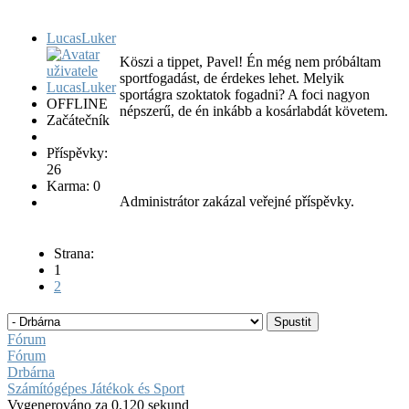
LucasLuker
Köszi a tippet, Pavel! Én még nem próbáltam
sportfogadást, de érdekes lehet. Melyik
sportágra szoktatok fogadni? A foci nagyon
OFFLINE
népszerű, de én inkább a kosárlabdát követem.
Začátečník
Příspěvky:
26
Karma: 0
Administrátor zakázal veřejné příspěvky.
Strana:
1
2
Fórum
Fórum
Drbárna
Számítógépes Játékok és Sport
Vygenerováno za 0.120 sekund