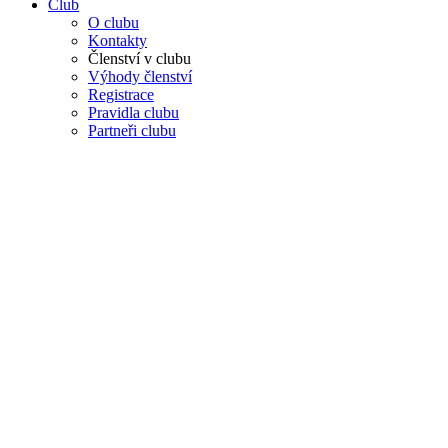
Club
O clubu
Kontakty
Členství v clubu
Výhody členství
Registrace
Pravidla clubu
Partneři clubu