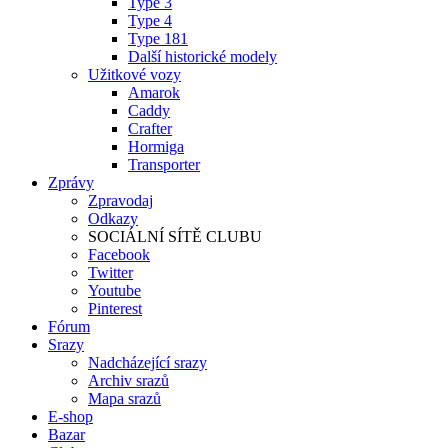
Type 3
Type 4
Type 181
Další historické modely
Užitkové vozy
Amarok
Caddy
Crafter
Hormiga
Transporter
Zprávy
Zpravodaj
Odkazy
SOCIÁLNÍ SÍTĚ CLUBU
Facebook
Twitter
Youtube
Pinterest
Fórum
Srazy
Nadcházející srazy
Archiv srazů
Mapa srazů
E-shop
Bazar