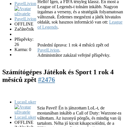
Helló! Igen, a FIFA tényleg klassz. Én most a
PavelLivion
League of Legends-t tolnám inkább. Nagyon
izgalmas a verseny, és a stratégiák folyamatosan
változnak. Érdemes megnézni a játék hivatalos
oldalát, sok hasznos információ van ott:
League
OFFLINE
of Legends
.
Začátečník
Příspěvky:
26
Poslední úprava: 1 rok 4 měsíců zpět od
Karma: 0
PavelLivion
.
Administrátor zakázal veřejné příspěvky.
Számítógépes Játékok és Sport
1 rok 4
měsíců zpět
#2476
LucasLuker
Szia Pavel! Én is játszottam LoL-t, de
mostanában inkább a Call of Duty: Warzone-ra
váltottam. Az iszonyú pörgős, és mindig van új
OFFLINE
tartalom. Néha jó kicsit kikapcsolódni, de a