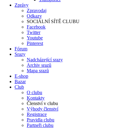
Zprávy
Zpravodaj
Odkazy
SOCIÁLNÍ SÍTĚ CLUBU
Facebook
Twitter
Youtube
Pinterest
Fórum
Srazy
Nadcházející srazy
Archiv srazů
Mapa srazů
E-shop
Bazar
Club
O clubu
Kontakty
Členství v clubu
Výhody členství
Registrace
Pravidla clubu
Partneři clubu