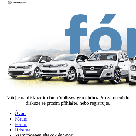
Vítejte na
diskuzním fóru Volkswagen clubu.
Pro zapojení do
diskuze se prosím přihlašte, nebo registrujte.
Úvod
Fórum
Fórum
Drbárna
Számítógépes Játékok és Sport