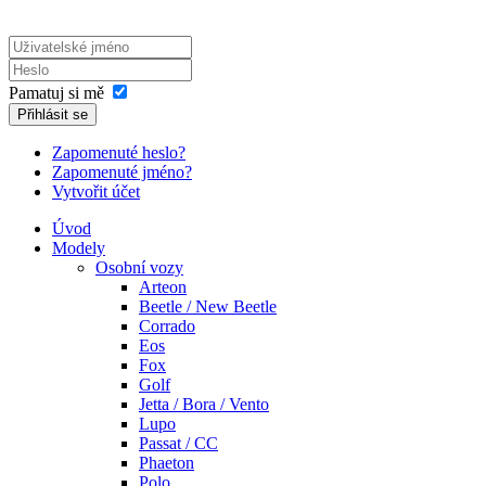
Pamatuj si mě
Přihlásit se
Zapomenuté heslo?
Zapomenuté jméno?
Vytvořit účet
Úvod
Modely
Osobní vozy
Arteon
Beetle / New Beetle
Corrado
Eos
Fox
Golf
Jetta / Bora / Vento
Lupo
Passat / CC
Phaeton
Polo