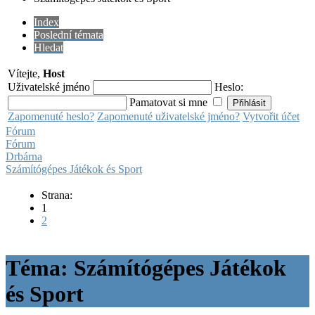
Index
Poslední témata
Hledat
Vítejte,
Host
Uživatelské jméno
Heslo:
Pamatovat si mne
Zapomenuté heslo?
Zapomenuté uživatelské jméno?
Vytvořit účet
Fórum
Fórum
Drbárna
Számítógépes Játékok és Sport
Strana:
1
2
Téma: Számítógépes Játékok
és Sport