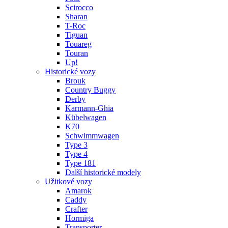
Scirocco
Sharan
T-Roc
Tiguan
Touareg
Touran
Up!
Historické vozy
Brouk
Country Buggy
Derby
Karmann-Ghia
Kübelwagen
K70
Schwimmwagen
Type 3
Type 4
Type 181
Další historické modely
Užitkové vozy
Amarok
Caddy
Crafter
Hormiga
Transporter