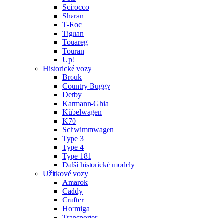
Scirocco
Sharan
T-Roc
Tiguan
Touareg
Touran
Up!
Historické vozy
Brouk
Country Buggy
Derby
Karmann-Ghia
Kübelwagen
K70
Schwimmwagen
Type 3
Type 4
Type 181
Další historické modely
Užitkové vozy
Amarok
Caddy
Crafter
Hormiga
Transporter