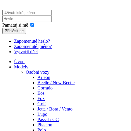
Pamatuj si mě
Přihlásit se
Zapomenuté heslo?
Zapomenuté jméno?
Vytvořit účet
Úvod
Modely
Osobní vozy
Arteon
Beetle / New Beetle
Corrado
Eos
Fox
Golf
Jetta / Bora / Vento
Lupo
Passat / CC
Phaeton
Polo