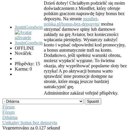
Dzień dobry! Chciałbym podzielić się moim
doświadczeniem z MostBet, który oferuje
polskim graczom naprawdę fajny bonus bez
depozytu. Na stronie
mostbet-
polska.pl/bonus-bez-depozytu/
można
JustinGoodwin
otrzymać darmowe spiny lub darmowe
zakłady na grę Aviator, bez konieczności
wpłacania pieniędzy. Wystarczy założyć
konto i wpisać odpowiedni kod promocyjny,
OFFLINE
a bonus automatycznie trafi na konto.
Nováček
Dodatkowo, jeśli spełnisz warunki obrotu,
możesz wypłacić wygrane. To świetna
Příspěvky: 15
okazja, aby wypróbować popularne sloty bez
Karma: 0
ryzyka! A po aktywacji bonusu warto
sprawdzić inne promocje dostępne na
stronie, które mogą jeszcze bardziej
uatrakcyjnić grę.
Administrátor zakázal veřejné příspěvky.
Fórum
Fórum
Drbárna
Unikalny bonus bez depozytu
Vygenerováno za 0.127 sekund