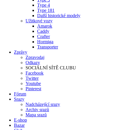
Type 4
Type 181
Další historické modely
Užitkové vozy
Amarok
Caddy
Crafter
Hormiga
Transporter
Zprávy
Zpravodaj
Odkazy
SOCIÁLNÍ SÍTĚ CLUBU
Facebook
Twitter
Youtube
Pinterest
Fórum
Srazy
Nadcházející srazy
Archiv srazů
Mapa srazů
E-shop
Bazar