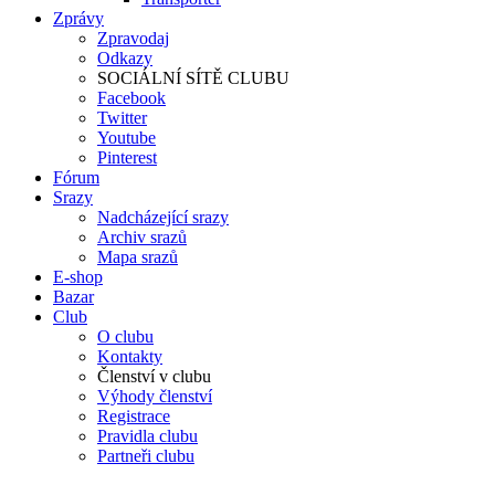
Zprávy
Zpravodaj
Odkazy
SOCIÁLNÍ SÍTĚ CLUBU
Facebook
Twitter
Youtube
Pinterest
Fórum
Srazy
Nadcházející srazy
Archiv srazů
Mapa srazů
E-shop
Bazar
Club
O clubu
Kontakty
Členství v clubu
Výhody členství
Registrace
Pravidla clubu
Partneři clubu