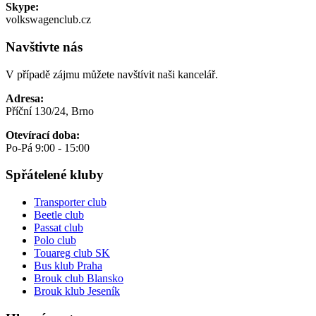
Skype:
volkswagenclub.cz
Navštivte nás
V případě zájmu můžete navštívit naši kancelář.
Adresa:
Příční 130/24, Brno
Otevírací doba:
Po-Pá 9:00 - 15:00
Spřátelené kluby
Transporter club
Beetle club
Passat club
Polo club
Touareg club SK
Bus klub Praha
Brouk club Blansko
Brouk klub Jeseník