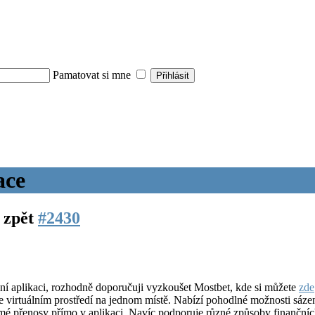
Pamatovat si mne
ace
ů zpět
#2430
ní aplikaci, rozhodně doporučuji vyzkoušet Mostbet, kde si můžete
zde
 virtuálním prostředí na jednom místě. Nabízí pohodlné možnosti sázení
ímé přenosy přímo v aplikaci. Navíc podporuje různé způsoby finančních 