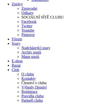
Zprávy
Zpravodaj
Odkazy
SOCIÁLNÍ SÍTĚ CLUBU
Facebook
Twitter
Youtube
Pinterest
Fórum
Srazy
Nadcházející srazy
Archiv srazů
Mapa srazů
E-shop
Bazar
Club
O clubu
Kontakty
Členství v clubu
Výhody členství
Registrace
Pravidla clubu
Partneři clubu