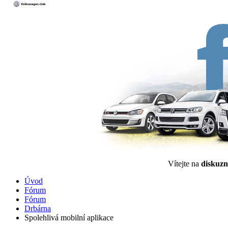
Vítejte na
diskuzn
Úvod
Fórum
Fórum
Drbárna
Spolehlivá mobilní aplikace