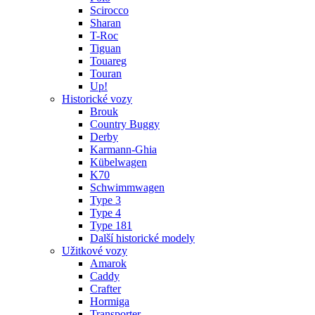
Scirocco
Sharan
T-Roc
Tiguan
Touareg
Touran
Up!
Historické vozy
Brouk
Country Buggy
Derby
Karmann-Ghia
Kübelwagen
K70
Schwimmwagen
Type 3
Type 4
Type 181
Další historické modely
Užitkové vozy
Amarok
Caddy
Crafter
Hormiga
Transporter