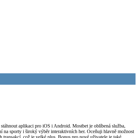
stáhnout aplikaci pro iOS i Android. Mostbet je oblíbená služba,
 na sporty i široký výběr interaktivních her. Oceňuji hlavně možnost
transakcí, což je velké plus. Bonus pro nové uživatele je také