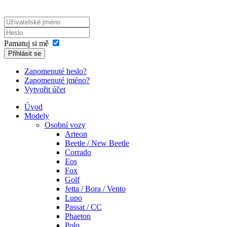
Pamatuj si mě
Přihlásit se
Zapomenuté heslo?
Zapomenuté jméno?
Vytvořit účet
Úvod
Modely
Osobní vozy
Arteon
Beetle / New Beetle
Corrado
Eos
Fox
Golf
Jetta / Bora / Vento
Lupo
Passat / CC
Phaeton
Polo