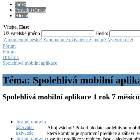
Index
Poslední témata
Hledat
Vítejte,
Host
Uživatelské jméno
Heslo:
Zapomenuté heslo?
Zapomenuté uživatelské jméno?
Vytvořit účet
Fórum
Fórum
Drbárna
Spolehlivá mobilní aplikace
Téma: Spolehlivá mobilní aplik
Spolehlivá mobilní aplikace
1 rok 7 měsíc
JustinGoodwin
Ahoj všichni! Pokud hledáte spolehlivou mobil
která kombinuje sportovní predikce a zábavu ve
uzavírat predikce v reálném čase a sledovat př