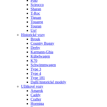
Polo
Scirocco
Sharan
T-Roc
Tiguan
Touareg
Touran
Up!
Historické vozy
Brouk
Country Buggy
Derby
Karmann-Ghia
Kübelwagen
K70
Schwimmwagen
Type 3
Type 4
Type 181
Další historické modely
Užitkové vozy
Amarok
Caddy
Crafter
Hormiga