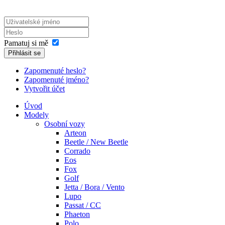
Pamatuj si mě
Přihlásit se
Zapomenuté heslo?
Zapomenuté jméno?
Vytvořit účet
Úvod
Modely
Osobní vozy
Arteon
Beetle / New Beetle
Corrado
Eos
Fox
Golf
Jetta / Bora / Vento
Lupo
Passat / CC
Phaeton
Polo