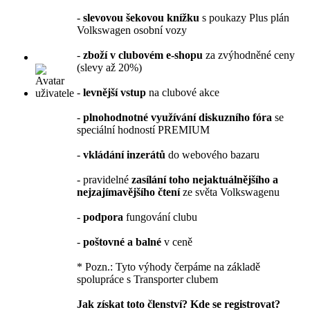
-
slevovou šekovou knížku
s poukazy Plus plán
Volkswagen osobní vozy
-
zboží v clubovém e-shopu
za zvýhodněné ceny
(slevy až 20%)
-
levnější vstup
na clubové akce
-
plnohodnotné využívání diskuzního fóra
se
speciální hodností PREMIUM
-
vkládání inzerátů
do webového bazaru
- pravidelné
zasílání toho nejaktuálnějšího a
nejzajímavějšího čtení
ze světa Volkswagenu
-
podpora
fungování clubu
-
poštovné a balné
v ceně
* Pozn.: Tyto výhody čerpáme na základě
spolupráce s Transporter clubem
Jak získat toto členství? Kde se registrovat?