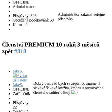
OFFLINE
Administrator
Administrátor zakázal veřejné
Příspěvky: 398
příspěvky.
Obdržená poděkování: 53
Karma: 9
Členství PREMIUM
10 roků 3 měsíců
zpět
#818
JakeS.
Dobrý den, rád bych se zeptal co znamená
slevová šeková knížka, kteoru u premiového
OFFLINE
členství uvádíte? děkuji
Začátečník
Příspěvky:
22
Obdržená