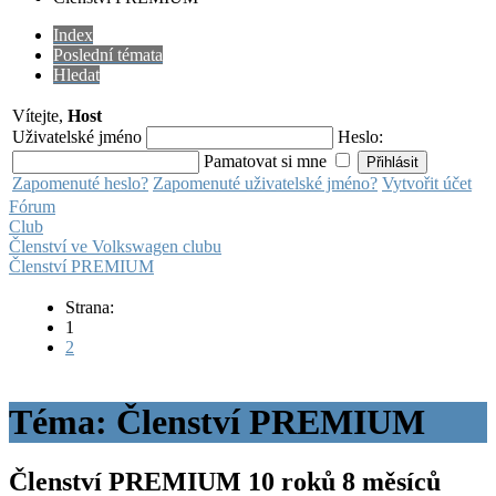
Index
Poslední témata
Hledat
Vítejte,
Host
Uživatelské jméno
Heslo:
Pamatovat si mne
Zapomenuté heslo?
Zapomenuté uživatelské jméno?
Vytvořit účet
Fórum
Club
Členství ve Volkswagen clubu
Členství PREMIUM
Strana:
1
2
Téma: Členství PREMIUM
Členství PREMIUM
10 roků 8 měsíců