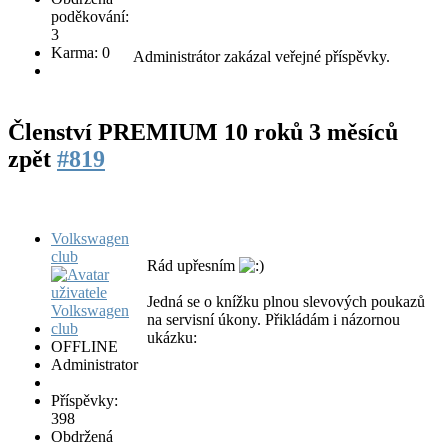
poděkování:
3
Karma: 0
Administrátor zakázal veřejné příspěvky.
Členství PREMIUM
10 roků 3 měsíců
zpět
#819
Volkswagen
club
Rád upřesním
Jedná se o knížku plnou slevových poukazů
na servisní úkony. Přikládám i názornou
ukázku:
OFFLINE
Administrator
Příspěvky:
398
Obdržená