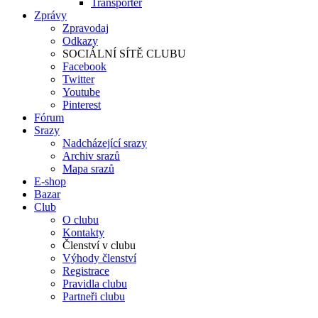
Transporter
Zprávy
Zpravodaj
Odkazy
SOCIÁLNÍ SÍTĚ CLUBU
Facebook
Twitter
Youtube
Pinterest
Fórum
Srazy
Nadcházející srazy
Archiv srazů
Mapa srazů
E-shop
Bazar
Club
O clubu
Kontakty
Členství v clubu
Výhody členství
Registrace
Pravidla clubu
Partneři clubu