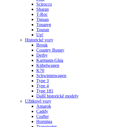
Scirocco
Sharan
T-Roc
Tiguan
Touareg
Touran
Up!
Historické vozy
Brouk
Country Buggy
Derby
Karmann-Ghia
Kübelwagen
K70
Schwimmwagen
Type 3
Type 4
Type 181
Další historické modely
Užitkové vozy
Amarok
Caddy
Crafter
Hormiga
Transporter