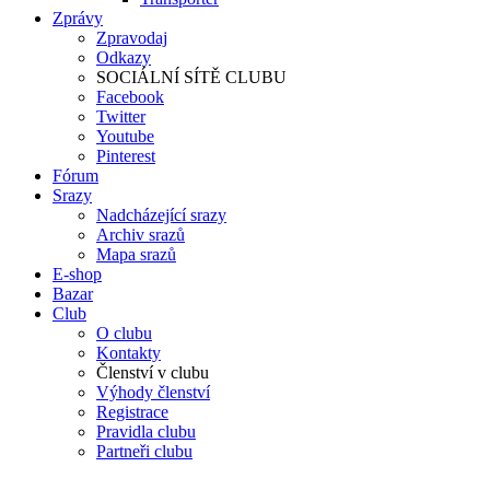
Zprávy
Zpravodaj
Odkazy
SOCIÁLNÍ SÍTĚ CLUBU
Facebook
Twitter
Youtube
Pinterest
Fórum
Srazy
Nadcházející srazy
Archiv srazů
Mapa srazů
E-shop
Bazar
Club
O clubu
Kontakty
Členství v clubu
Výhody členství
Registrace
Pravidla clubu
Partneři clubu