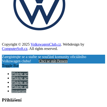
Copyright © 2025
VolkswagenClub.cz
. Webdesign by
ComputerSoft.cz
. All rights reserved.
Zaregistrujte se a staňte se součástí komunity oficiálního
Volkswagen clubu!
Chci se stát členem
Toggle Bar
Přidejte se!
Přidejte se!
Přidejte se!
Přidejte se!
Instagram
Přihlášení