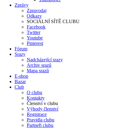
Zprávy
Zpravodaj
Odkazy
SOCIÁLNÍ SÍTĚ CLUBU
Facebook
Twitter
Youtube
Pinterest
Fórum
Srazy
Nadcházející srazy
Archiv srazů
Mapa srazů
E-shop
Bazar
Club
O clubu
Kontakty
Členství v clubu
Výhody členství
Registrace
Pravidla clubu
Partneři clubu