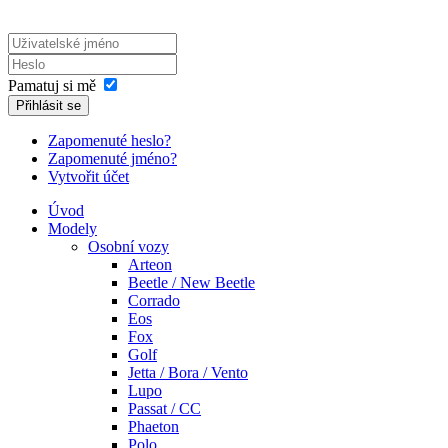
Pamatuj si mě
Přihlásit se
Zapomenuté heslo?
Zapomenuté jméno?
Vytvořit účet
Úvod
Modely
Osobní vozy
Arteon
Beetle / New Beetle
Corrado
Eos
Fox
Golf
Jetta / Bora / Vento
Lupo
Passat / CC
Phaeton
Polo