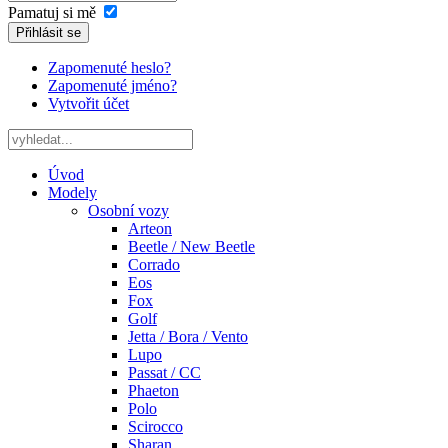
Pamatuj si mě
Přihlásit se
Zapomenuté heslo?
Zapomenuté jméno?
Vytvořit účet
Úvod
Modely
Osobní vozy
Arteon
Beetle / New Beetle
Corrado
Eos
Fox
Golf
Jetta / Bora / Vento
Lupo
Passat / CC
Phaeton
Polo
Scirocco
Sharan