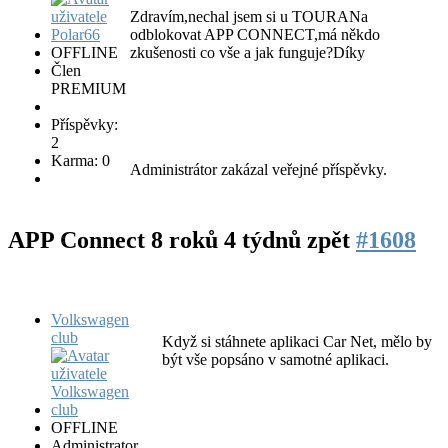
Zdravím,nechal jsem si u TOURANa
odblokovat APP CONNECT,má někdo
OFFLINE
zkušenosti co vše a jak funguje?Díky
Člen
PREMIUM
Příspěvky:
2
Karma: 0
Administrátor zakázal veřejné příspěvky.
APP Connect
8 roků 4 týdnů zpět
#1608
Volkswagen
club
Když si stáhnete aplikaci Car Net, mělo by
být vše popsáno v samotné aplikaci.
OFFLINE
Administrator