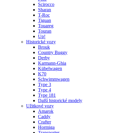
Scirocco
Sharan
T-Roc
Tiguan
Touareg
Touran
Up!
Historické vozy
Brouk
Country Buggy
Derby
Karmann-Ghia
Kübelwagen
K70
Schwimmwagen
Type 3
Type 4
Type 181
Další historické modely
Užitkové vozy
Amarok
Caddy
Crafter
Hormiga
Transporter