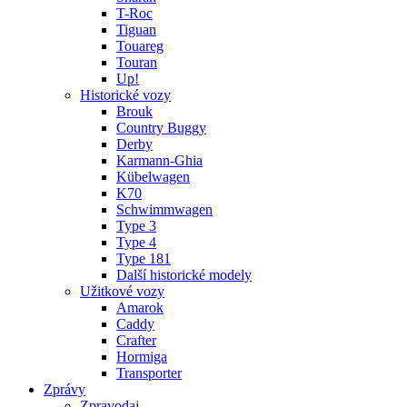
T-Roc
Tiguan
Touareg
Touran
Up!
Historické vozy
Brouk
Country Buggy
Derby
Karmann-Ghia
Kübelwagen
K70
Schwimmwagen
Type 3
Type 4
Type 181
Další historické modely
Užitkové vozy
Amarok
Caddy
Crafter
Hormiga
Transporter
Zprávy
Zpravodaj