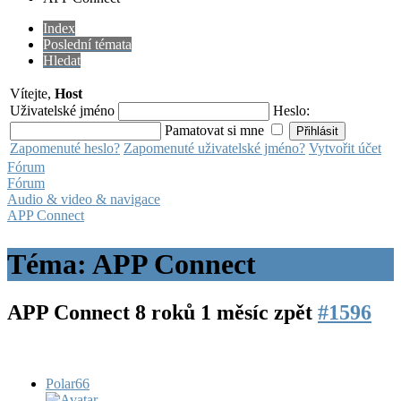
Index
Poslední témata
Hledat
Vítejte,
Host
Uživatelské jméno
Heslo:
Pamatovat si mne
Zapomenuté heslo?
Zapomenuté uživatelské jméno?
Vytvořit účet
Fórum
Fórum
Audio & video & navigace
APP Connect
Téma: APP Connect
APP Connect
8 roků 1 měsíc zpět
#1596
Polar66