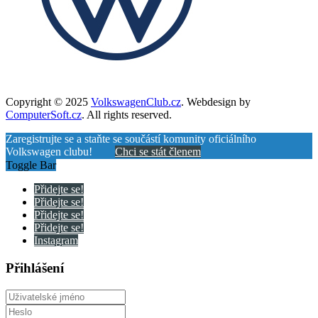
Copyright © 2025
VolkswagenClub.cz
. Webdesign by
ComputerSoft.cz
. All rights reserved.
Zaregistrujte se a staňte se součástí komunity oficiálního
Volkswagen clubu!
Chci se stát členem
Toggle Bar
Přidejte se!
Přidejte se!
Přidejte se!
Přidejte se!
Instagram
Přihlášení