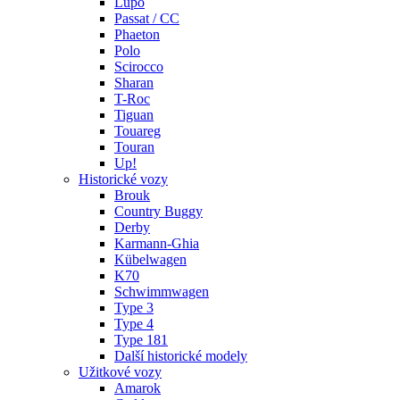
Lupo
Passat / CC
Phaeton
Polo
Scirocco
Sharan
T-Roc
Tiguan
Touareg
Touran
Up!
Historické vozy
Brouk
Country Buggy
Derby
Karmann-Ghia
Kübelwagen
K70
Schwimmwagen
Type 3
Type 4
Type 181
Další historické modely
Užitkové vozy
Amarok