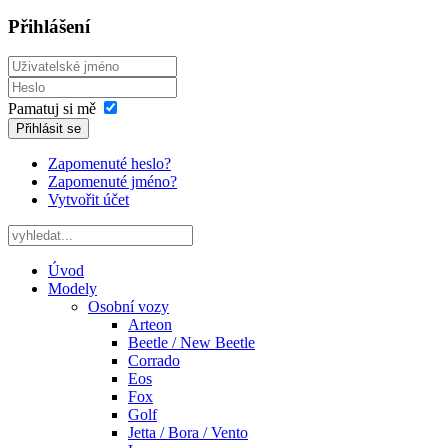
Přihlášení
Pamatuj si mě
Přihlásit se
Zapomenuté heslo?
Zapomenuté jméno?
Vytvořit účet
Úvod
Modely
Osobní vozy
Arteon
Beetle / New Beetle
Corrado
Eos
Fox
Golf
Jetta / Bora / Vento