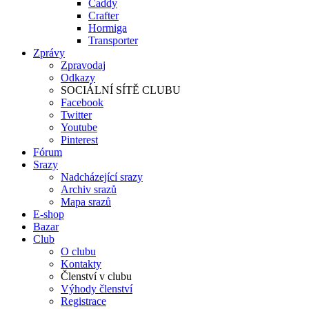
Caddy
Crafter
Hormiga
Transporter
Zprávy
Zpravodaj
Odkazy
SOCIÁLNÍ SÍTĚ CLUBU
Facebook
Twitter
Youtube
Pinterest
Fórum
Srazy
Nadcházející srazy
Archiv srazů
Mapa srazů
E-shop
Bazar
Club
O clubu
Kontakty
Členství v clubu
Výhody členství
Registrace