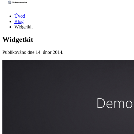
Úvod
Blog
Widgetkit
Widgetkit
Publikováno dne
14. únor 2014
.