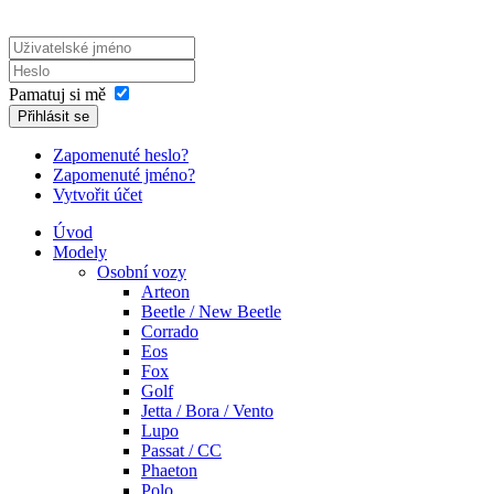
Pamatuj si mě
Přihlásit se
Zapomenuté heslo?
Zapomenuté jméno?
Vytvořit účet
Úvod
Modely
Osobní vozy
Arteon
Beetle / New Beetle
Corrado
Eos
Fox
Golf
Jetta / Bora / Vento
Lupo
Passat / CC
Phaeton
Polo