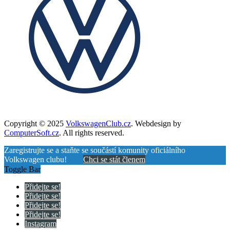
Copyright © 2025
VolkswagenClub.cz
. Webdesign by
ComputerSoft.cz
. All rights reserved.
Zaregistrujte se a staňte se součástí komunity oficiálního
Volkswagen clubu!
Chci se stát členem
Toggle Bar
Přidejte se!
Přidejte se!
Přidejte se!
Přidejte se!
Instagram