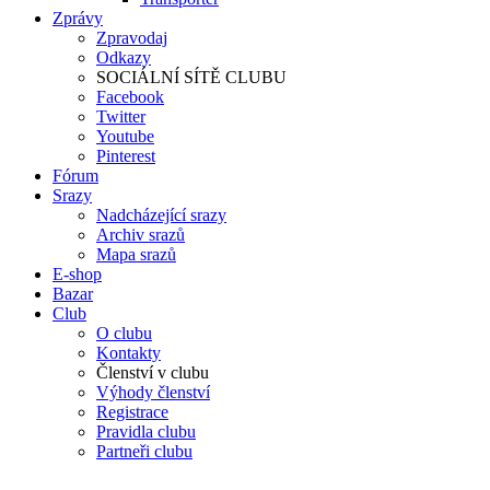
Zprávy
Zpravodaj
Odkazy
SOCIÁLNÍ SÍTĚ CLUBU
Facebook
Twitter
Youtube
Pinterest
Fórum
Srazy
Nadcházející srazy
Archiv srazů
Mapa srazů
E-shop
Bazar
Club
O clubu
Kontakty
Členství v clubu
Výhody členství
Registrace
Pravidla clubu
Partneři clubu