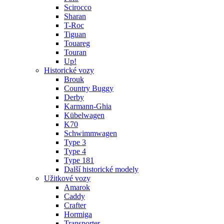
Scirocco
Sharan
T-Roc
Tiguan
Touareg
Touran
Up!
Historické vozy
Brouk
Country Buggy
Derby
Karmann-Ghia
Kübelwagen
K70
Schwimmwagen
Type 3
Type 4
Type 181
Další historické modely
Užitkové vozy
Amarok
Caddy
Crafter
Hormiga
Transporter